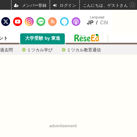
ログイン
こんにちは、ゲストさん
Language
JP
/
CN
ント
大学受験 by 東進
過去問
ミツカル学び
ミツカル教育通信
advertisement