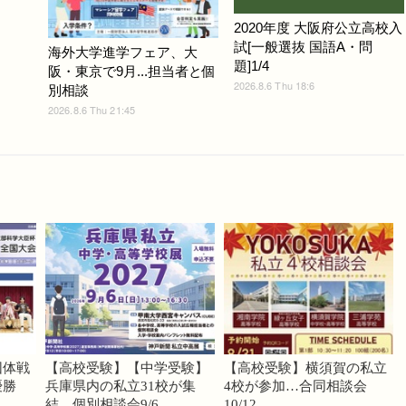
2020年度 大阪府公立高校入
試[一般選抜 国語A・問
海外大学進学フェア、大
題]1/4
阪・東京で9月...担当者と個
2026.8.6 Thu 18:6
別相談
2026.8.6 Thu 21:45
団体戦
【高校受験】【中学受験】
【高校受験】横須賀の私立
優勝
兵庫県内の私立31校が集
4校が参加…合同相談会
結、個別相談会9/6
10/12