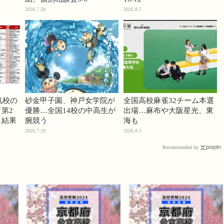
2026.7.28
2026.8.5
気校の
砂金甲子園、神戸女学院が
全国高校麻雀32チーム本選
第2
優勝…全国14校の中高生が
出場…麻布や大阪星光、東
」結果
腕競う
海も
2026.7.29
2026.8.5
Recommended by