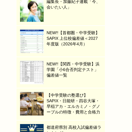
編集長・加藤紀子連載「今、
会いたい人」
NEW!!【首都圏・中学受験】
SAPIX 上位校偏差値＜2027
年度版（2026年4月）
NEW!!【関西・中学受験】浜
学園「小6合否判定テスト」
偏差値一覧
【中学受験の塾選び】
SAPIX・日能研・四谷大塚・
早稲アカ・エルカミノ・グノ
ーブルの特徴・費用と合格力
都道府県別 高校入試偏差値ラ