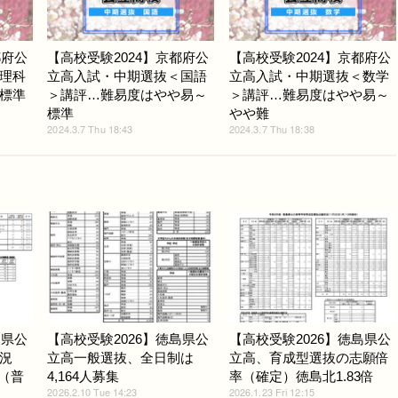
都府公
【高校受験2024】京都府公
【高校受験2024】京都府公
理科
立高入試・中期選抜＜国語
立高入試・中期選抜＜数学
標準
＞講評…難易度はやや易～
＞講評…難易度はやや易～
標準
やや難
2024.3.7 Thu 18:43
2024.3.7 Thu 18:38
島県公
【高校受験2026】徳島県公
【高校受験2026】徳島県公
況
立高一般選抜、全日制は
立高、育成型選抜の志願倍
立（普
4,164人募集
率（確定）徳島北1.83倍
2026.2.10 Tue 14:23
2026.1.23 Fri 12:15