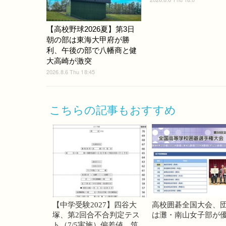
【高校野球2026夏】第3日
朝の部は東海大甲府が勝
利、午後の部で八幡商と健
大高崎が激突
2026.8.6 Thu 18:45
こちらの記事もおすすめ
【中学受験2027】四谷大
高校囲碁全国大会、
塚、第2回合不合判定テス
は灘・南山女子部が
ト（7/5実施）偏差値…筑駒