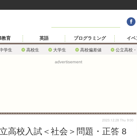
際教育
英語
プログラミング
イベ
中学生
高校生
大学生
高校偏差値
公立高校・
advertisement
2023.12.28 Thu 9:00
公立高校入試＜社会＞問題・正答 8