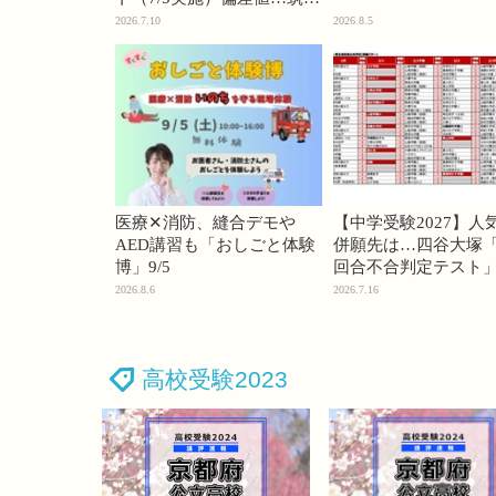
74・桜蔭70＜PR＞
2026.7.10
2026.8.5
医療✕消防、縫合デモや
【中学受験2027】人
AED講習も「おしごと体験
併願先は…四谷大塚「
博」9/5
回合不合判定テスト
2026.8.6
2026.7.16
高校受験2023