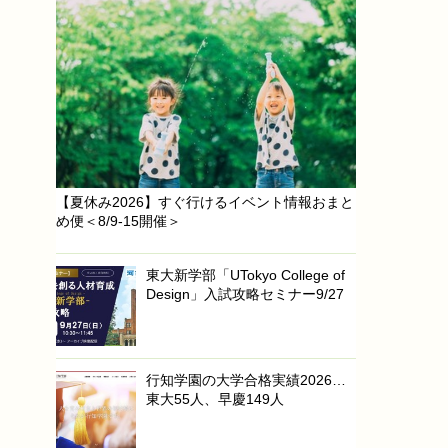
【夏休み2026】すぐ行けるイベント情報おまと
め便＜8/9-15開催＞
東大新学部「UTokyo College of
Design」入試攻略セミナー9/27
行知学園の大学合格実績2026…
東大55人、早慶149人