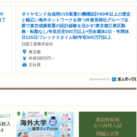
サ
ダイヤモンド合成用CVD装置の機構設計/60年以上の歴史
1丁
と幅広い海外ネットワークを持つ外資系商社グループ企
業で真空成膜装置の設計経験を活かす/東京都江東区勤
務・転勤なし/年収目安500万以上×完全週休2日・年間休
日125日/フレックスタイム制/年収500万円以上
日総工産株式会社
東京都
年収500万円～
正社員
Sponsored by
高校入
4