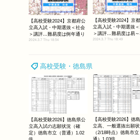
【高校受験2024】京
【高校受験2024】京都府公
立高入試・中期選抜＜
立高入試・中期選抜＜社会
＞講評…難易度は易～
＞講評…難易度は例年通り
2024.3.7 Thu 18:49
2024.3.7 Thu 18:54
高校受験・徳島県
【高校受験2026】徳
【高校受験2026】徳島県公
立高、一般選抜出願状
立高入試の志願状況（確
（2/18時点）徳島市
定）徳島市立（普通）1.02
通）1.03倍
倍