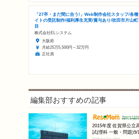
「27卒・まだ間に合う!」Web制作会社スタッフ/各種
イトの受託制作/福利厚生充実/賞与あり/吹田市片山町
目
株式会社ELシステム
大阪府
月給25万5,500円～32万円
正社員
編集部おすすめの記事
2015年度 佐賀県公立
試(理科 一般・問題)9/1
2026.8.6 Thu 18:0