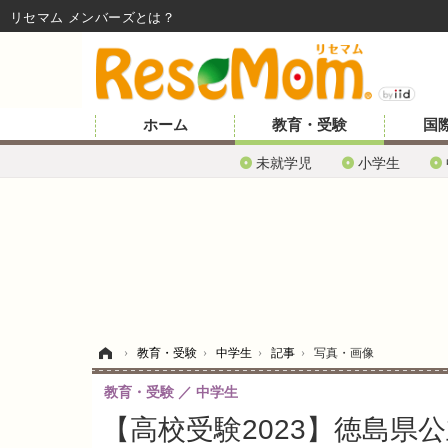
リセマム メンバーズ
ホーム
教育・受験
国
未就学児
小学生
ホーム
›
教育・受験
›
中学生
›
記事
›
写真・画像
教育・受験
中学生
【高校受験2023】徳島県