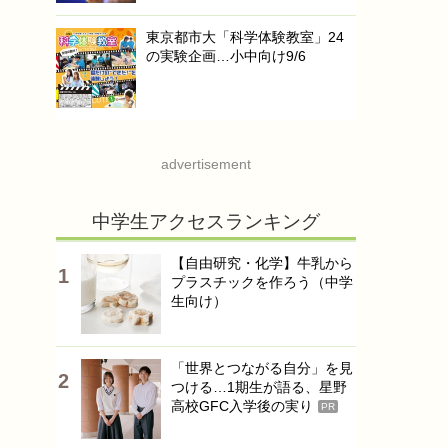
東京都市大「科学体験教室」24
の実験企画…小中向け9/6
advertisement
中学生アクセスランキング
【自由研究・化学】牛乳から
プラスチックを作ろう（中学
生向け）
「世界とつながる自分」を見
つける…1期生が語る、星野
高校GFC入学後の実り
PR