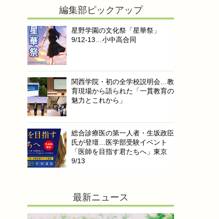
編集部ピックアップ
星野学園の文化祭「星華祭」
9/12-13…小中高合同
関西学院・初の全学校説明会…教
育現場から語られた「一貫教育の
魅力とこれから」
総合診療医の第一人者・生坂政臣
氏が登壇…医学部受験イベント
「医師を目指す君たちへ」東京
9/13
最新ニュース