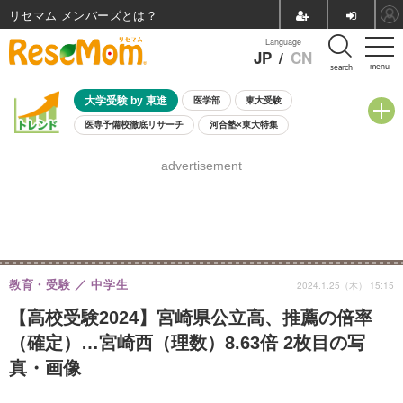
リセマム メンバーズ
Language
JP
/
CN
menu
search
大学受験 by 東進
医学部
東大受験
医専予備校徹底リサーチ
河合塾×東大特集
親子で考える大学選び
高校受験
中学受験
小学校受験
advertisement
共通テスト
夏休み
8月開催学校説明会・相談会
8月開催イベント・WS
全国公立高校 過去問
人気記事
自由研究教材（小学生向け）
自由研究教材（中学生向け）
ランキング
教育・受験
中学生
2024.1.25（木） 15:15
【高校受験2024】宮崎県公立高、推薦の倍率
（確定）…宮崎西（理数）8.63倍 2枚目の写
真・画像