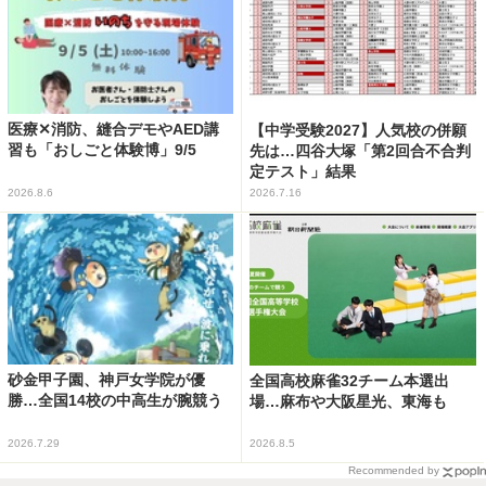
医療✕消防、縫合デモやAED講
【中学受験2027】人気校の併願
習も「おしごと体験博」9/5
先は…四谷大塚「第2回合不合判
定テスト」結果
2026.8.6
2026.7.16
砂金甲子園、神戸女学院が優
全国高校麻雀32チーム本選出
勝…全国14校の中高生が腕競う
場…麻布や大阪星光、東海も
2026.7.29
2026.8.5
Recommended by