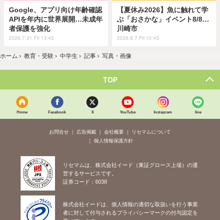
Google、アプリ向け年齢確認
【夏休み2026】魚に触れて学
APIを年内に世界展開…未成年
ぶ「おさかな」イベント8/8…
者保護を強化
川崎市
2026.7.31 Fri 13:45
2026.8.7 Fri 10:45
ホーム
›
教育・受験
›
中学生
›
記事
›
写真・画像
TOP
Home
Facebook
X
YouTube
Instagram
line
お問合せ
広告掲載
会社概要
リセマムについて
個人情報保護方針
リセマムは、株式会社イード（東証グロース上場）の運
営するサービスです。
証券コード：6038
株式会社イードは、個人情報の適切な取扱いを行う事業
者に対して付与されるプライバシーマークの付与認定を