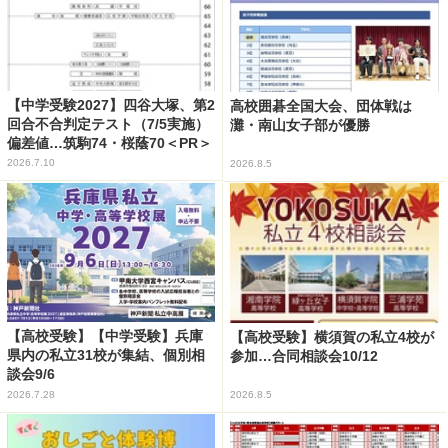
【中学受験2027】四谷大塚、第2
高校囲碁全国大会、団体戦は
回合不合判定テスト（7/5実施）
灘・南山女子部が優勝
偏差値…筑駒74・桜蔭70＜PR＞
2026.7.10
2026.8.5
【高校受験】【中学受験】兵庫
【高校受験】横須賀の私立4校が
県内の私立31校が集結、個別相
参加…合同相談会10/12
談会9/6
2026.7.28
2026.8.5