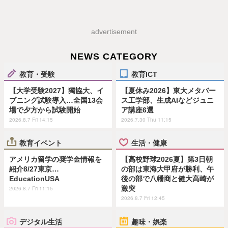
advertisement
NEWS CATEGORY
教育・受験
教育ICT
【大学受験2027】獨協大、イ
【夏休み2026】東大メタバー
ブニング試験導入…全国13会
ス工学部、生成AIなどジュニ
場で夕方から試験開始
ア講座6選
2026.8.7 Fri 14:15
2026.7.30 Thu 11:15
教育イベント
生活・健康
アメリカ留学の奨学金情報を
【高校野球2026夏】第3日朝
紹介8/27東京…
の部は東海大甲府が勝利、午
EducationUSA
後の部で八幡商と健大高崎が
激突
2026.8.7 Fri 11:15
2026.8.7 Fri 12:45
デジタル生活
趣味・娯楽