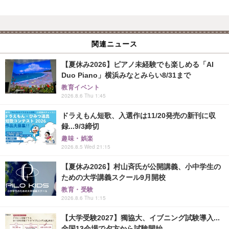
関連ニュース
【夏休み2026】ピアノ未経験でも楽しめる「AI
Duo Piano」横浜みなとみらい8/31まで
教育イベント
2026.8.6 Thu 1:45
ドラえもん短歌、入選作は11/20発売の新刊に収
録...9/3締切
趣味・娯楽
2026.8.5 Wed 21:15
【夏休み2026】村山斉氏が公開講義、小中学生の
ための大学講義スクール9月開校
教育・受験
2026.8.6 Thu 1:15
【大学受験2027】獨協大、イブニング試験導入...
全国13会場で夕方から試験開始