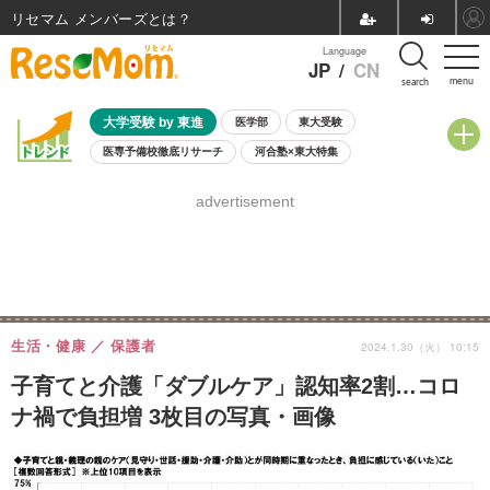
リセマム メンバーズ
Language
JP
/
CN
menu
search
大学受験 by 東進
医学部
東大受験
医専予備校徹底リサーチ
河合塾×東大特集
親子で考える大学選び
高校受験
中学受験
小学校受験
advertisement
共通テスト
夏休み
8月開催学校説明会・相談会
8月開催イベント・WS
全国公立高校 過去問
人気記事
自由研究教材（小学生向け）
自由研究教材（中学生向け）
ランキング
生活・健康
保護者
2024.1.30（火） 10:15
子育てと介護「ダブルケア」認知率2割…コロ
ナ禍で負担増 3枚目の写真・画像