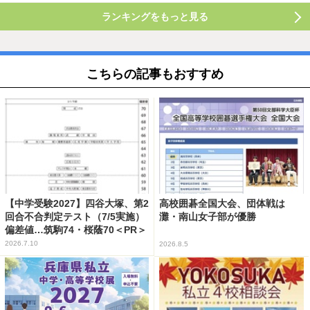
ランキングをもっと見る
こちらの記事もおすすめ
【中学受験2027】四谷大塚、第2
高校囲碁全国大会、団体戦は
回合不合判定テスト（7/5実施）
灘・南山女子部が優勝
偏差値…筑駒74・桜蔭70＜PR＞
2026.7.10
2026.8.5