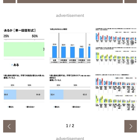
advertisement
‹
1
/
2
advertisement