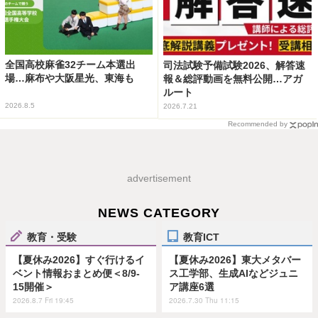
全国高校麻雀32チーム本選出
司法試験予備試験2026、解答速
場…麻布や大阪星光、東海も
報＆総評動画を無料公開…アガ
ルート
2026.8.5
2026.7.21
Recommended by
advertisement
NEWS CATEGORY
教育・受験
教育ICT
【夏休み2026】すぐ行けるイ
【夏休み2026】東大メタバー
ベント情報おまとめ便＜8/9-
ス工学部、生成AIなどジュニ
15開催＞
ア講座6選
2026.8.7 Fri 19:45
2026.7.30 Thu 11:15