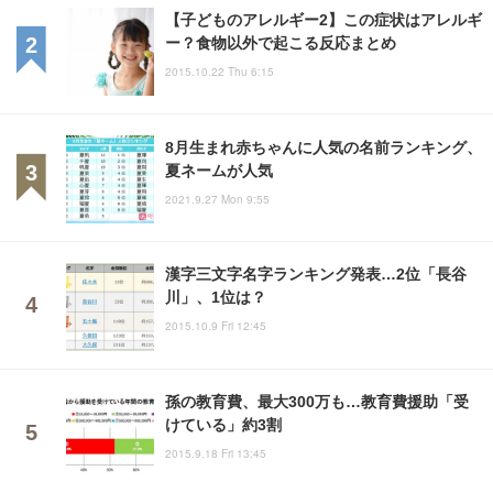
【子どものアレルギー2】この症状はアレルギ
ー？食物以外で起こる反応まとめ
2015.10.22 Thu 6:15
8月生まれ赤ちゃんに人気の名前ランキング、
夏ネームが人気
2021.9.27 Mon 9:55
漢字三文字名字ランキング発表…2位「長谷
川」、1位は？
2015.10.9 Fri 12:45
孫の教育費、最大300万も…教育費援助「受
けている」約3割
2015.9.18 Fri 13:45