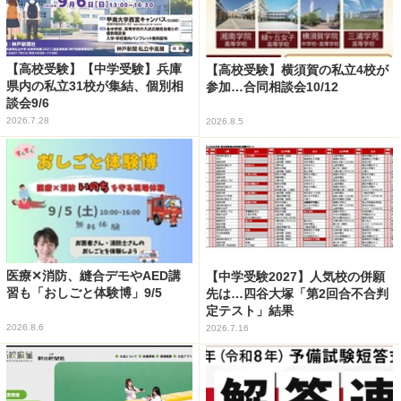
【高校受験】【中学受験】兵庫
【高校受験】横須賀の私立4校が
県内の私立31校が集結、個別相
参加…合同相談会10/12
談会9/6
2026.7.28
2026.8.5
医療✕消防、縫合デモやAED講
【中学受験2027】人気校の併願
習も「おしごと体験博」9/5
先は…四谷大塚「第2回合不合判
定テスト」結果
2026.8.6
2026.7.16