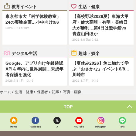
教育イベント
生活・健康
東京都市大「科学体験教室」
【高校野球2026夏】東海大甲
24の実験企画…小中向け9/6
府・健大高崎・有明・長崎日
大が勝利…第4日は遊学館vs
2026.8.7 Fri 18:15
青森山田ほか
2026.8.8 Sat 9:52
デジタル生活
趣味・娯楽
Google、アプリ向け年齢確認
【夏休み2026】魚に触れて学
APIを年内に世界展開…未成年
ぶ「おさかな」イベント8/8…
者保護を強化
川崎市
2026.7.31 Fri 13:45
2026.8.7 Fri 10:45
ホーム
›
生活・健康
›
保護者
›
記事
›
写真・画像
TOP
Home
Facebook
X
YouTube
Instagram
line