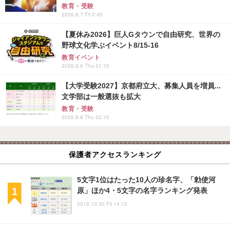
教育・受験
2026.8.7 Fri 0:45
【夏休み2026】巨人Gタウンで自由研究、世界の
野球文化学ぶイベント8/15-16
教育イベント
2026.8.6 Thu 21:15
【大学受験2027】京都府立大、募集人員を増員...
文学部は一般選抜も拡大
教育・受験
2026.8.6 Thu 22:15
保護者アクセスランキング
5文字1位はたった10人の珍名字、「勅使河
原」ほか4・5文字の名字ランキング発表
2015.10.30 Fri 14:15