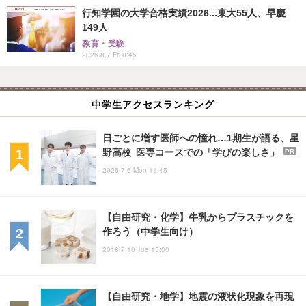
行知学園の大学合格実績2026...東大55人、早慶
149人
教育・受験
2026.8.7 Fri 0:45
中学生アクセスランキング
日ごとに増す医師への憧れ…1期生が語る、星
野高校 医専コースでの「学びの楽しさ」
PR
2026.7.6 Mon 11:45
【自由研究・化学】牛乳からプラスチックを
作ろう（中学生向け）
2018.7.10 Tue 15:00
【自由研究・地学】地震の液状化現象を再現