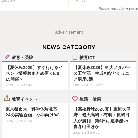
2026.8.5
2026.7.21
Recommended by
advertisement
NEWS CATEGORY
教育・受験
教育ICT
【夏休み2026】すぐ行けるイ
【夏休み2026】東大メタバー
ベント情報おまとめ便＜8/9-
ス工学部、生成AIなどジュニ
15開催＞
ア講座6選
2026.8.7 Fri 19:45
2026.7.30 Thu 11:15
教育イベント
生活・健康
東京都市大「科学体験教室」
【高校野球2026夏】東海大甲
24の実験企画…小中向け9/6
府・健大高崎・有明・長崎日
大が勝利…第4日は遊学館vs
2026.8.7 Fri 18:15
青森山田ほか
2026.8.8 Sat 9:52