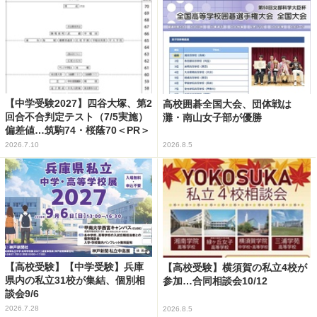
【中学受験2027】四谷大塚、第2
高校囲碁全国大会、団体戦は
回合不合判定テスト（7/5実施）
灘・南山女子部が優勝
偏差値…筑駒74・桜蔭70＜PR＞
2026.7.10
2026.8.5
【高校受験】【中学受験】兵庫
【高校受験】横須賀の私立4校が
県内の私立31校が集結、個別相
参加…合同相談会10/12
談会9/6
2026.7.28
2026.8.5