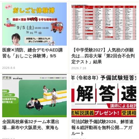
医療✕消防、縫合デモやAED講
【中学受験2027】人気校の併願
習も「おしごと体験博」9/5
先は…四谷大塚「第2回合不合判
定テスト」結果
2026.8.6
2026.7.16
全国高校麻雀32チーム本選出
司法試験予備試験2026、解答速
場…麻布や大阪星光、東海も
報＆総評動画を無料公開…アガ
ルート