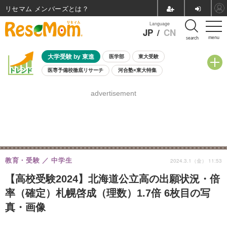
リセマム メンバーズ
Language
JP
/
CN
menu
search
大学受験 by 東進
医学部
東大受験
医専予備校徹底リサーチ
河合塾×東大特集
親子で考える大学選び
高校受験
中学受験
小学校受験
advertisement
共通テスト
夏休み
8月開催学校説明会・相談会
8月開催イベント・WS
全国公立高校 過去問
人気記事
自由研究教材（小学生向け）
自由研究教材（中学生向け）
ランキング
教育・受験
中学生
2024.3.1（金） 11:53
【高校受験2024】北海道公立高の出願状況・倍
率（確定）札幌啓成（理数）1.7倍 6枚目の写
真・画像