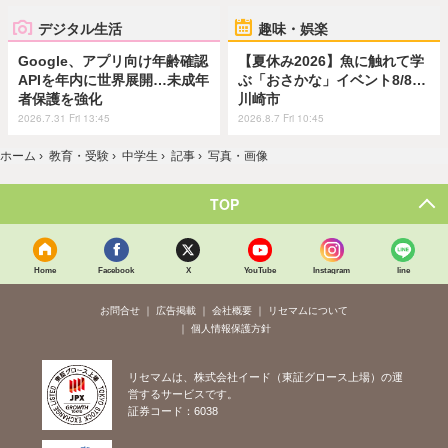
デジタル生活
趣味・娯楽
Google、アプリ向け年齢確認
【夏休み2026】魚に触れて学
APIを年内に世界展開…未成年
ぶ「おさかな」イベント8/8…
者保護を強化
川崎市
2026.7.31 Fri 13:45
2026.8.7 Fri 10:45
ホーム
›
教育・受験
›
中学生
›
記事
›
写真・画像
TOP
Home
Facebook
X
YouTube
Instagram
line
お問合せ
広告掲載
会社概要
リセマムについて
個人情報保護方針
リセマムは、株式会社イード（東証グロース上場）の運
営するサービスです。
証券コード：6038