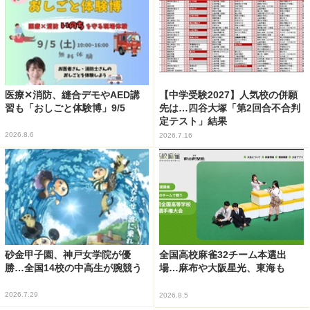
医療✕消防、縫合デモやAED講
【中学受験2027】人気校の併願
習も「おしごと体験博」9/5
先は…四谷大塚「第2回合不合判
定テスト」結果
2026.8.6
2026.7.16
砂金甲子園、神戸女学院が優
全国高校麻雀32チーム本選出
勝…全国14校の中高生が腕競う
場…麻布や大阪星光、東海も
2026.7.29
2026.8.5