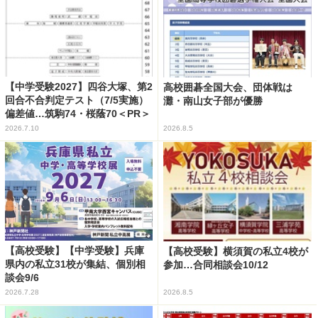
【中学受験2027】四谷大塚、第2
高校囲碁全国大会、団体戦は
回合不合判定テスト（7/5実施）
灘・南山女子部が優勝
偏差値…筑駒74・桜蔭70＜PR＞
2026.7.10
2026.8.5
【高校受験】【中学受験】兵庫
【高校受験】横須賀の私立4校が
県内の私立31校が集結、個別相
参加…合同相談会10/12
談会9/6
2026.7.28
2026.8.5