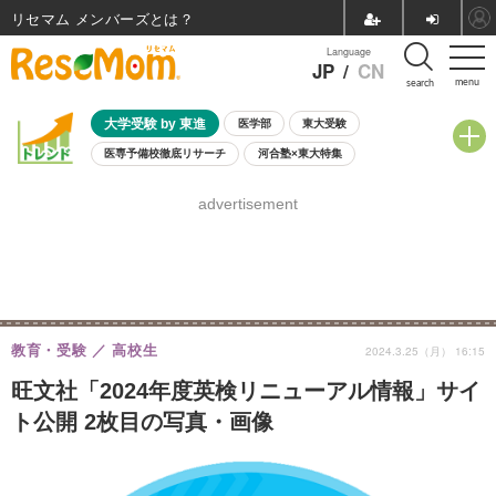
リセマム メンバーズ
Language
JP
/
CN
menu
search
大学受験 by 東進
医学部
東大受験
医専予備校徹底リサーチ
河合塾×東大特集
親子で考える大学選び
高校受験
中学受験
小学校受験
advertisement
共通テスト
夏休み
8月開催学校説明会・相談会
8月開催イベント・WS
全国公立高校 過去問
人気記事
自由研究教材（小学生向け）
自由研究教材（中学生向け）
ランキング
教育・受験
高校生
2024.3.25（月） 16:15
旺文社「2024年度英検リニューアル情報」サイ
ト公開 2枚目の写真・画像