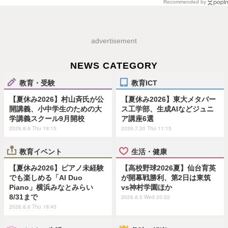
Recommended by
advertisement
NEWS CATEGORY
教育・受験
教育ICT
【夏休み2026】村山斉氏が公
【夏休み2026】東大メタバー
開講義、小中学生のための大
ス工学部、生成AIなどジュニ
学講義スクール9月開校
ア講座6選
2026.8.6 Thu 19:15
2026.7.30 Thu 11:15
教育イベント
生活・健康
【夏休み2026】ピアノ未経験
【高校野球2026夏】仙台育英
でも楽しめる「AI Duo
が開幕戦勝利、第2日は東筑
Piano」横浜みなとみらい
vs神村学園ほか
8/31まで
2026.8.5 Wed 20:32
2026.8.6 Thu 19:45