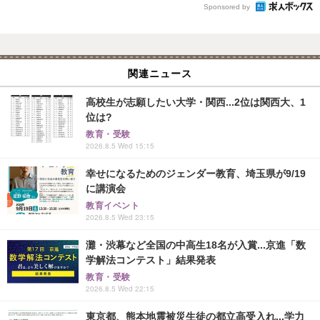
Sponsored by
関連ニュース
高校生が志願したい大学・関西...2位は関西大、1
位は?
教育・受験
2026.8.5 Wed 15:15
幸せになるためのジェンダー教育、埼玉県が9/19
に講演会
教育イベント
2026.8.5 Wed 23:15
灘・渋幕など全国の中高生18名が入賞...京進「数
学解法コンテスト」結果発表
教育・受験
2026.8.5 Wed 22:15
東京都、熊本地震被災生徒の都立高受入れ...学力