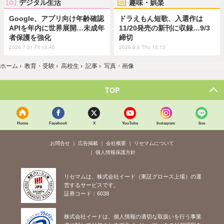
デジタル生活
趣味・娯楽
Google、アプリ向け年齢確認
ドラえもん短歌、入選作は
APIを年内に世界展開…未成年
11/20発売の新刊に収録…9/3
者保護を強化
締切
2026.7.31 Fri 13:45
2026.8.6 Thu 15:15
ホーム
›
教育・受験
›
高校生
›
記事
›
写真・画像
TOP
Home
Facebook
X
YouTube
Instagram
line
お問合せ
広告掲載
会社概要
リセマムについて
個人情報保護方針
リセマムは、株式会社イード（東証グロース上場）の運
営するサービスです。
証券コード：6038
株式会社イードは、個人情報の適切な取扱いを行う事業