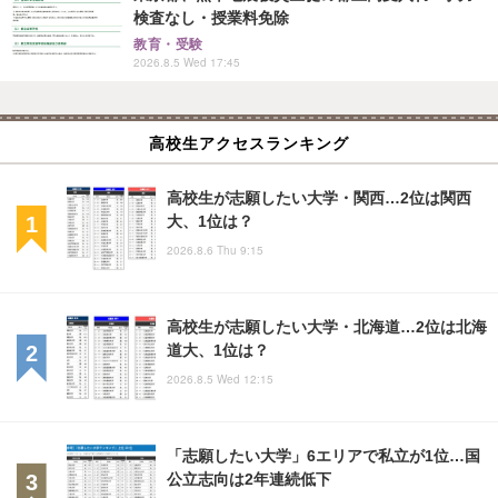
検査なし・授業料免除
教育・受験
2026.8.5 Wed 17:45
高校生アクセスランキング
高校生が志願したい大学・関西…2位は関西
大、1位は？
2026.8.6 Thu 9:15
高校生が志願したい大学・北海道…2位は北海
道大、1位は？
2026.8.5 Wed 12:15
「志願したい大学」6エリアで私立が1位…国
公立志向は2年連続低下