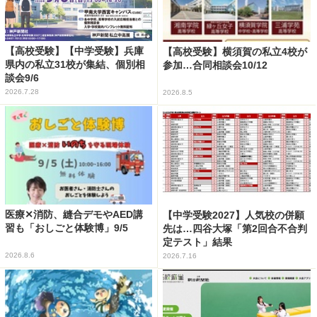
【高校受験】【中学受験】兵庫
【高校受験】横須賀の私立4校が
県内の私立31校が集結、個別相
参加…合同相談会10/12
談会9/6
2026.7.28
2026.8.5
医療✕消防、縫合デモやAED講
【中学受験2027】人気校の併願
習も「おしごと体験博」9/5
先は…四谷大塚「第2回合不合判
定テスト」結果
2026.8.6
2026.7.16