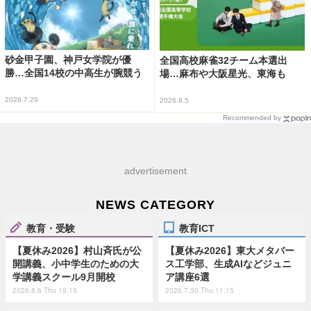
砂金甲子園、神戸女学院が優
全国高校麻雀32チーム本選出
勝…全国14校の中高生が腕競う
場…麻布や大阪星光、東海も
2026.7.29
2026.8.5
Recommended by
advertisement
NEWS CATEGORY
教育・受験
教育ICT
【夏休み2026】村山斉氏が公
【夏休み2026】東大メタバー
開講義、小中学生のための大
ス工学部、生成AIなどジュニ
学講義スクール9月開校
ア講座6選
2026.8.6 Thu 19:15
2026.7.30 Thu 11:15