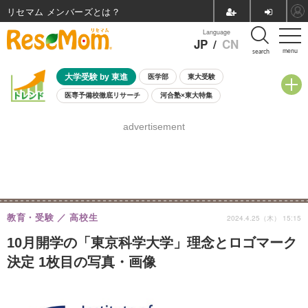
リセマム メンバーズ
Language
JP
/
CN
menu
search
大学受験 by 東進
医学部
東大受験
医専予備校徹底リサーチ
河合塾×東大特集
親子で考える大学選び
高校受験
中学受験
小学校受験
advertisement
共通テスト
夏休み
8月開催学校説明会・相談会
8月開催イベント・WS
全国公立高校 過去問
人気記事
自由研究教材（小学生向け）
自由研究教材（中学生向け）
ランキング
教育・受験
高校生
2024.4.25（木） 15:15
10月開学の「東京科学大学」理念とロゴマーク
決定 1枚目の写真・画像