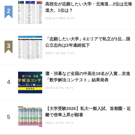
高校生が志願したい大学・北海道…2位は北海
道大、1位は？
2026.8.5 Wed 12:15
「志願したい大学」6エリアで私立が1位…国
公立志向は2年連続低下
2026.7.28 Tue 17:27
灘・渋幕など全国の中高生18名が入賞…京進
「数学解法コンテスト」結果発表
2026.8.6 Thu 16:15
【大学受験2026】私大一般入試、首都圏・近
畿で倍率上昇が顕著
2026.7.9 Thu 19:15