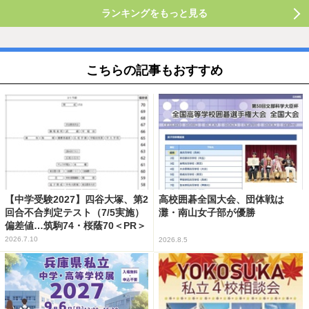
ランキングをもっと見る
こちらの記事もおすすめ
【中学受験2027】四谷大塚、第2
高校囲碁全国大会、団体戦は
回合不合判定テスト（7/5実施）
灘・南山女子部が優勝
偏差値…筑駒74・桜蔭70＜PR＞
2026.7.10
2026.8.5