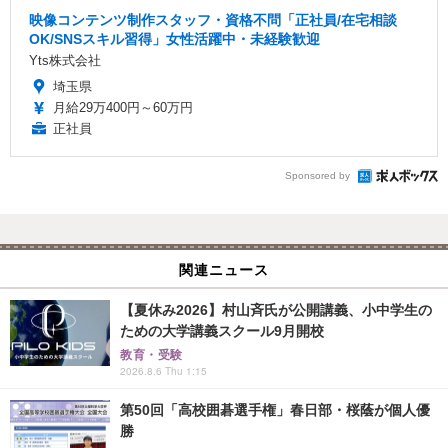
映像コンテンツ制作スタッフ・資格不問「正社員/在宅相談
OK/SNSスキル習得」女性活躍中・未経験歓迎
Yts株式会社
埼玉県
月給29万400円～60万円
正社員
Sponsored by
関連ニュース
【夏休み2026】村山斉氏が公開講義、小中学生の
ための大学講義スクール9月開校
教育・受験
2026.8.6 Thu 1:15
第50回「高校囲碁選手権」春日部・桜蔭が個人優
勝