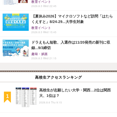
教育イベント
2026.8.5 Wed 22:45
【夏休み2026】マイクロソフトなど訪問「はたら
くえすと」8/24-29...大学生対象
教育イベント
2026.8.5 Wed 15:45
ドラえもん短歌、入選作は11/20発売の新刊に収
録...9/3締切
趣味・娯楽
2026.8.5 Wed 21:15
高校生アクセスランキング
高校生が志願したい大学・関西…2位は関西
大、1位は？
2026.8.6 Thu 9:15