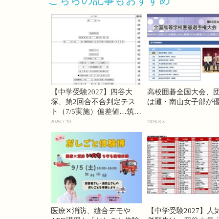
こちらの記事もおすすめ
【中学受験2027】四谷大
高校囲碁全国大会、
塚、第2回合不合判定テス
は灘・南山女子部が
ト（7/5実施）偏差値…筑駒
74・桜蔭70＜PR＞
2026.7.10
2026.8.5
医療✕消防、縫合デモや
【中学受験2027】人