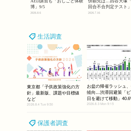
AED講習も「おしごと体験
併願先は…四谷大塚「
博」9/5
回合不合判定テスト
2026.8.6
2026.7.16
生活調査
お盆の帰省ラッシュ、
東京都「子供政策強化の方
傾向…渋滞回避策「ピ
針」最新版、課題や目標値
日を避けて移動」40.6
など
2026.8.3 Mon 9:15
2026.8.4 Tue 9:50
保護者調査