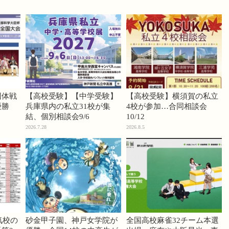
団体戦
【高校受験】【中学受験】
【高校受験】横須賀の私立
優勝
兵庫県内の私立31校が集
4校が参加…合同相談会
結、個別相談会9/6
10/12
2026.7.28
2026.8.5
気校の
砂金甲子園、神戸女学院が
全国高校麻雀32チーム本選