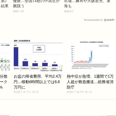
第2
優勝…全国14校の中高生が
出場…麻布や大阪星光、東
」結果
腕競う
海も
2026.7.29
2026.8.5
Recommended by
分散
お盆の帰省費用、平均2.4万
熱中症が急増、1週間で1万
ーク
円…移動6時間以上では6.6
人超が救急搬送…総務省消
%
万円に
防庁
2026.7.31 Fri 15:15
2026.7.24 Fri 16:15