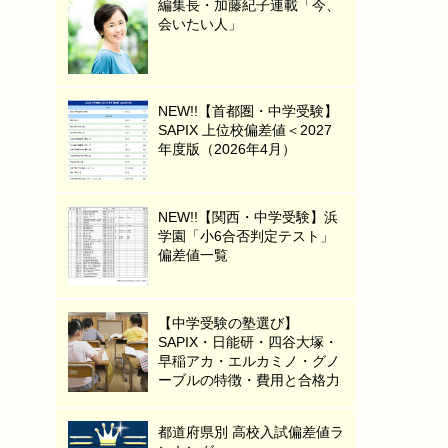
編集長・加藤紀子連載「今、
会いたい人」
NEW!!【首都圏・中学受験】
SAPIX 上位校偏差値＜2027
年度版（2026年4月）
NEW!!【関西・中学受験】浜
学園「小6合否判定テスト」
偏差値一覧
【中学受験の塾選び】
SAPIX・日能研・四谷大塚・
早稲アカ・エルカミノ・グノ
ーブルの特徴・費用と合格力
都道府県別 高校入試偏差値ラ