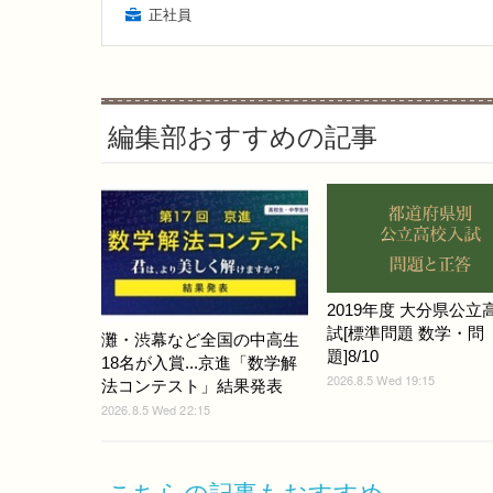
正社員
編集部おすすめの記事
2019年度 大分県公立
試[標準問題 数学・問
灘・渋幕など全国の中高生
題]8/10
18名が入賞...京進「数学解
2026.8.5 Wed 19:15
法コンテスト」結果発表
2026.8.5 Wed 22:15