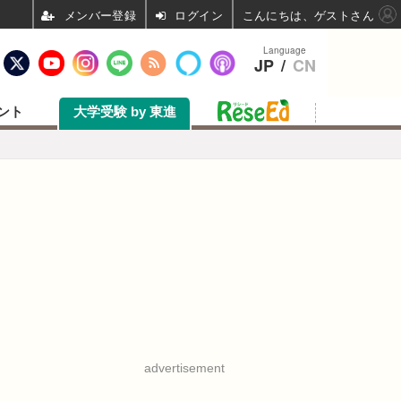
ログイン
こんにちは、ゲストさん
Language
JP
/
CN
ント
大学受験 by 東進
advertisement