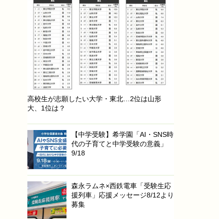
高校生が志願したい大学・東北…2位は山形
大、1位は？
【中学受験】希学園「AI・SNS時
代の子育てと中学受験の意義」
9/18
森永ラムネ×西鉄電車「受験生応
援列車」応援メッセージ8/12より
募集