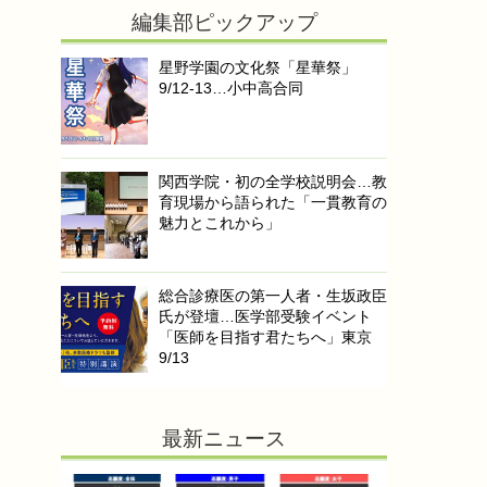
編集部ピックアップ
星野学園の文化祭「星華祭」
9/12-13…小中高合同
関西学院・初の全学校説明会…教
育現場から語られた「一貫教育の
魅力とこれから」
総合診療医の第一人者・生坂政臣
氏が登壇…医学部受験イベント
「医師を目指す君たちへ」東京
9/13
最新ニュース