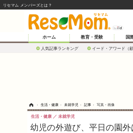
リセマム メンバーズ
ホーム
教育・受験
国
人気記事ランキング
イード・アワード（
ホーム
›
生活・健康
›
未就学児
›
記事
›
写真・画像
生活・健康
未就学児
幼児の外遊び、平日の園外