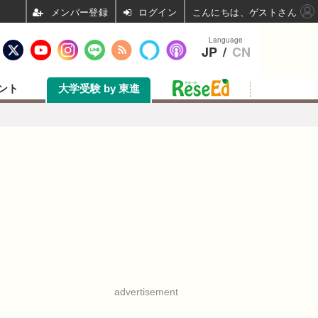
ログイン
こんにちは、ゲストさん
Language
JP
/
CN
ント
大学受験 by 東進
advertisement