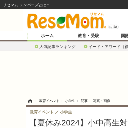
リセマム メンバーズ
ホーム
教育・受験
国
人気記事ランキング
イード・アワード（
ホーム
›
教育イベント
›
小学生
›
記事
›
写真・画像
教育イベント
小学生
【夏休み2024】小中高生