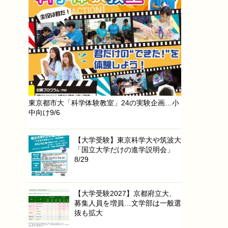
東京都市大「科学体験教室」24の実験企画…小
中向け9/6
【大学受験】東京科学大や筑波大
「国立大学だけの進学説明会」
8/29
【大学受験2027】京都府立大、
募集人員を増員…文学部は一般選
抜も拡大