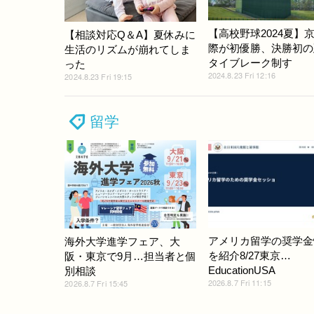
【高校野球2024夏】
【相談対応Q＆A】夏休みに
際が初優勝、決勝初の
生活のリズムが崩れてしま
タイブレーク制す
った
2024.8.23 Fri 12:16
2024.8.23 Fri 19:15
留学
アメリカ留学の奨学金
海外大学進学フェア、大
を紹介8/27東京…
阪・東京で9月…担当者と個
EducationUSA
別相談
2026.8.7 Fri 11:15
2026.8.7 Fri 15:45