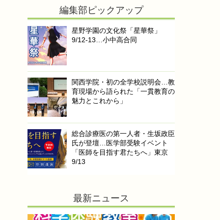
編集部ピックアップ
星野学園の文化祭「星華祭」
9/12-13…小中高合同
関西学院・初の全学校説明会…教
育現場から語られた「一貫教育の
魅力とこれから」
総合診療医の第一人者・生坂政臣
氏が登壇…医学部受験イベント
「医師を目指す君たちへ」東京
9/13
最新ニュース