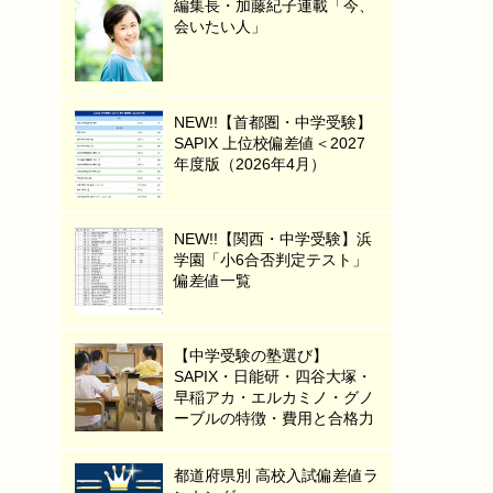
編集長・加藤紀子連載「今、
会いたい人」
NEW!!【首都圏・中学受験】
SAPIX 上位校偏差値＜2027
年度版（2026年4月）
NEW!!【関西・中学受験】浜
学園「小6合否判定テスト」
偏差値一覧
【中学受験の塾選び】
SAPIX・日能研・四谷大塚・
早稲アカ・エルカミノ・グノ
ーブルの特徴・費用と合格力
都道府県別 高校入試偏差値ラ