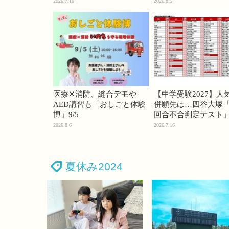
74・桜蔭70＜PR＞
2026.7.10
2026.8.5
医療✕消防、縫合デモや
【中学受験2027】人
AED講習も「おしごと体験
併願先は…四谷大塚「
博」9/5
回合不合判定テスト
2026.8.6
2026.7.16
夏休み2024