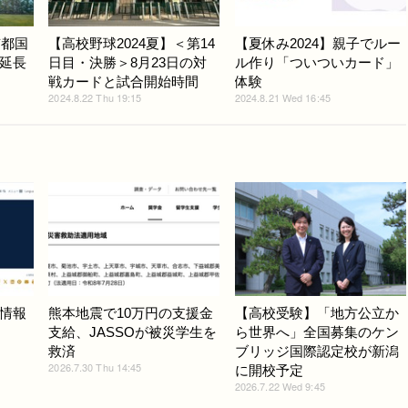
京都国
【高校野球2024夏】＜第14
【夏休み2024】親子でルー
延長
日目・決勝＞8月23日の対
ル作り「ついついカード」
戦カードと試合開始時間
体験
2024.8.22 Thu 19:15
2024.8.21 Wed 16:45
情報
熊本地震で10万円の支援金
【高校受験】「地方公立か
支給、JASSOが被災学生を
ら世界へ」全国募集のケン
救済
ブリッジ国際認定校が新潟
2026.7.30 Thu 14:45
に開校予定
2026.7.22 Wed 9:45