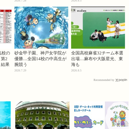
2026.7.28
2026.8.5
気校の
砂金甲子園、神戸女学院が
全国高校麻雀32チーム本選
第2
優勝…全国14校の中高生が
出場…麻布や大阪星光、東
」結果
腕競う
海も
2026.7.29
2026.8.5
Recommended by