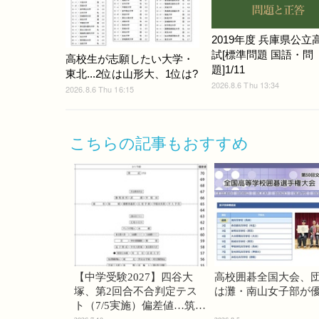
2019年度 兵庫県公立
試[標準問題 国語・問
高校生が志願したい大学・
題]1/11
東北...2位は山形大、1位は?
2026.8.6 Thu 13:34
2026.8.6 Thu 16:15
こちらの記事もおすすめ
【中学受験2027】四谷大
高校囲碁全国大会、
塚、第2回合不合判定テス
は灘・南山女子部が
ト（7/5実施）偏差値…筑駒