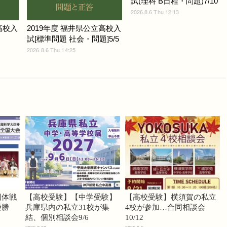
試(理科 B日程・問題)7/10
2026.8.6 Thu 12:13
高校入
2019年度 福井県公立高校入
試[標準問題 社会・問題]5/5
2026.8.6 Thu 14:25
団体戦
【高校受験】【中学受験】
【高校受験】横須賀の私立
優勝
兵庫県内の私立31校が集
4校が参加…合同相談会
結、個別相談会9/6
10/12