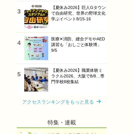
【夏休み2026】巨人Gタウン
で自由研究、世界の野球文化
学ぶイベント8/15-16
医療✕消防、縫合デモやAED
講習も「おしごと体験博」
9/5
【夏休み2026】職業体験ミ
ラクル2026、大阪で8/8…専
門学校8校集結
アクセスランキングをもっと見る
特集・連載