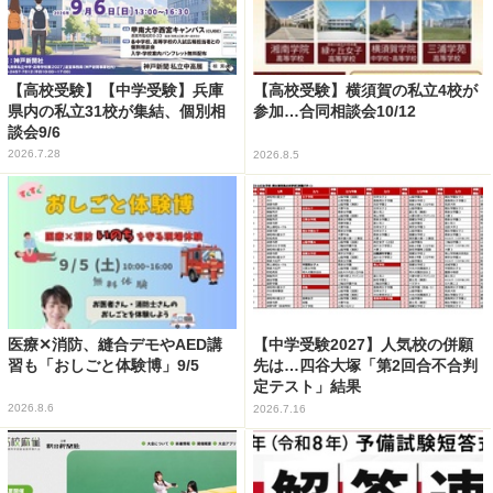
【高校受験】【中学受験】兵庫
【高校受験】横須賀の私立4校が
県内の私立31校が集結、個別相
参加…合同相談会10/12
談会9/6
2026.7.28
2026.8.5
医療✕消防、縫合デモやAED講
【中学受験2027】人気校の併願
習も「おしごと体験博」9/5
先は…四谷大塚「第2回合不合判
定テスト」結果
2026.8.6
2026.7.16