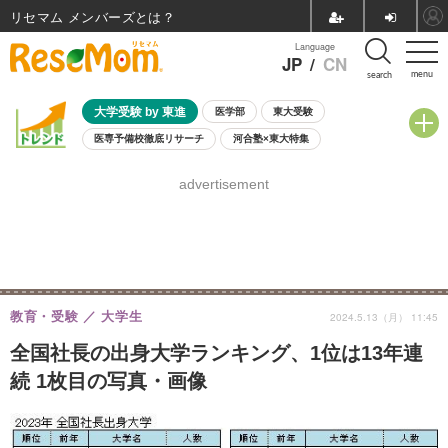
リセマム メンバーズ
Language
JP
/
CN
menu
search
大学受験 by 東進
医学部
東大受験
医専予備校徹底リサーチ
河合塾×東大特集
親子で考える大学選び
高校受験
中学受験
小学校受験
advertisement
共通テスト
夏休み
8月開催学校説明会・相談会
8月開催イベント・WS
全国公立高校 過去問
人気記事
自由研究教材（小学生向け）
自由研究教材（中学生向け）
ランキング
教育・受験
大学生
2024.5.13（月） 11:45
全国社長の出身大学ランキング、1位は13年連
続 1枚目の写真・画像