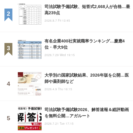
司法試験予備試験、短答式2,668人が合格…最
高239点
2026.8.7 Fri 13:45
有名企業400社実就職率ランキング…慶應4
位・早大9位
2026.7.29 Wed 19:15
大学別の国家試験結果、2026年版を公開…医
師や薬剤師など
2026.4.9 Thu 16:15
司法試験予備試験2026、解答速報＆総評動画
を無料公開…アガルート
2026.7.21 Tue 17:15