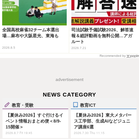
全国高校麻雀32チーム本選出
司法試験予備試験2026、解答速
場…麻布や大阪星光、東海も
報＆総評動画を無料公開…アガ
ルート
2026.8.5
2026.7.21
Recommended by
advertisement
NEWS CATEGORY
教育・受験
教育ICT
【夏休み2026】すぐ行けるイ
【夏休み2026】東大メタバー
ベント情報おまとめ便＜8/9-
ス工学部、生成AIなどジュニ
15開催＞
ア講座6選
2026.8.7 Fri 19:45
2026.7.30 Thu 11:15