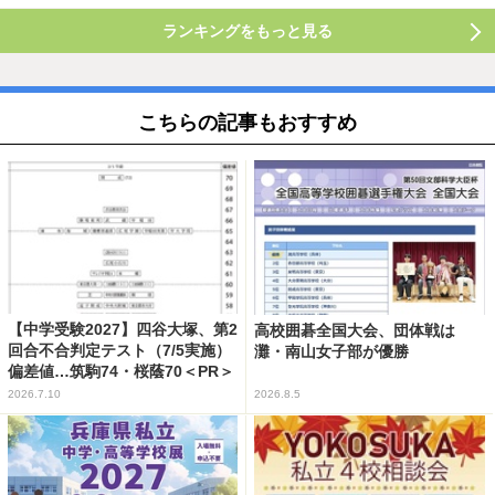
ランキングをもっと見る
こちらの記事もおすすめ
【中学受験2027】四谷大塚、第2
高校囲碁全国大会、団体戦は
回合不合判定テスト（7/5実施）
灘・南山女子部が優勝
偏差値…筑駒74・桜蔭70＜PR＞
2026.7.10
2026.8.5