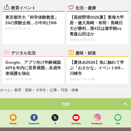
教育イベント
生活・健康
東京都市大「科学体験教室」
【高校野球2026夏】東海大甲
24の実験企画…小中向け9/6
府・健大高崎・有明・長崎日
大が勝利…第4日は遊学館vs
2026.8.7 Fri 18:15
青森山田ほか
2026.8.8 Sat 9:52
デジタル生活
趣味・娯楽
Google、アプリ向け年齢確認
【夏休み2026】魚に触れて学
APIを年内に世界展開…未成年
ぶ「おさかな」イベント8/8…
者保護を強化
川崎市
2026.7.31 Fri 13:45
2026.8.7 Fri 10:45
ホーム
›
教育・受験
›
大学生
›
記事
›
写真・画像
TOP
Home
Facebook
X
YouTube
Instagram
line