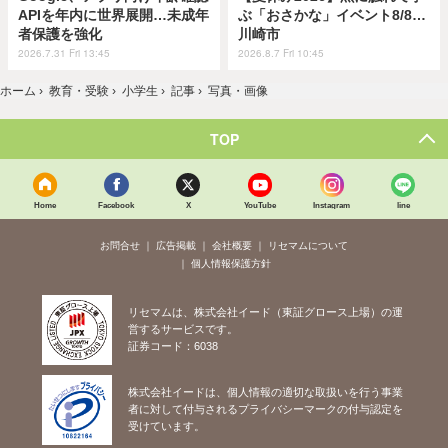
APIを年内に世界展開…未成年
ぶ「おさかな」イベント8/8…
者保護を強化
川崎市
2026.7.31 Fri 13:45
2026.8.7 Fri 10:45
ホーム
›
教育・受験
›
小学生
›
記事
›
写真・画像
TOP
Home
Facebook
X
YouTube
Instagram
line
お問合せ
広告掲載
会社概要
リセマムについて
個人情報保護方針
リセマムは、株式会社イード（東証グロース上場）の運
営するサービスです。
証券コード：6038
株式会社イードは、個人情報の適切な取扱いを行う事業
者に対して付与されるプライバシーマークの付与認定を
受けています。