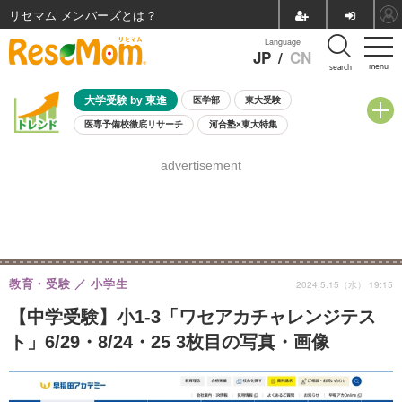
リセマム メンバーズ
Language
JP
/
CN
menu
search
大学受験 by 東進
医学部
東大受験
医専予備校徹底リサーチ
河合塾×東大特集
親子で考える大学選び
高校受験
中学受験
小学校受験
advertisement
共通テスト
夏休み
8月開催学校説明会・相談会
8月開催イベント・WS
全国公立高校 過去問
人気記事
自由研究教材（小学生向け）
自由研究教材（中学生向け）
ランキング
教育・受験
小学生
2024.5.15（水） 19:15
【中学受験】小1-3「ワセアカチャレンジテス
ト」6/29・8/24・25 3枚目の写真・画像