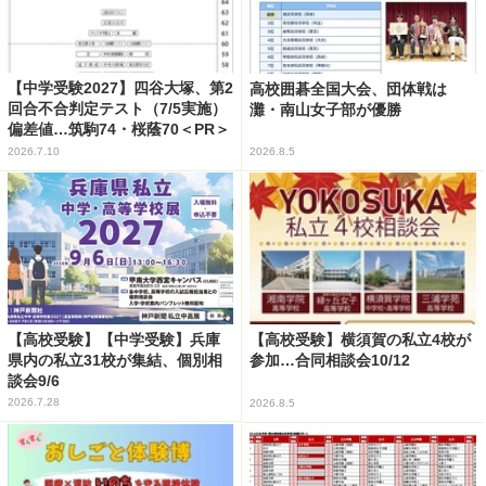
【中学受験2027】四谷大塚、第2
高校囲碁全国大会、団体戦は
回合不合判定テスト（7/5実施）
灘・南山女子部が優勝
偏差値…筑駒74・桜蔭70＜PR＞
2026.7.10
2026.8.5
【高校受験】【中学受験】兵庫
【高校受験】横須賀の私立4校が
県内の私立31校が集結、個別相
参加…合同相談会10/12
談会9/6
2026.7.28
2026.8.5