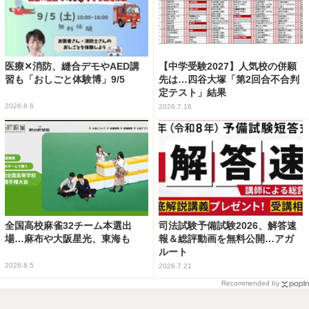
医療✕消防、縫合デモやAED講
【中学受験2027】人気校の併願
習も「おしごと体験博」9/5
先は…四谷大塚「第2回合不合判
定テスト」結果
2026.8.6
2026.7.16
全国高校麻雀32チーム本選出
司法試験予備試験2026、解答速
場…麻布や大阪星光、東海も
報＆総評動画を無料公開…アガ
ルート
2026.8.5
2026.7.21
Recommended by