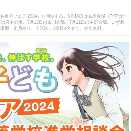
学フェア 2024」を開催する。6月16日は品川会場（TKPガー
6日は府中会場、7月13日は市川会場、7月21日は中野会場。いずれ
来場型。定員あり。申込順。1家族4名まで。参加無料。