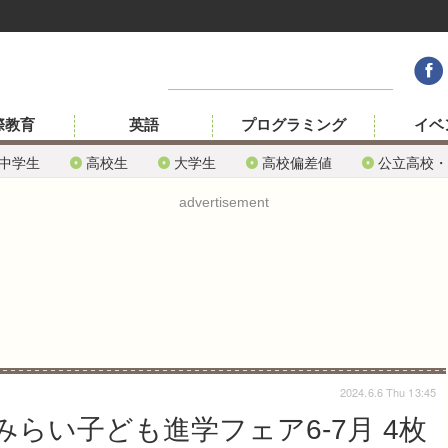
際教育
英語
プログラミング
イベ
中学生
高校生
大学生
高校偏差値
公立高校・
advertisement
2024.6.6 Thu 13:45
らい子ども進学フェア6-7月 4枚