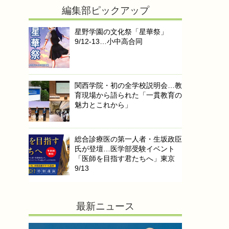
編集部ピックアップ
星野学園の文化祭「星華祭」
9/12-13…小中高合同
関西学院・初の全学校説明会…教
育現場から語られた「一貫教育の
魅力とこれから」
総合診療医の第一人者・生坂政臣
氏が登壇…医学部受験イベント
「医師を目指す君たちへ」東京
9/13
最新ニュース