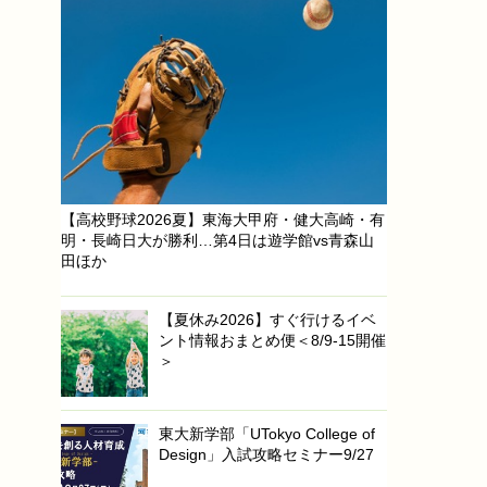
【高校野球2026夏】東海大甲府・健大高崎・有
明・長崎日大が勝利…第4日は遊学館vs青森山
田ほか
【夏休み2026】すぐ行けるイベ
ント情報おまとめ便＜8/9-15開催
＞
東大新学部「UTokyo College of
Design」入試攻略セミナー9/27