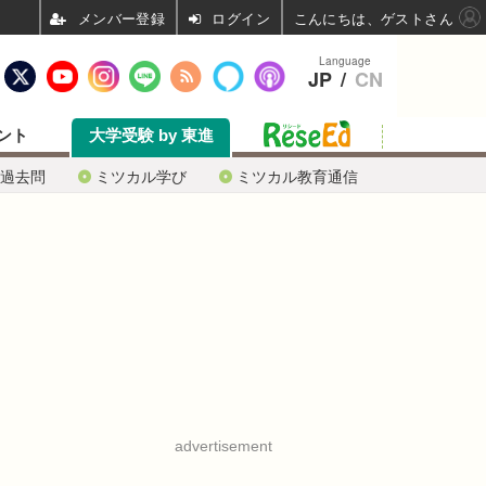
ログイン
こんにちは、ゲストさん
Language
JP
/
CN
ント
大学受験 by 東進
過去問
ミツカル学び
ミツカル教育通信
advertisement