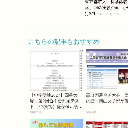
東京都市大「科学体験
室」24の実験企画...
け9/6
2026.8.7 Fri 0:15
こちらの記事もおすすめ
【中学受験2027】四谷大
高校囲碁全国大会、
塚、第2回合不合判定テス
は灘・南山女子部が
ト（7/5実施）偏差値…筑駒
74・桜蔭70＜PR＞
2026.7.10
2026.8.5