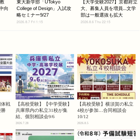
教
東大新学部「UTokyo
【大学受験2027】京都府立
小中向
College of Design」入試攻
大、募集人員を増員...文学
略セミナー9/27
部は一般選抜も拡大
2026.8.7 Fri 1:15
2026.8.6 Thu 22:15
団体戦
【高校受験】【中学受験】
【高校受験】横須賀の私立
優勝
兵庫県内の私立31校が集
4校が参加…合同相談会
結、個別相談会9/6
10/12
2026.7.28
2026.8.5