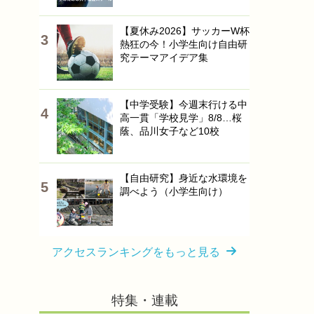
【夏休み2026】サッカーW杯
熱狂の今！小学生向け自由研
究テーマアイデア集
【中学受験】今週末行ける中
高一貫「学校見学」8/8…桜
蔭、品川女子など10校
【自由研究】身近な水環境を
調べよう（小学生向け）
アクセスランキングをもっと見る
特集・連載