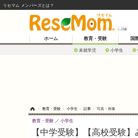
リセマム メンバーズ
ホーム
教育・受験
国
未就学児
小学生
ホーム
›
教育・受験
›
小学生
›
記事
›
写真・画像
教育・受験
小学生
【中学受験】【高校受験】み