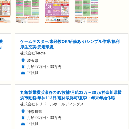
統
ゲームテスター/未経験OK/研修あり/シンプル作業/福利
約
厚生充実/安定環境
株式会社Tetote
埼玉県
月給27万円～33万円
正社員
丸亀製麺横浜瀬谷のSV候補/月給23万～30万/神奈川県横
浜市勤務/年休113日/連休取得可/夏季・年末年始休暇
株式会社トリドールホールディングス
神奈川県
月給23万円～30万円
正社員