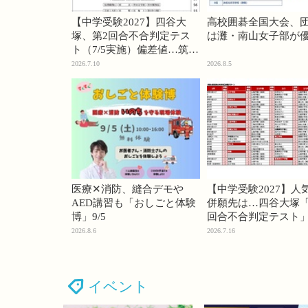
【中学受験2027】四谷大
高校囲碁全国大会、
塚、第2回合不合判定テス
は灘・南山女子部が
ト（7/5実施）偏差値…筑駒
74・桜蔭70＜PR＞
2026.7.10
2026.8.5
医療✕消防、縫合デモや
【中学受験2027】人
AED講習も「おしごと体験
併願先は…四谷大塚「
博」9/5
回合不合判定テスト
2026.8.6
2026.7.16
イベント