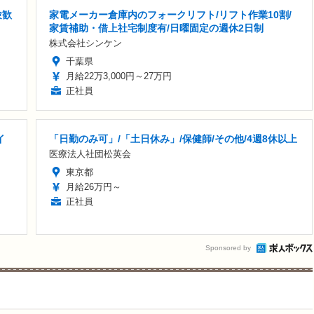
験歓
家電メーカー倉庫内のフォークリフト/リフト作業10割/
家賃補助・借上社宅制度有/日曜固定の週休2日制
株式会社シンケン
千葉県
月給22万3,000円～27万円
正社員
イ
「日勤のみ可」/「土日休み」/保健師/その他/4週8休以上
医療法人社団松英会
東京都
月給26万円～
正社員
Sponsored by