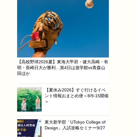
【高校野球2026夏】東海大甲府・健大高崎・有
明・長崎日大が勝利…第4日は遊学館vs青森山
田ほか
【夏休み2026】すぐ行けるイベ
ント情報おまとめ便＜8/9-15開催
＞
東大新学部「UTokyo College of
Design」入試攻略セミナー9/27