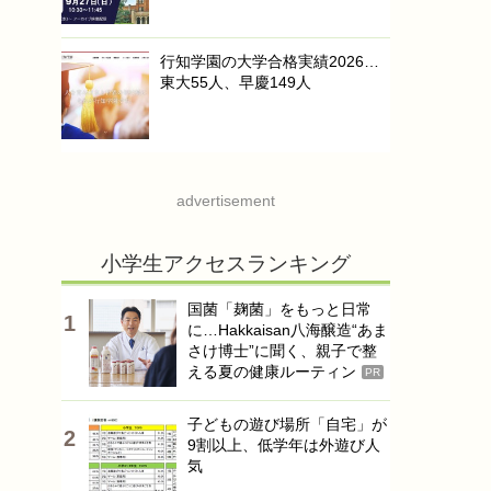
行知学園の大学合格実績2026…
東大55人、早慶149人
advertisement
小学生アクセスランキング
国菌「麹菌」をもっと日常
に…Hakkaisan八海醸造“あま
さけ博士”に聞く、親子で整
える夏の健康ルーティン
PR
子どもの遊び場所「自宅」が
9割以上、低学年は外遊び人
気