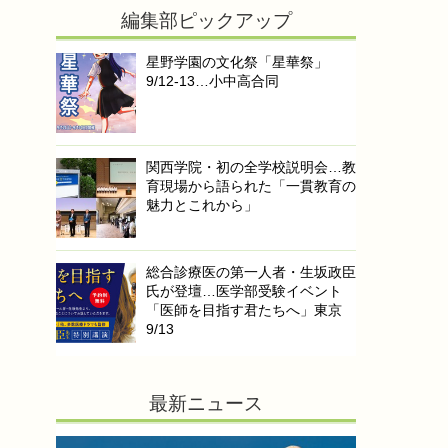
編集部ピックアップ
星野学園の文化祭「星華祭」
9/12-13…小中高合同
関西学院・初の全学校説明会…教
育現場から語られた「一貫教育の
魅力とこれから」
総合診療医の第一人者・生坂政臣
氏が登壇…医学部受験イベント
「医師を目指す君たちへ」東京
9/13
最新ニュース