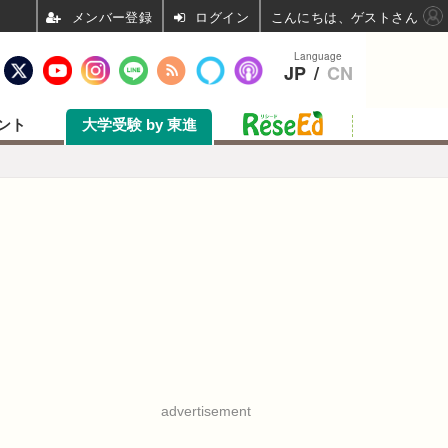
ログイン
こんにちは、ゲストさん
Language
JP
/
CN
ント
大学受験 by 東進
advertisement