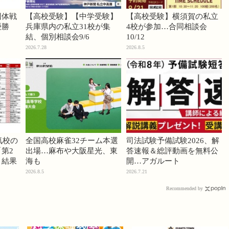
団体戦
【高校受験】【中学受験】
【高校受験】横須賀の私立
優勝
兵庫県内の私立31校が集
4校が参加…合同相談会
結、個別相談会9/6
10/12
2026.7.28
2026.8.5
気校の
全国高校麻雀32チーム本選
司法試験予備試験2026、解
第2
出場…麻布や大阪星光、東
答速報＆総評動画を無料公
」結果
海も
開…アガルート
2026.8.5
2026.7.21
Recommended by