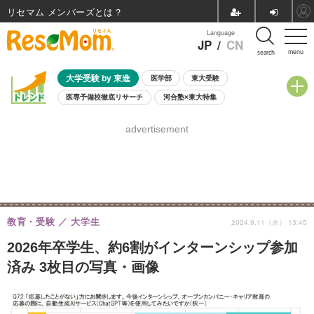
リセマム メンバーズ
Language
JP
/
CN
menu
search
大学受験 by 東進
医学部
東大受験
医専予備校徹底リサーチ
河合塾×東大特集
親子で考える大学選び
高校受験
中学受験
小学校受験
advertisement
共通テスト
夏休み
8月開催学校説明会・相談会
8月開催イベント・WS
全国公立高校 過去問
人気記事
自由研究教材（小学生向け）
自由研究教材（中学生向け）
ランキング
教育・受験
大学生
2024.9.11（水） 13:45
2026年卒学生、約6割がインターンシップ参加
済み 3枚目の写真・画像