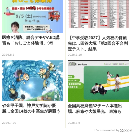
医療✕消防、縫合デモやAED講
【中学受験2027】人気校の併願
習も「おしごと体験博」9/5
先は…四谷大塚「第2回合不合判
定テスト」結果
2026.8.6
2026.7.16
砂金甲子園、神戸女学院が優
全国高校麻雀32チーム本選出
勝…全国14校の中高生が腕競う
場…麻布や大阪星光、東海も
2026.7.29
2026.8.5
Recommended by