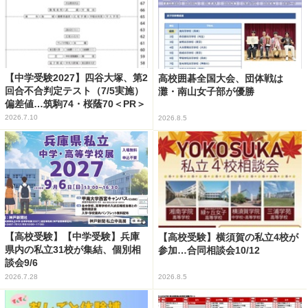
【中学受験2027】四谷大塚、第2
高校囲碁全国大会、団体戦は
回合不合判定テスト（7/5実施）
灘・南山女子部が優勝
偏差値…筑駒74・桜蔭70＜PR＞
2026.7.10
2026.8.5
【高校受験】【中学受験】兵庫
【高校受験】横須賀の私立4校が
県内の私立31校が集結、個別相
参加…合同相談会10/12
談会9/6
2026.7.28
2026.8.5