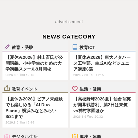
advertisement
NEWS CATEGORY
教育・受験
教育ICT
【夏休み2026】村山斉氏が公
【夏休み2026】東大メタバー
開講義、小中学生のための大
ス工学部、生成AIなどジュニ
学講義スクール9月開校
ア講座6選
2026.8.6 Thu 19:15
2026.7.30 Thu 11:15
教育イベント
生活・健康
【夏休み2026】ピアノ未経験
【高校野球2026夏】仙台育英
でも楽しめる「AI Duo
が開幕戦勝利、第2日は東筑
Piano」横浜みなとみらい
vs神村学園ほか
8/31まで
2026.8.5 Wed 20:32
2026.8.6 Thu 19:45
デジタル生活
趣味・娯楽