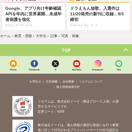
Google、アプリ向け年齢確認
ドラえもん短歌、入選作は
APIを年内に世界展開…未成年
11/20発売の新刊に収録…9/3
者保護を強化
締切
2026.7.31 Fri 13:45
2026.8.6 Thu 15:15
ホーム
›
教育・受験
›
大学生
›
記事
›
写真・画像
TOP
Home
Facebook
X
YouTube
Instagram
line
お問合せ
広告掲載
会社概要
リセマムについて
個人情報保護方針
リセマムは、株式会社イード（東証グロース上場）の運
営するサービスです。
証券コード：6038
株式会社イードは、個人情報の適切な取扱いを行う事業
者に対して付与されるプライバシーマークの付与認定を