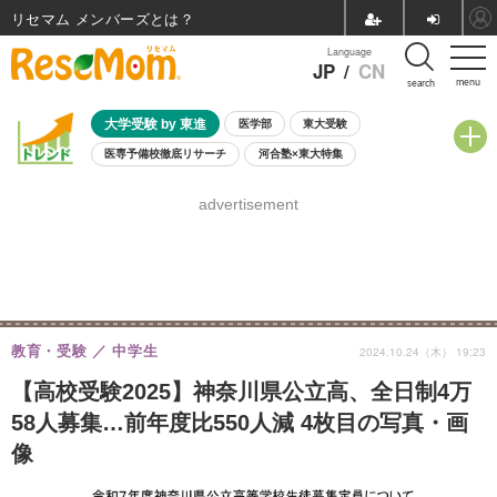
リセマム メンバーズ
Language
JP
/
CN
menu
search
大学受験 by 東進
医学部
東大受験
医専予備校徹底リサーチ
河合塾×東大特集
親子で考える大学選び
高校受験
中学受験
小学校受験
advertisement
共通テスト
夏休み
8月開催学校説明会・相談会
8月開催イベント・WS
全国公立高校 過去問
人気記事
自由研究教材（小学生向け）
自由研究教材（中学生向け）
ランキング
教育・受験
中学生
2024.10.24（木） 19:23
【高校受験2025】神奈川県公立高、全日制4万
58人募集…前年度比550人減 4枚目の写真・画
像