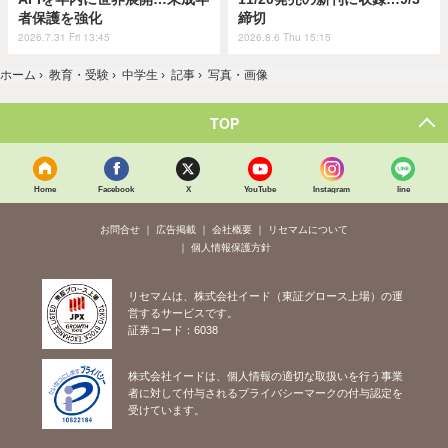
者保護を強化
締切
2026.7.31 Fri 13:45
2026.8.6 Thu 15:15
ホーム
›
教育・受験
›
中学生
›
記事
›
写真・画像
TOP
Home
Facebook
X
YouTube
Instagram
line
お問合せ
広告掲載
会社概要
リセマムについて
個人情報保護方針
リセマムは、株式会社イード（東証グロース上場）の運
営するサービスです。
証券コード：6038
株式会社イードは、個人情報の適切な取扱いを行う事業
者に対して付与されるプライバシーマークの付与認定を
受けています。