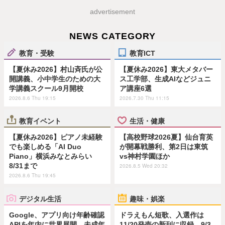
advertisement
NEWS CATEGORY
教育・受験
教育ICT
【夏休み2026】村山斉氏が公
【夏休み2026】東大メタバー
開講義、小中学生のための大
ス工学部、生成AIなどジュニ
学講義スクール9月開校
ア講座6選
2026.8.6 Thu 19:15
2026.7.30 Thu 11:15
教育イベント
生活・健康
【夏休み2026】ピアノ未経験
【高校野球2026夏】仙台育英
でも楽しめる「AI Duo
が開幕戦勝利、第2日は東筑
Piano」横浜みなとみらい
vs神村学園ほか
8/31まで
2026.8.5 Wed 20:32
2026.8.6 Thu 19:45
デジタル生活
趣味・娯楽
Google、アプリ向け年齢確認
ドラえもん短歌、入選作は
APIを年内に世界展開…未成年
11/20発売の新刊に収録…9/3