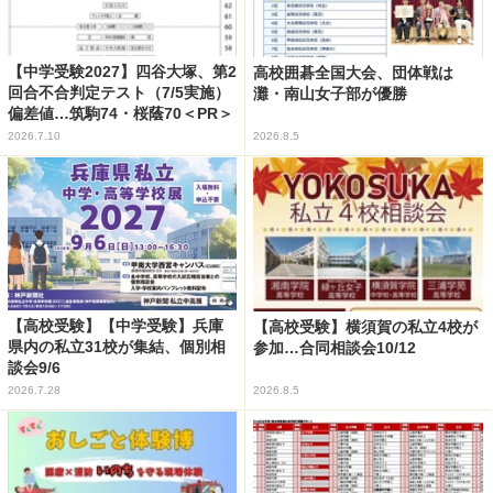
【中学受験2027】四谷大塚、第2
高校囲碁全国大会、団体戦は
回合不合判定テスト（7/5実施）
灘・南山女子部が優勝
偏差値…筑駒74・桜蔭70＜PR＞
2026.7.10
2026.8.5
【高校受験】【中学受験】兵庫
【高校受験】横須賀の私立4校が
県内の私立31校が集結、個別相
参加…合同相談会10/12
談会9/6
2026.7.28
2026.8.5