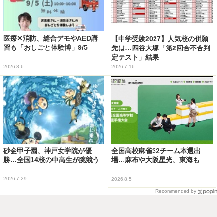
医療✕消防、縫合デモやAED講
【中学受験2027】人気校の併願
習も「おしごと体験博」9/5
先は…四谷大塚「第2回合不合判
定テスト」結果
2026.8.6
2026.7.16
砂金甲子園、神戸女学院が優
全国高校麻雀32チーム本選出
勝…全国14校の中高生が腕競う
場…麻布や大阪星光、東海も
2026.7.29
2026.8.5
Recommended by