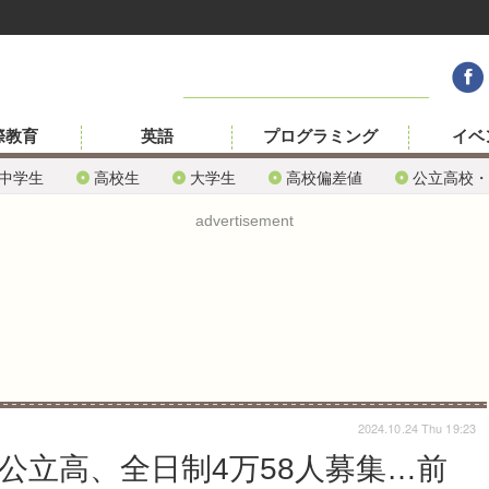
際教育
英語
プログラミング
イベ
中学生
高校生
大学生
高校偏差値
公立高校・
advertisement
2024.10.24 Thu 19:23
県公立高、全日制4万58人募集…前