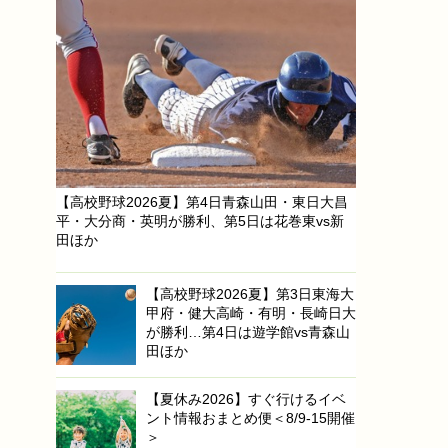
【高校野球2026夏】第4日青森山田・東日大昌
平・大分商・英明が勝利、第5日は花巻東vs新
田ほか
【高校野球2026夏】第3日東海大
甲府・健大高崎・有明・長崎日大
が勝利…第4日は遊学館vs青森山
田ほか
【夏休み2026】すぐ行けるイベ
ント情報おまとめ便＜8/9-15開催
＞