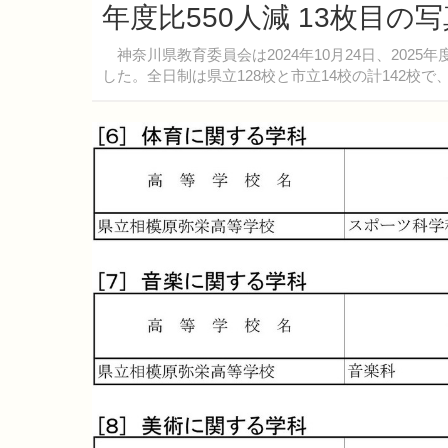
年度比550人減 13枚目の
神奈川県教育委員会は2024年10月24日、202
した。全日制は県立128校と市立14校の計142校で