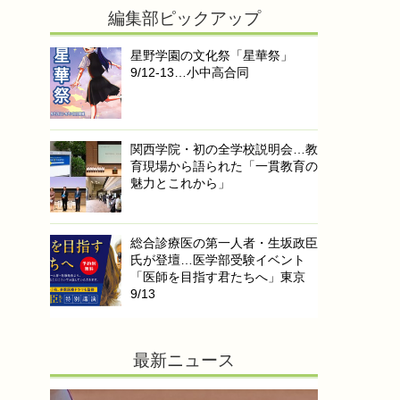
編集部ピックアップ
星野学園の文化祭「星華祭」
9/12-13…小中高合同
関西学院・初の全学校説明会…教
育現場から語られた「一貫教育の
魅力とこれから」
総合診療医の第一人者・生坂政臣
氏が登壇…医学部受験イベント
「医師を目指す君たちへ」東京
9/13
最新ニュース