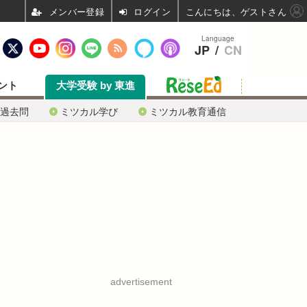
ログイン
こんにちは、ゲストさん
Language
JP
/
CN
ント
大学受験 by 東進
過去問
ミツカル学び
ミツカル教育通信
advertisement