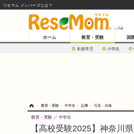
リセマム メンバーズ
ホーム
教育・受験
国
未就学児
小学生
ホーム
›
教育・受験
›
中学生
›
記事
›
写真・画像
教育・受験
中学生
【高校受験2025】神奈川