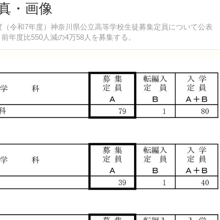
写真・画像
5年度（令和7年度）神奈川県公立高等学校生徒募集定員について公表
、前年度比550人減の4万58人を募集する。