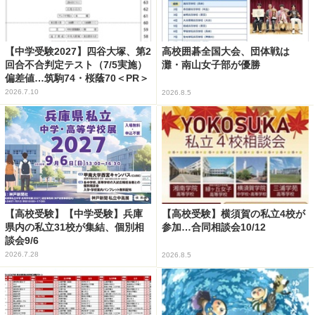
【中学受験2027】四谷大塚、第2
高校囲碁全国大会、団体戦は
回合不合判定テスト（7/5実施）
灘・南山女子部が優勝
偏差値…筑駒74・桜蔭70＜PR＞
2026.7.10
2026.8.5
【高校受験】【中学受験】兵庫
【高校受験】横須賀の私立4校が
県内の私立31校が集結、個別相
参加…合同相談会10/12
談会9/6
2026.7.28
2026.8.5