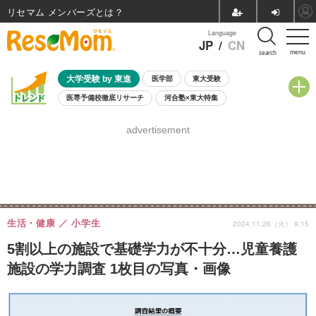
リセマム メンバーズ
Language
JP
/
CN
menu
search
大学受験 by 東進
医学部
東大受験
医専予備校徹底リサーチ
河合塾×東大特集
親子で考える大学選び
高校受験
中学受験
小学校受験
advertisement
共通テスト
夏休み
8月開催学校説明会・相談会
8月開催イベント・WS
全国公立高校 過去問
人気記事
自由研究教材（小学生向け）
自由研究教材（中学生向け）
ランキング
生活・健康
小学生
2024.11.26（火） 9:15
5割以上の施設で基礎学力が不十分…児童養護
施設の学力調査 1枚目の写真・画像