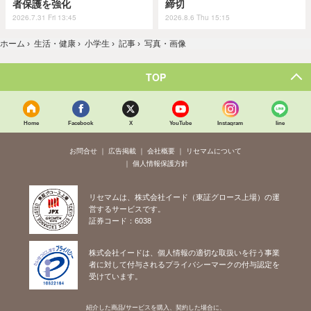
者保護を強化
締切
2026.7.31 Fri 13:45
2026.8.6 Thu 15:15
ホーム
›
生活・健康
›
小学生
›
記事
›
写真・画像
TOP
Home
Facebook
X
YouTube
Instagram
line
お問合せ
広告掲載
会社概要
リセマムについて
個人情報保護方針
リセマムは、株式会社イード（東証グロース上場）の運
営するサービスです。
証券コード：6038
株式会社イードは、個人情報の適切な取扱いを行う事業
者に対して付与されるプライバシーマークの付与認定を
受けています。
紹介した商品/サービスを購入、契約した場合に、