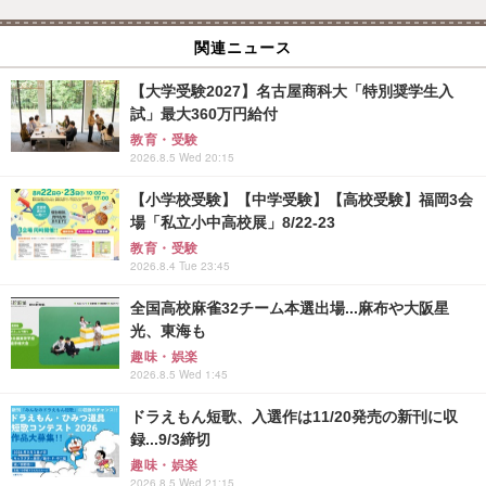
関連ニュース
【大学受験2027】名古屋商科大「特別奨学生入
試」最大360万円給付
教育・受験
2026.8.5 Wed 20:15
【小学校受験】【中学受験】【高校受験】福岡3会
場「私立小中高校展」8/22-23
教育・受験
2026.8.4 Tue 23:45
全国高校麻雀32チーム本選出場...麻布や大阪星
光、東海も
趣味・娯楽
2026.8.5 Wed 1:45
ドラえもん短歌、入選作は11/20発売の新刊に収
録...9/3締切
趣味・娯楽
2026.8.5 Wed 21:15