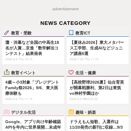
advertisement
NEWS CATEGORY
教育・受験
教育ICT
灘・渋幕など全国の中高生18
【夏休み2026】東大メタバー
名が入賞…京進「数学解法コ
ス工学部、生成AIなどジュニ
ンテスト」結果発表
ア講座6選
2026.8.6 Thu 16:15
2026.7.30 Thu 11:15
教育イベント
生活・健康
4歳～小3対象「プレジデント
【高校野球2026夏】仙台育英
Family祭2026」9/6、東大医
が開幕戦勝利、第2日は東筑
療体験も
vs神村学園ほか
2026.8.6 Thu 11:15
2026.8.5 Wed 20:32
デジタル生活
趣味・娯楽
Google、アプリ向け年齢確認
ドラえもん短歌、入選作は
APIを年内に世界展開…未成年
11/20発売の新刊に収録…9/3