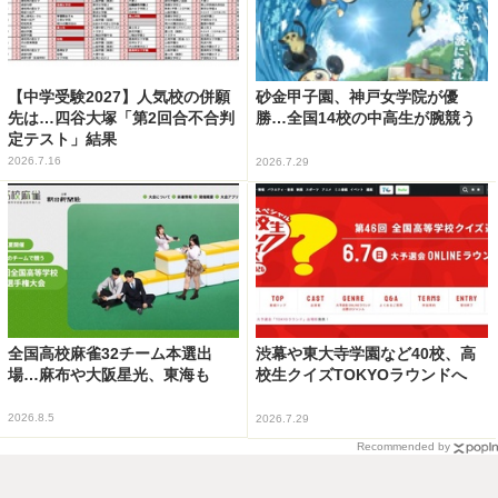
【中学受験2027】人気校の併願
砂金甲子園、神戸女学院が優
先は…四谷大塚「第2回合不合判
勝…全国14校の中高生が腕競う
定テスト」結果
2026.7.16
2026.7.29
全国高校麻雀32チーム本選出
渋幕や東大寺学園など40校、高
場…麻布や大阪星光、東海も
校生クイズTOKYOラウンドへ
2026.8.5
2026.7.29
Recommended by