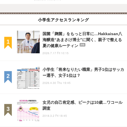
小学生アクセスランキング
国菌「麹菌」をもっと日常に…Hakkaisan八
海醸造“あまさけ博士”に聞く、親子で整える
夏の健康ルーティン
PR
2026.7.17 Fri 10:15
小学生「将来なりたい職業」男子1位はサッカ
ー選手、女子1位は？
2026.4.30 Thu 19:45
女児の自己肯定感、ピークは10歳…ワコール
調査
2018.3.2 Fri 18:45