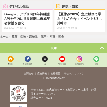
デジタル生活
趣味・娯楽
Google、アプリ向け年齢確認
【夏休み2026】魚に触れて学
APIを年内に世界展開…未成年
ぶ「おさかな」イベント8/8…
者保護を強化
川崎市
2026.7.31 Fri 13:45
2026.8.7 Fri 10:45
ホーム
›
教育・受験
›
高校生
›
記事
›
写真・画像
TOP
Home
Facebook
X
YouTube
Instagram
line
お問合せ
広告掲載
会社概要
リセマムについて
個人情報保護方針
リセマムは、株式会社イード（東証グロース上場）の運
営するサービスです。
証券コード：6038