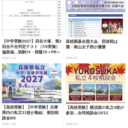
【中学受験2027】四谷大塚、第2
高校囲碁全国大会、団体戦は
回合不合判定テスト（7/5実施）
灘・南山女子部が優勝
偏差値…筑駒74・桜蔭70＜PR＞
2026.7.10
2026.8.5
【高校受験】【中学受験】兵庫
【高校受験】横須賀の私立4校が
県内の私立31校が集結、個別相
参加…合同相談会10/12
談会9/6
2026.7.28
2026.8.5