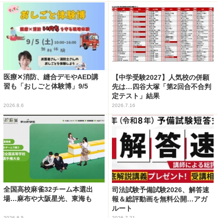
医療✕消防、縫合デモやAED講
【中学受験2027】人気校の併願
習も「おしごと体験博」9/5
先は…四谷大塚「第2回合不合判
定テスト」結果
2026.8.6
2026.7.16
全国高校麻雀32チーム本選出
司法試験予備試験2026、解答速
場…麻布や大阪星光、東海も
報＆総評動画を無料公開…アガ
ルート
2026.8.5
2026.7.21