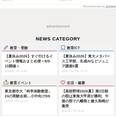
Recommended by
advertisement
NEWS CATEGORY
教育・受験
教育ICT
【夏休み2026】すぐ行けるイ
【夏休み2026】東大メタバー
ベント情報おまとめ便＜8/9-
ス工学部、生成AIなどジュニ
15開催＞
ア講座6選
2026.8.7 Fri 19:45
2026.7.30 Thu 11:15
教育イベント
生活・健康
東京都市大「科学体験教室」
【高校野球2026夏】第3日朝
24の実験企画…小中向け9/6
の部は東海大甲府が勝利、午
後の部で八幡商と健大高崎が
2026.8.7 Fri 18:15
激突
2026.8.7 Fri 12:45