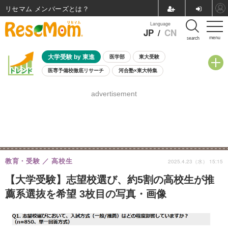
リセマム メンバーズ
Language
JP
/
CN
menu
search
大学受験 by 東進
医学部
東大受験
医専予備校徹底リサーチ
河合塾×東大特集
親子で考える大学選び
高校受験
中学受験
小学校受験
advertisement
共通テスト
夏休み
8月開催学校説明会・相談会
8月開催イベント・WS
全国公立高校 過去問
人気記事
自由研究教材（小学生向け）
自由研究教材（中学生向け）
ランキング
教育・受験
高校生
2025.4.23（水） 15:15
【大学受験】志望校選び、約5割の高校生が推
薦系選抜を希望 3枚目の写真・画像