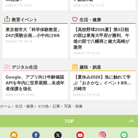
2026.8.7 Fri 19:45
2026.7.30 Thu 11:15
教育イベント
生活・健康
東京都市大「科学体験教室」
【高校野球2026夏】第3日朝
24の実験企画…小中向け9/6
の部は東海大甲府が勝利、午
後の部で八幡商と健大高崎が
2026.8.7 Fri 18:15
激突
2026.8.7 Fri 12:45
デジタル生活
趣味・娯楽
Google、アプリ向け年齢確認
【夏休み2026】魚に触れて学
APIを年内に世界展開…未成年
ぶ「おさかな」イベント8/8…
者保護を強化
川崎市
2026.7.31 Fri 13:45
2026.8.7 Fri 10:45
ホーム
›
生活・健康
›
その他
›
記事
›
写真・画像
TOP