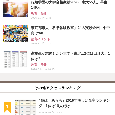
行知学園の大学合格実績2026...東大55人、早慶
149人
教育・受験
2026.8.7 Fri 0:45
東京都市大「科学体験教室」24の実験企画...小中
向け9/6
教育イベント
2026.8.7 Fri 0:15
高校生が志願したい大学・東北...2位は山形大、1
位は?
教育・受験
2026.8.6 Thu 16:15
その他アクセスランキング
4位は「あちち」2016年珍しい名字ランキン
グ、1位は10人だけ
2016.9.16 Fri 16:45