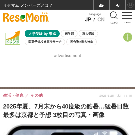
リセマム メンバーズ
Language
JP
/
CN
menu
search
大学受験 by 東進
医学部
東大受験
医専予備校徹底リサーチ
河合塾×東大特集
親子で考える大学選び
高校受験
中学受験
小学校受験
advertisement
共通テスト
夏休み
8月開催学校説明会・相談会
8月開催イベント・WS
全国公立高校 過去問
人気記事
自由研究教材（小学生向け）
自由研究教材（中学生向け）
ランキング
生活・健康
その他
2025.6.25（水） 11:15
2025年夏、7月末から40度級の酷暑…猛暑日数
最多は京都と予想 3枚目の写真・画像