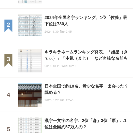
2024年全国名字ランキング、1位「佐藤」最
下位は780人
2024.4.30 Tue 9:45
キラキラネームランキング発表、「姫星（き
てぃ）」「本気（まじ）」など奇抜な名前も
2013.10.23 Wed 16:18
日本全国で約10名、希少な名字 出会った？
読める？
2025.5.27 Tue 17:45
漢字一文字の名字、2位「森」3位「原」…1
位は全国約57万人の？