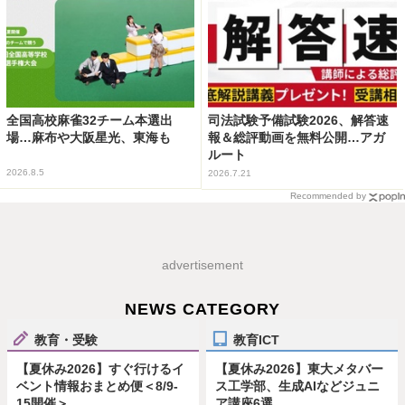
全国高校麻雀32チーム本選出
司法試験予備試験2026、解答速
場…麻布や大阪星光、東海も
報＆総評動画を無料公開…アガ
ルート
2026.8.5
2026.7.21
Recommended by
advertisement
NEWS CATEGORY
教育・受験
教育ICT
【夏休み2026】すぐ行けるイ
【夏休み2026】東大メタバー
ベント情報おまとめ便＜8/9-
ス工学部、生成AIなどジュニ
15開催＞
ア講座6選