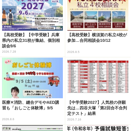
【高校受験】【中学受験】兵庫
【高校受験】横須賀の私立4校が
県内の私立31校が集結、個別相
参加…合同相談会10/12
談会9/6
2026.7.28
2026.8.5
医療✕消防、縫合デモやAED講
【中学受験2027】人気校の併願
習も「おしごと体験博」9/5
先は…四谷大塚「第2回合不合判
定テスト」結果
2026.8.6
2026.7.16