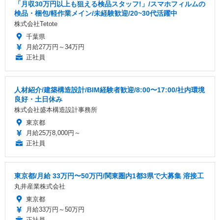
「月収30万円以上も狙える検品スタッフ!」/スマホフィルムの
検品・梱包/軽作業メイン/未経験歓迎/20~30代活躍中
株式会社Tetote
千葉県
月給27万円～34万円
正社員
人材紹介/建築構造設計/BIM経験者歓迎/8:00〜17:00/社内環境
良好・土日休み
株式会社盛本構造設計事務所
東京都
月給25万8,000円～
正社員
東京都/月給 33万円〜50万円/関東圏内1都3県で大募集 溶接工
丸井産業株式会社
東京都
月給33万円～50万円
正社員