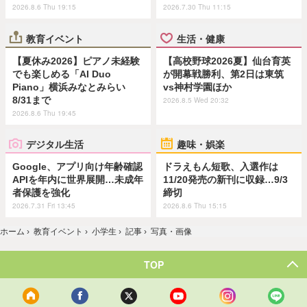
2026.8.6 Thu 19:15
2026.7.30 Thu 11:15
教育イベント
生活・健康
【夏休み2026】ピアノ未経験
【高校野球2026夏】仙台育英
でも楽しめる「AI Duo
が開幕戦勝利、第2日は東筑
Piano」横浜みなとみらい
vs神村学園ほか
8/31まで
2026.8.5 Wed 20:32
2026.8.6 Thu 19:45
デジタル生活
趣味・娯楽
Google、アプリ向け年齢確認
ドラえもん短歌、入選作は
APIを年内に世界展開…未成年
11/20発売の新刊に収録…9/3
者保護を強化
締切
2026.7.31 Fri 13:45
2026.8.6 Thu 15:15
ホーム
›
教育イベント
›
小学生
›
記事
›
写真・画像
TOP