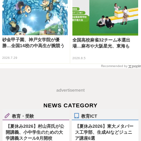
砂金甲子園、神戸女学院が優
全国高校麻雀32チーム本選出
勝…全国14校の中高生が腕競う
場…麻布や大阪星光、東海も
2026.7.29
2026.8.5
Recommended by
advertisement
NEWS CATEGORY
教育・受験
教育ICT
【夏休み2026】村山斉氏が公
【夏休み2026】東大メタバー
開講義、小中学生のための大
ス工学部、生成AIなどジュニ
学講義スクール9月開校
ア講座6選