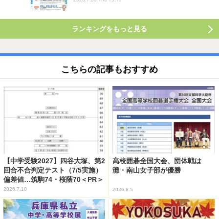
ランキングをもっと見る
こちらの記事もおすすめ
【中学受験2027】四谷大塚、第2
高校囲碁全国大会、団体戦は
回合不合判定テスト（7/5実施）
灘・南山女子部が優勝
偏差値…筑駒74・桜蔭70＜PR＞
2026.7.10
2026.8.5