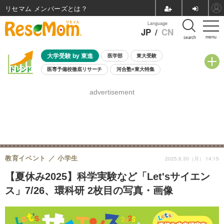
リセマム メンバーズ
Language
JP
/
CN
menu
search
大学受験 by 東進
医学部
東大受験
医専予備校徹底リサーチ
河合塾×東大特集
親子で考える大学選び
高校受験
中学受験
小学校受験
advertisement
共通テスト
夏休み
8月開催学校説明会・相談会
8月開催イベント・WS
全国公立高校 過去問
人気記事
自由研究教材（小学生向け）
自由研究教材（中学生向け）
ランキング
教育イベント
小学生
2025.6.30（月） 14:15
【夏休み2025】科学実験など「Let'sサイエン
ス」7/26、環科研 2枚目の写真・画像