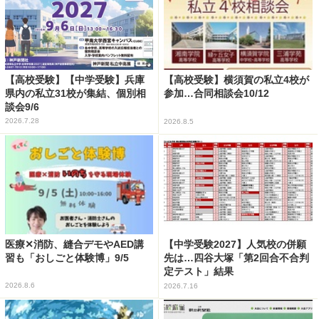
【高校受験】【中学受験】兵庫
【高校受験】横須賀の私立4校が
県内の私立31校が集結、個別相
参加…合同相談会10/12
談会9/6
2026.7.28
2026.8.5
医療✕消防、縫合デモやAED講
【中学受験2027】人気校の併願
習も「おしごと体験博」9/5
先は…四谷大塚「第2回合不合判
定テスト」結果
2026.8.6
2026.7.16