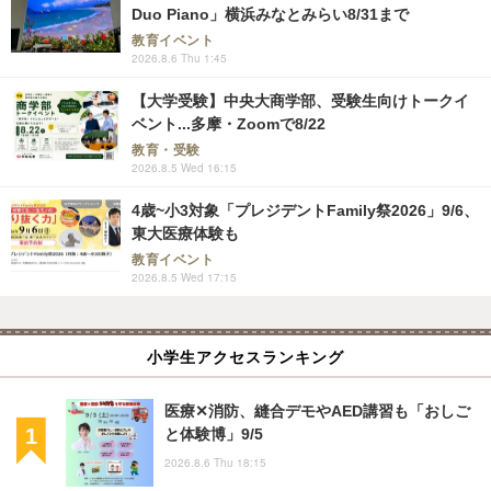
Duo Piano」横浜みなとみらい8/31まで
教育イベント
2026.8.6 Thu 1:45
【大学受験】中央大商学部、受験生向けトークイ
ベント...多摩・Zoomで8/22
教育・受験
2026.8.5 Wed 16:15
4歳~小3対象「プレジデントFamily祭2026」9/6、
東大医療体験も
教育イベント
2026.8.5 Wed 17:15
小学生アクセスランキング
医療✕消防、縫合デモやAED講習も「おしご
と体験博」9/5
2026.8.6 Thu 18:15