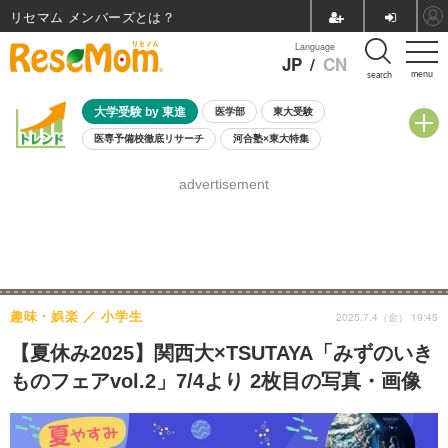
リセマム メンバーズ
Language
JP
/
CN
menu
search
大学受験 by 東進
医学部
東大受験
医専予備校徹底リサーチ
河合塾×東大特集
親子で考える大学選び
高校受験
中学受験
小学校受験
advertisement
共通テスト
夏休み
8月開催学校説明会・相談会
8月開催イベント・WS
全国公立高校 過去問
人気記事
自由研究教材（小学生向け）
自由研究教材（中学生向け）
ランキング
趣味・娯楽
小学生
2025.7.4（金） 19:45
【夏休み2025】関西大×TSUTAYA「みずのいき
ものフェアvol.2」7/4より 2枚目の写真・画像