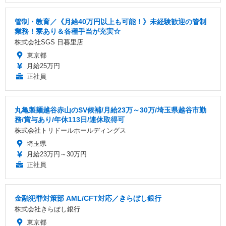
管制・教育／《月給40万円以上も可能！》未経験歓迎の管制
業務！寮あり＆各種手当が充実☆
株式会社SGS 日暮里店
東京都
月給25万円
正社員
丸亀製麺越谷赤山のSV候補/月給23万～30万/埼玉県越谷市勤
務/賞与あり/年休113日/連休取得可
株式会社トリドールホールディングス
埼玉県
月給23万円～30万円
正社員
金融犯罪対策部 AML/CFT対応／きらぼし銀行
株式会社きらぼし銀行
東京都