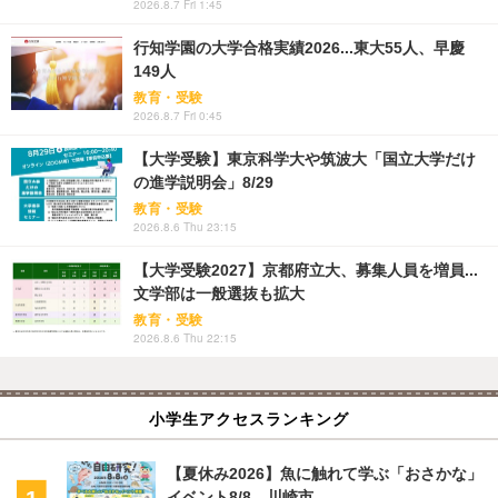
2026.8.7 Fri 1:45
行知学園の大学合格実績2026...東大55人、早慶
149人
教育・受験
2026.8.7 Fri 0:45
【大学受験】東京科学大や筑波大「国立大学だけ
の進学説明会」8/29
教育・受験
2026.8.6 Thu 23:15
【大学受験2027】京都府立大、募集人員を増員...
文学部は一般選抜も拡大
教育・受験
2026.8.6 Thu 22:15
小学生アクセスランキング
【夏休み2026】魚に触れて学ぶ「おさかな」
イベント8/8…川崎市