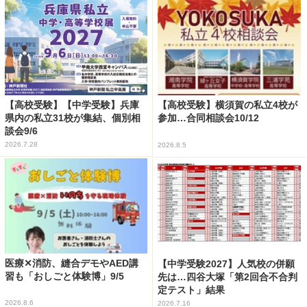
【高校受験】【中学受験】兵庫
【高校受験】横須賀の私立4校が
県内の私立31校が集結、個別相
参加…合同相談会10/12
談会9/6
2026.7.28
2026.8.5
医療✕消防、縫合デモやAED講
【中学受験2027】人気校の併願
習も「おしごと体験博」9/5
先は…四谷大塚「第2回合不合判
定テスト」結果
2026.8.6
2026.7.16