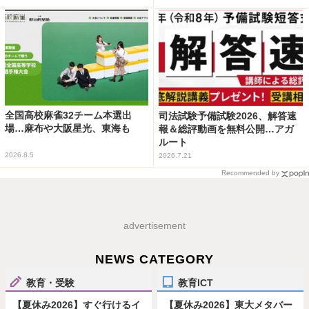
全国高校麻雀32チーム本選出
司法試験予備試験2026、解答速
場…麻布や大阪星光、東海も
報＆総評動画を無料公開…アガ
ルート
2026.8.5
2026.7.21
Recommended by
advertisement
NEWS CATEGORY
教育・受験
教育ICT
【夏休み2026】すぐ行けるイ
【夏休み2026】東大メタバー