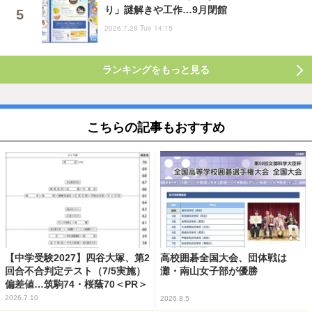
り」謎解きや工作…9月閉館
2026.7.28 Tue 14:15
ランキングをもっと見る
こちらの記事もおすすめ
【中学受験2027】四谷大塚、第2
高校囲碁全国大会、団体戦は
回合不合判定テスト（7/5実施）
灘・南山女子部が優勝
偏差値…筑駒74・桜蔭70＜PR＞
2026.7.10
2026.8.5