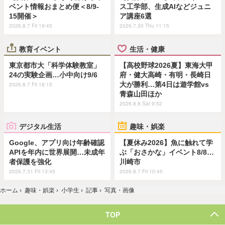
ベント情報おまとめ便＜8/9-
ス工学部、生成AIなどジュニ
15開催＞
ア講座6選
2026.8.7 Fri 19:45
2026.7.30 Thu 11:15
教育イベント
生活・健康
東京都市大「科学体験教室」
【高校野球2026夏】東海大甲
24の実験企画…小中向け9/6
府・健大高崎・有明・長崎日
大が勝利…第4日は遊学館vs
2026.8.7 Fri 18:15
青森山田ほか
2026.8.8 Sat 9:52
デジタル生活
趣味・娯楽
Google、アプリ向け年齢確認
【夏休み2026】魚に触れて学
APIを年内に世界展開…未成年
ぶ「おさかな」イベント8/8…
者保護を強化
川崎市
2026.7.31 Fri 13:45
2026.8.7 Fri 10:45
ホーム
›
趣味・娯楽
›
小学生
›
記事
›
写真・画像
TOP