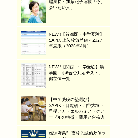
編集長・加藤紀子連載「今、
会いたい人」
NEW!!【首都圏・中学受験】
SAPIX 上位校偏差値＜2027
年度版（2026年4月）
NEW!!【関西・中学受験】浜
学園「小6合否判定テスト」
偏差値一覧
【中学受験の塾選び】
SAPIX・日能研・四谷大塚・
早稲アカ・エルカミノ・グノ
ーブルの特徴・費用と合格力
都道府県別 高校入試偏差値ラ