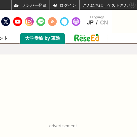
ログイン
こんにちは、ゲストさん
Language
JP
/
CN
ント
大学受験 by 東進
advertisement