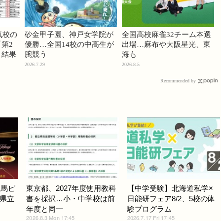
気校の
砂金甲子園、神戸女学院が
全国高校麻雀32チーム本選
第2
優勝…全国14校の中高生が
出場…麻布や大阪星光、東
」結果
腕競う
海も
2026.7.29
2026.8.5
Recommended by
竜馬ピ
東京都、2027年度使用教科
【中学受験】北海道私学×
県立
書を採択…小・中学校は前
日能研フェア8/2、5校の体
年度と同一
験プログラム
2026.8.3 Mon 17:45
2026.7.17 Fri 17:45