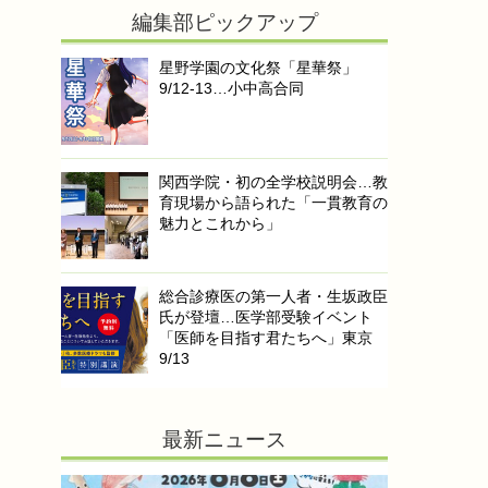
編集部ピックアップ
星野学園の文化祭「星華祭」
9/12-13…小中高合同
関西学院・初の全学校説明会…教
育現場から語られた「一貫教育の
魅力とこれから」
総合診療医の第一人者・生坂政臣
氏が登壇…医学部受験イベント
「医師を目指す君たちへ」東京
9/13
最新ニュース