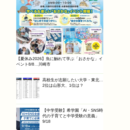
【夏休み2026】魚に触れて学ぶ「おさかな」イ
ベント8/8…川崎市
高校生が志願したい大学・東北…
2位は山形大、1位は？
【中学受験】希学園「AI・SNS時
代の子育てと中学受験の意義」
9/18