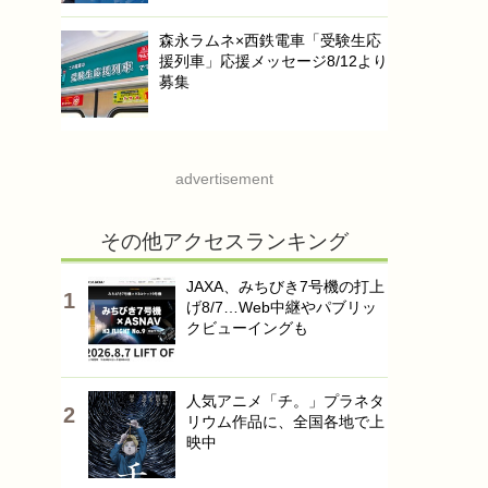
森永ラムネ×西鉄電車「受験生応
援列車」応援メッセージ8/12より
募集
advertisement
その他アクセスランキング
JAXA、みちびき7号機の打上
げ8/7…Web中継やパブリッ
クビューイングも
人気アニメ「チ。」プラネタ
リウム作品に、全国各地で上
映中