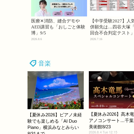
医療✕消防、縫合デモや
【中学受験2027】人
AED講習も「おしごと体験
併願先は…四谷大塚「
博」9/5
回合不合判定テスト
2026.8.6
2026.7.16
音楽
【夏休み2026】髙木
【夏休み2026】ピアノ未経
アノコンサート…千葉
験でも楽しめる「AI Duo
美術館8/23
Piano」横浜みなとみらい
2026.8.4 Tue 12:15
8/31まで