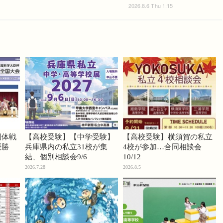
2026.8.6 Thu 1:15
団体戦
【高校受験】【中学受験】
【高校受験】横須賀の私立
優勝
兵庫県内の私立31校が集
4校が参加…合同相談会
結、個別相談会9/6
10/12
2026.7.28
2026.8.5