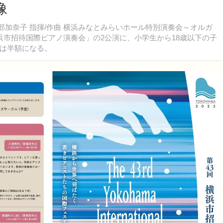
像
部加奈子 指揮/作曲 横浜みなとみらいホール特別演奏会～オルガ
回横浜市招待国際ピアノ演奏会」の2公演に、小学生から18歳以下の子
は半額になる。