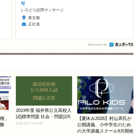
可
いろどり訪問マッサージ
東京都
正社員
Sponsored by
2019年度 福井県公立高校入
試[標準問題 社会・問題]2/5
手権」
【夏休み2026】村山斉氏が
2026.8.6 Thu 0:46
勝
公開講義、小中学生のため
の大学講義スクール9月開校