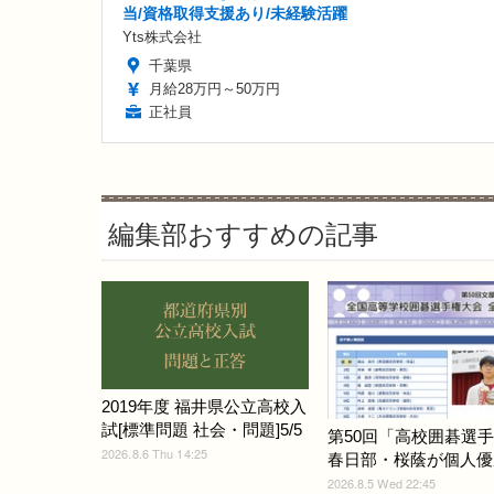
当/資格取得支援あり/未経験活躍
Yts株式会社
千葉県
月給28万円～50万円
正社員
編集部おすすめの記事
2019年度 福井県公立高校入
試[標準問題 社会・問題]5/5
第50回「高校囲碁選
2026.8.6 Thu 14:25
春日部・桜蔭が個人優
2026.8.5 Wed 22:45