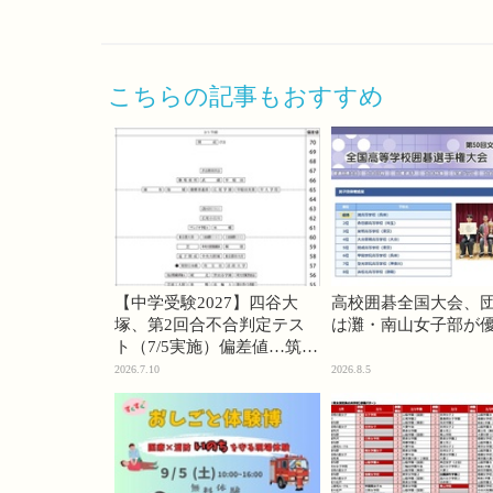
こちらの記事もおすすめ
【中学受験2027】四谷大
高校囲碁全国大会、
塚、第2回合不合判定テス
は灘・南山女子部が
ト（7/5実施）偏差値…筑駒
74・桜蔭70＜PR＞
2026.7.10
2026.8.5