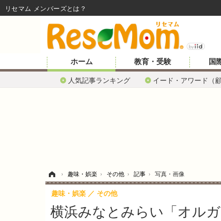
リセマム メンバーズ
ホーム
教育・受験
国
人気記事ランキング
イード・アワード（
ホーム
›
趣味・娯楽
›
その他
›
記事
›
写真・画像
趣味・娯楽
その他
横浜みなとみらい「オルガン