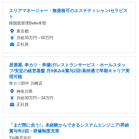
エリアマネージャー・無資格可のエステティシャン/セラピス
ト
韓国肌管理Belle本部
東京都
月給35万円～60万円
正社員
居酒屋, 串カツ・串揚げ/レストランサービス・ホールスタッ
フ/安定の経営基盤 月9休み&賞与2回!高待遇で早期キャリア実
現可能
串カツ田中 川崎店
神奈川県
月給30万円～34万円
正社員
「まだ間に合う!」未経験からできるシステムエンジニア/昇給
賞与年2回・研修制度充実
Yts株式会社