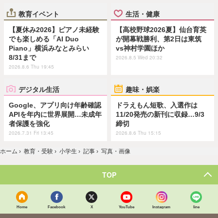
教育イベント
生活・健康
【夏休み2026】ピアノ未経験
【高校野球2026夏】仙台育英
でも楽しめる「AI Duo
が開幕戦勝利、第2日は東筑
Piano」横浜みなとみらい
vs神村学園ほか
8/31まで
2026.8.5 Wed 20:32
2026.8.6 Thu 19:45
デジタル生活
趣味・娯楽
Google、アプリ向け年齢確認
ドラえもん短歌、入選作は
APIを年内に世界展開…未成年
11/20発売の新刊に収録…9/3
者保護を強化
締切
2026.7.31 Fri 13:45
2026.8.6 Thu 15:15
ホーム
›
教育・受験
›
小学生
›
記事
›
写真・画像
TOP
Home
Facebook
X
YouTube
Instagram
line