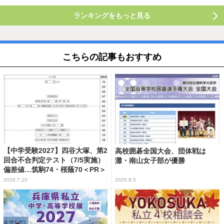
ランキングをもっと見る
こちらの記事もおすすめ
【中学受験2027】四谷大塚、第2
高校囲碁全国大会、団体戦は
回合不合判定テスト（7/5実施）
灘・南山女子部が優勝
偏差値…筑駒74・桜蔭70＜PR＞
2026.7.10
2026.8.5