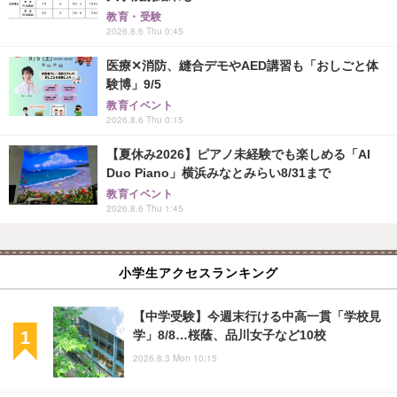
教育・受験
2026.8.6 Thu 0:45
医療✕消防、縫合デモやAED講習も「おしごと体
験博」9/5
教育イベント
2026.8.6 Thu 0:15
【夏休み2026】ピアノ未経験でも楽しめる「AI
Duo Piano」横浜みなとみらい8/31まで
教育イベント
2026.8.6 Thu 1:45
小学生アクセスランキング
【中学受験】今週末行ける中高一貫「学校見
学」8/8…桜蔭、品川女子など10校
2026.8.3 Mon 10:15