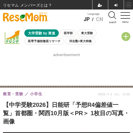
リセマム メンバーズ
Language
JP
/
CN
menu
search
大学受験 by 東進
医学部
東大受験
医専予備校徹底リサーチ
河合塾×東大特集
親子で考える大学選び
高校受験
中学受験
小学校受験
advertisement
共通テスト
夏休み
8月開催学校説明会・相談会
8月開催イベント・WS
全国公立高校 過去問
人気記事
自由研究教材（小学生向け）
自由研究教材（中学生向け）
ランキング
教育・受験
小学生
2025.11.4（火） 13:35
【中学受験2026】日能研「予想R4偏差値一
覧」首都圏・関西10月版＜PR＞ 1枚目の写真・
画像