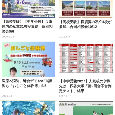
【高校受験】【中学受験】兵庫
【高校受験】横須賀の私立4校が
県内の私立31校が集結、個別相
参加…合同相談会10/12
談会9/6
2026.7.28
2026.8.5
医療✕消防、縫合デモやAED講
【中学受験2027】人気校の併願
習も「おしごと体験博」9/5
先は…四谷大塚「第2回合不合判
定テスト」結果
2026.8.6
2026.7.16