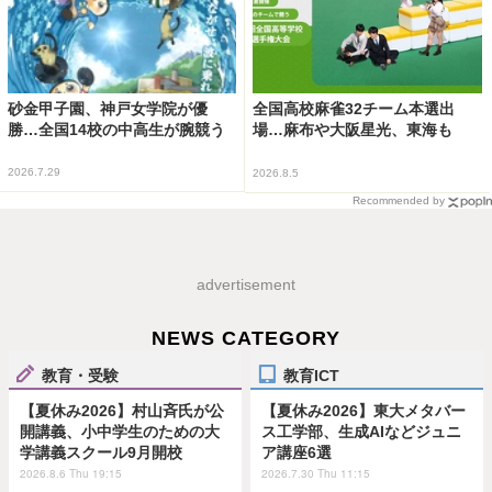
砂金甲子園、神戸女学院が優
全国高校麻雀32チーム本選出
勝…全国14校の中高生が腕競う
場…麻布や大阪星光、東海も
2026.7.29
2026.8.5
Recommended by
advertisement
NEWS CATEGORY
教育・受験
教育ICT
【夏休み2026】村山斉氏が公
【夏休み2026】東大メタバー
開講義、小中学生のための大
ス工学部、生成AIなどジュニ
学講義スクール9月開校
ア講座6選
2026.8.6 Thu 19:15
2026.7.30 Thu 11:15