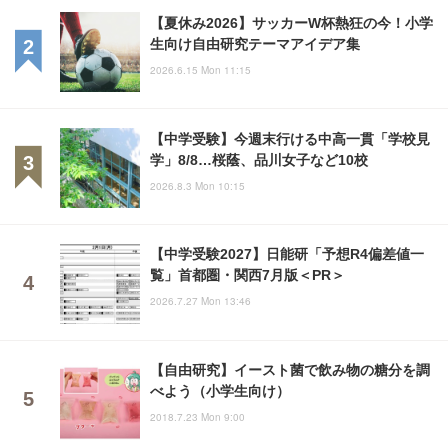
【夏休み2026】サッカーW杯熱狂の今！小学
生向け自由研究テーマアイデア集
2026.6.15 Mon 11:15
【中学受験】今週末行ける中高一貫「学校見
学」8/8…桜蔭、品川女子など10校
2026.8.3 Mon 10:15
【中学受験2027】日能研「予想R4偏差値一
覧」首都圏・関西7月版＜PR＞
2026.7.27 Mon 13:46
【自由研究】イースト菌で飲み物の糖分を調
べよう（小学生向け）
2018.7.23 Mon 9:00