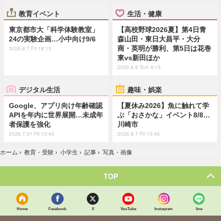
教育イベント
生活・健康
東京都市大「科学体験教室」
【高校野球2026夏】第4日青
24の実験企画…小中向け9/6
森山田・東日大昌平・大分
商・英明が勝利、第5日は花巻
2026.8.7 Fri 18:15
東vs新田ほか
2026.8.9 Sun 9:15
デジタル生活
趣味・娯楽
Google、アプリ向け年齢確認
【夏休み2026】魚に触れて学
APIを年内に世界展開…未成年
ぶ「おさかな」イベント8/8…
者保護を強化
川崎市
2026.7.31 Fri 13:45
2026.8.7 Fri 10:45
ホーム
›
教育・受験
›
小学生
›
記事
›
写真・画像
TOP
Home
Facebook
X
YouTube
Instagram
line