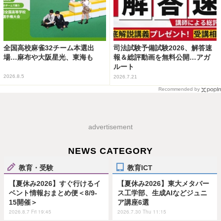
全国高校麻雀32チーム本選出
司法試験予備試験2026、解答速
場…麻布や大阪星光、東海も
報＆総評動画を無料公開…アガ
ルート
2026.8.5
2026.7.21
Recommended by
advertisement
NEWS CATEGORY
教育・受験
教育ICT
【夏休み2026】すぐ行けるイ
【夏休み2026】東大メタバー
ベント情報おまとめ便＜8/9-
ス工学部、生成AIなどジュニ
15開催＞
ア講座6選
2026.8.7 Fri 19:45
2026.7.30 Thu 11:15