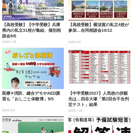
【高校受験】【中学受験】兵庫
【高校受験】横須賀の私立4校が
県内の私立31校が集結、個別相
参加…合同相談会10/12
談会9/6
2026.7.28
2026.8.5
医療✕消防、縫合デモやAED講
【中学受験2027】人気校の併願
習も「おしごと体験博」9/5
先は…四谷大塚「第2回合不合判
定テスト」結果
2026.8.6
2026.7.16