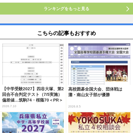
ランキングをもっと見る
こちらの記事もおすすめ
【中学受験2027】四谷大塚、第2
高校囲碁全国大会、団体戦は
回合不合判定テスト（7/5実施）
灘・南山女子部が優勝
偏差値…筑駒74・桜蔭70＜PR＞
2026.7.10
2026.8.5