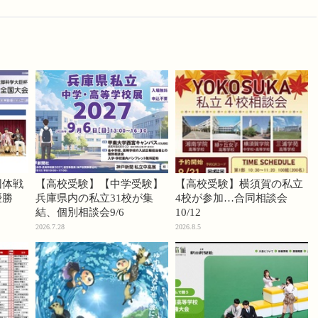
団体戦
【高校受験】【中学受験】
【高校受験】横須賀の私立
優勝
兵庫県内の私立31校が集
4校が参加…合同相談会
結、個別相談会9/6
10/12
2026.7.28
2026.8.5