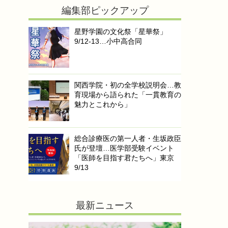
編集部ピックアップ
星野学園の文化祭「星華祭」
9/12-13…小中高合同
関西学院・初の全学校説明会…教
育現場から語られた「一貫教育の
魅力とこれから」
総合診療医の第一人者・生坂政臣
氏が登壇…医学部受験イベント
「医師を目指す君たちへ」東京
9/13
最新ニュース