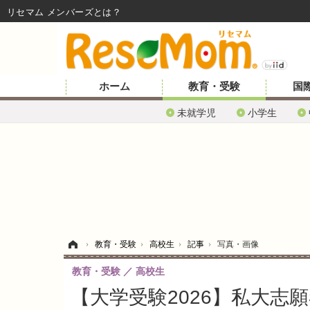
リセマム メンバーズ
ホーム
教育・受験
国
未就学児
小学生
ホーム
›
教育・受験
›
高校生
›
記事
›
写真・画像
教育・受験
高校生
【大学受験2026】私大志