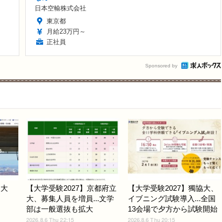
日本空輸株式会社
東京都
月給23万円～
正社員
Sponsored by
戸大
【大学受験2027】京都府立
【大学受験2027】獨協大、
大、募集人員を増員...文学
イブニング試験導入...全国
部は一般選抜も拡大
13会場で夕方から試験開始
2026.8.6 Thu 22:15
2026.8.6 Thu 20:15