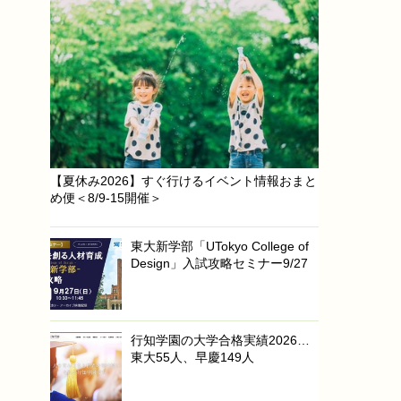
【夏休み2026】すぐ行けるイベント情報おまと
め便＜8/9-15開催＞
東大新学部「UTokyo College of
Design」入試攻略セミナー9/27
行知学園の大学合格実績2026…
東大55人、早慶149人