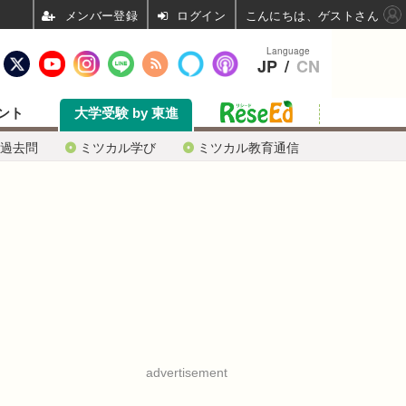
ログイン
こんにちは、ゲストさん
Language
JP
/
CN
ント
大学受験 by 東進
過去問
ミツカル学び
ミツカル教育通信
advertisement