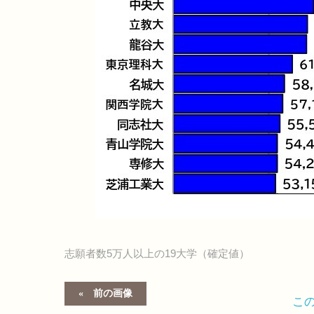
志願者数5万人以上の19大学（確定値）
前の画像
こ