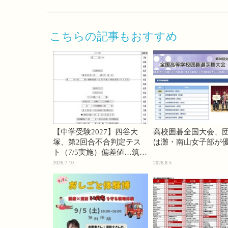
こちらの記事もおすすめ
【中学受験2027】四谷大
高校囲碁全国大会、
塚、第2回合不合判定テス
は灘・南山女子部が
ト（7/5実施）偏差値…筑駒
74・桜蔭70＜PR＞
2026.7.10
2026.8.5