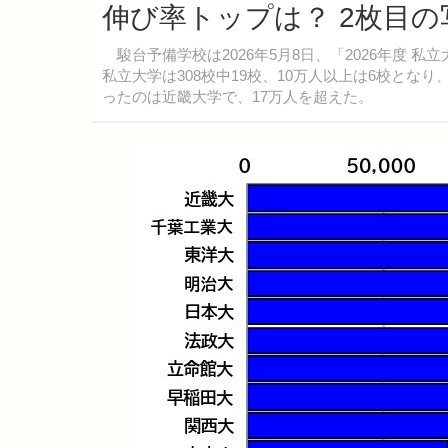
伸び率トップは？ 2枚目の
駿台予備学校は2026年5月8日、「2026年度 
私立大学は308校中19校、10万人以上は6校とな
ったのは近畿大学で、17万人を超えた。