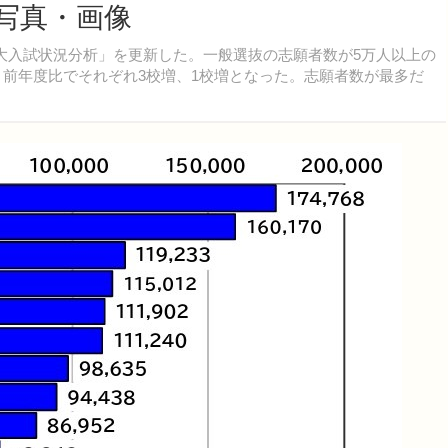
写真・画像
私立大入試状況分析」を更新した。一般選抜の志願者数が5万人以上の
り、前年度比でそれぞれ3校増、1校増となった。志願者数が最多だ