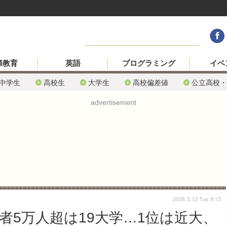
際教育
英語
プログラミング
イベ
中学生
高校生
大学生
高校偏差値
公立高校・
advertisement
2026.5.12 Tue 9:15
願者5万人超は19大学…1位は近大、