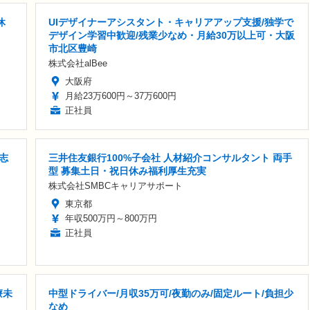
休
UIデザイナーアシスタント・キャリアアップ支援/独学で
デザイン学習中歓迎/残業少なめ・月給30万以上可・大阪
市北区豊崎
株式会社alBee
大阪府
月給23万600円～37万600円
正社員
志
三井住友銀行100%子会社 人材紹介コンサルタント 両手
型 募集土日・祝日休み福利厚生充実
株式会社SMBCキャリアサポート
東京都
年収500万円～800万円
正社員
療未
中型ドライバー/月収35万可/夜勤のみ/固定ルート/負担少
なめ