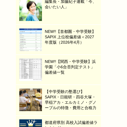
編集長・加藤紀子連載「今、
会いたい人」
NEW!!【首都圏・中学受験】
SAPIX 上位校偏差値＜2027
年度版（2026年4月）
NEW!!【関西・中学受験】浜
学園「小6合否判定テスト」
偏差値一覧
【中学受験の塾選び】
SAPIX・日能研・四谷大塚・
早稲アカ・エルカミノ・グノ
ーブルの特徴・費用と合格力
都道府県別 高校入試偏差値ラ