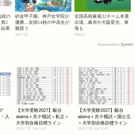
気校の
砂金甲子園、神戸女学院が
全国高校麻雀32チーム本選
第2
優勝…全国14校の中高生が
出場…麻布や大阪星光、東
」結果
腕競う
海も
2026.7.29
2026.8.5
Recommended by
グ
【大学受験2027】駿台
【大学受験2027】駿台
率・入
atama＋共テ模試＜私立＞
atama＋共テ模試＜国公立
大学別合格目標ライン
＞大学別合格目標ライン
2026.7.28 Tue 13:45
2026.7.28 Tue 12:45