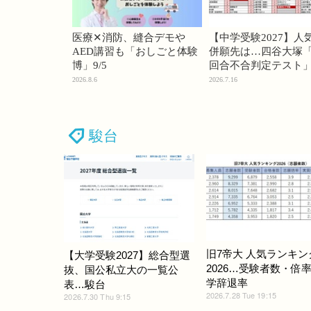
医療✕消防、縫合デモや
【中学受験2027】人
AED講習も「おしごと体験
併願先は…四谷大塚「
博」9/5
回合不合判定テスト
2026.8.6
2026.7.16
駿台
旧7帝大 人気ランキン
【大学受験2027】総合型選
2026…受験者数・倍
抜、国公私立大の一覧公
学辞退率
表…駿台
2026.7.28 Tue 19:15
2026.7.30 Thu 9:15