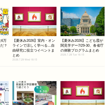
生6万
【夏休み2026】室内・オン
【夏休み2026】こども霞が
んだ？
ラインで涼しく学べる…自
関見学デー7/29-30、各省庁
由研究に役立つイベントま
の体験プログラムまとめ
2026.7.28 Tue 16:15
とめ
2026.7.29 Wed 18:15