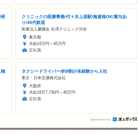
/研
クリニックの医療事務/代々木上原駅/無資格OK/賞与あ
り/40代歓迎
医療法人慶聰会 矢澤クリニック渋谷
東京都
月給24万円～45万円
正社員
人物
タクシードライバー/約9割が未経験から入社
東京・日本交通株式会社
大阪府
月給19万7,736円～40万円
正社員
Sponsored by