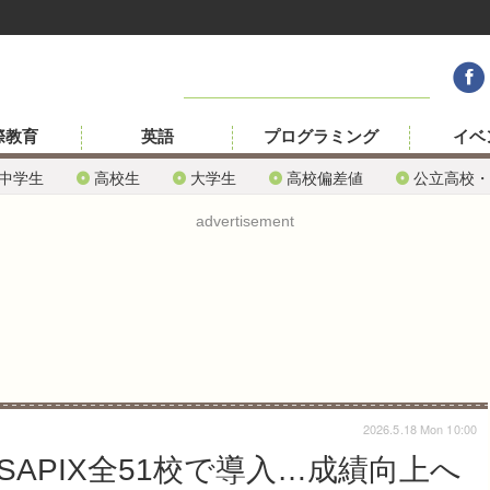
際教育
英語
プログラミング
イベ
中学生
高校生
大学生
高校偏差値
公立高校・
advertisement
2026.5.18 Mon 10:00
APIX全51校で導入…成績向上へ