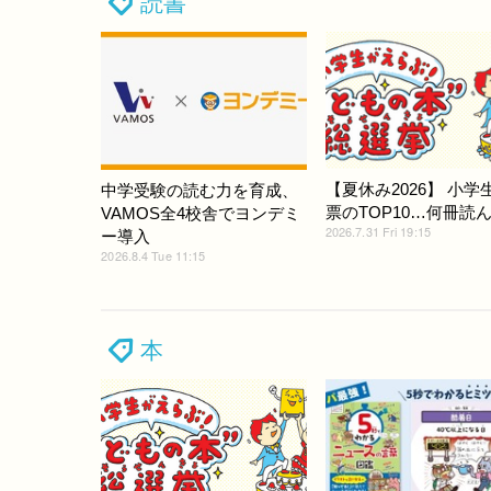
読書
【夏休み2026】 小学
中学受験の読む力を育成、
票のTOP10…何冊読
VAMOS全4校舎でヨンデミ
2026.7.31 Fri 19:15
ー導入
2026.8.4 Tue 11:15
本