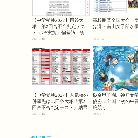
【中学受験2027】四谷大
高校囲碁全国大会、
塚、第2回合不合判定テス
は灘・南山女子部が
ト（7/5実施）偏差値…筑駒
74・桜蔭70＜PR＞
2026.7.10
2026.8.5
【中学受験2027】人気校の
砂金甲子園、神戸女
併願先は…四谷大塚「第2
優勝…全国14校の中
回合不合判定テスト」結果
腕競う
2026.7.16
2026.7.29