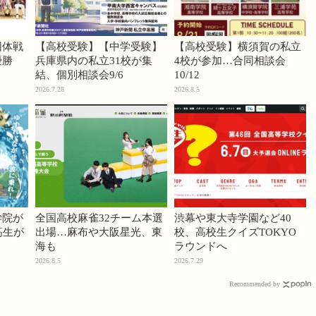
団体戦
【高校受験】【中学受験】
【高校受験】横須賀の私立
優勝
兵庫県内の私立31校が集
4校が参加…合同相談会
結、個別相談会9/6
10/12
2026.7.28
2026.8.5
学院が
全国高校麻雀32チーム本選
渋幕や東大寺学園など40
高生が
出場…麻布や大阪星光、東
校、高校生クイズTOKYO
海も
ラウンドへ
2026.8.5
2026.7.29
Recommended by