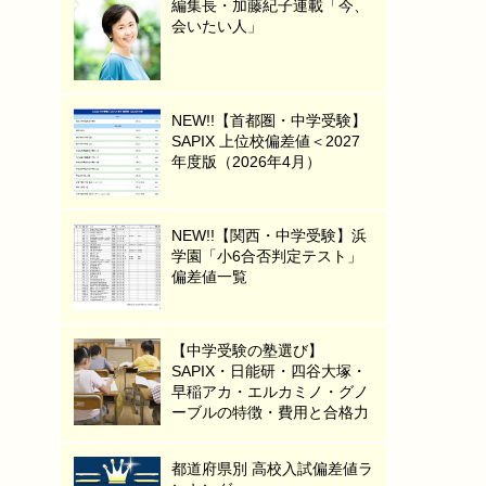
編集長・加藤紀子連載「今、
会いたい人」
NEW!!【首都圏・中学受験】
SAPIX 上位校偏差値＜2027
年度版（2026年4月）
NEW!!【関西・中学受験】浜
学園「小6合否判定テスト」
偏差値一覧
【中学受験の塾選び】
SAPIX・日能研・四谷大塚・
早稲アカ・エルカミノ・グノ
ーブルの特徴・費用と合格力
都道府県別 高校入試偏差値ラ