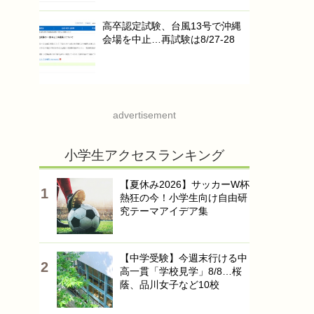
高卒認定試験、台風13号で沖縄
会場を中止…再試験は8/27-28
advertisement
小学生アクセスランキング
【夏休み2026】サッカーW杯
熱狂の今！小学生向け自由研
究テーマアイデア集
【中学受験】今週末行ける中
高一貫「学校見学」8/8…桜
蔭、品川女子など10校