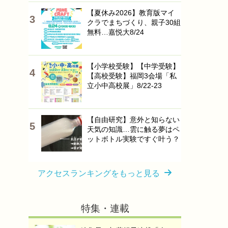
【夏休み2026】教育版マイ
クラでまちづくり、親子30組
無料…嘉悦大8/24
【小学校受験】【中学受験】
【高校受験】福岡3会場「私
立小中高校展」8/22-23
【自由研究】意外と知らない
天気の知識…雲に触る夢はペ
ットボトル実験ですぐ叶う？
アクセスランキングをもっと見る
特集・連載