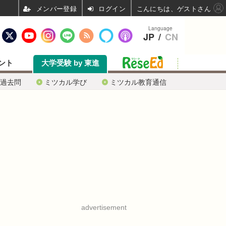
ログイン
こんにちは、ゲストさん
Language
JP
/
CN
ント
大学受験 by 東進
過去問
ミツカル学び
ミツカル教育通信
advertisement