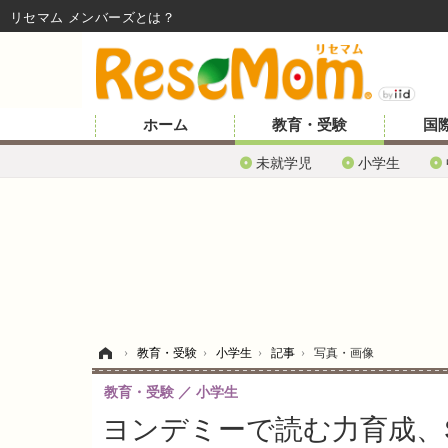
リセマム メンバーズ
ホーム
教育・受験
国
未就学児
小学生
ホーム
›
教育・受験
›
小学生
›
記事
›
写真・画像
教育・受験
小学生
ヨンデミーで読む力育成、S