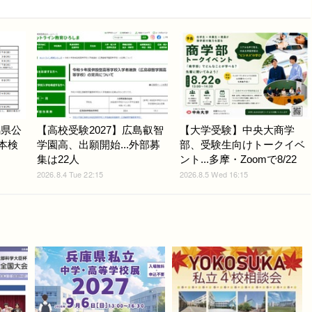
馬県公
【高校受験2027】広島叡智
【大学受験】中央大商学
.本検
学園高、出願開始...外部募
部、受験生向けトークイベ
集は22人
ント...多摩・Zoomで8/22
2026.8.4 Tue 22:15
2026.8.5 Wed 16:15