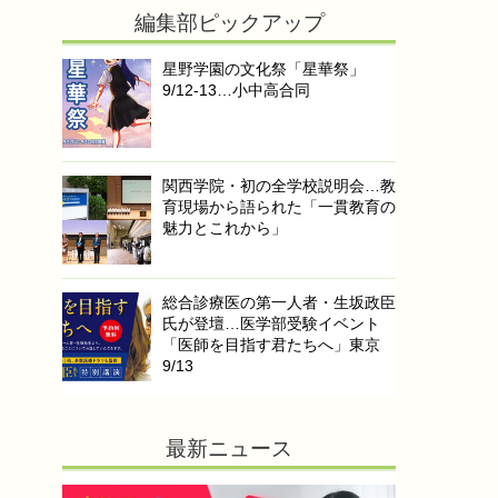
編集部ピックアップ
星野学園の文化祭「星華祭」
9/12-13…小中高合同
関西学院・初の全学校説明会…教
育現場から語られた「一貫教育の
魅力とこれから」
総合診療医の第一人者・生坂政臣
氏が登壇…医学部受験イベント
「医師を目指す君たちへ」東京
9/13
最新ニュース