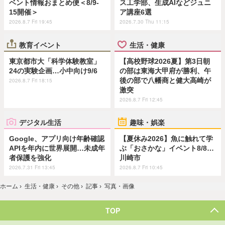
ベント情報おまとめ便＜8/9-
ス工学部、生成AIなどジュニ
15開催＞
ア講座6選
2026.8.7 Fri 19:45
2026.7.30 Thu 11:15
教育イベント
生活・健康
東京都市大「科学体験教室」
【高校野球2026夏】第3日朝
24の実験企画…小中向け9/6
の部は東海大甲府が勝利、午
後の部で八幡商と健大高崎が
2026.8.7 Fri 18:15
激突
2026.8.7 Fri 12:45
デジタル生活
趣味・娯楽
Google、アプリ向け年齢確認
【夏休み2026】魚に触れて学
APIを年内に世界展開…未成年
ぶ「おさかな」イベント8/8…
者保護を強化
川崎市
2026.7.31 Fri 13:45
2026.8.7 Fri 10:45
ホーム
›
生活・健康
›
その他
›
記事
›
写真・画像
TOP