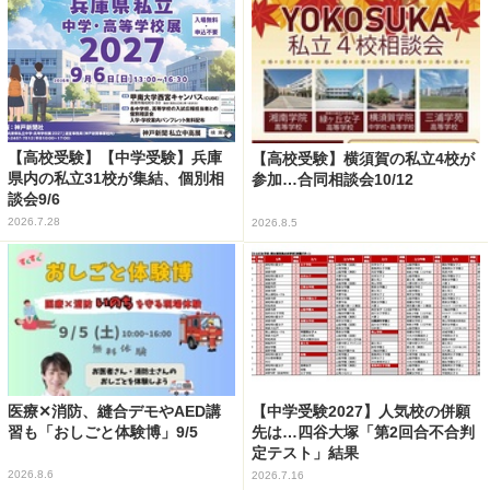
【高校受験】【中学受験】兵庫
【高校受験】横須賀の私立4校が
県内の私立31校が集結、個別相
参加…合同相談会10/12
談会9/6
2026.7.28
2026.8.5
医療✕消防、縫合デモやAED講
【中学受験2027】人気校の併願
習も「おしごと体験博」9/5
先は…四谷大塚「第2回合不合判
定テスト」結果
2026.8.6
2026.7.16