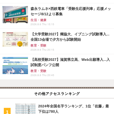
森永ラムネ×西鉄電車「受験生応援列車」応援メッ
セージ8/12より募集
生活・健康
2026.8.6 Thu 15:15
【大学受験2027】獨協大、イブニング試験導入...
全国13会場で夕方から試験開始
教育・受験
2026.8.6 Thu 20:15
【高校受験2027】滋賀県立高、Web出願導入...入
試制度パンフ公開
教育・受験
2026.8.6 Thu 20:45
その他アクセスランキング
2024年全国名字ランキング、1位「佐藤」最
下位は780人