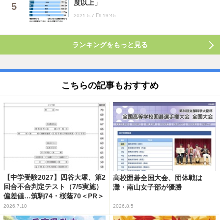
度以上」
2021.5.7 Fri 19:45
ランキングをもっと見る
こちらの記事もおすすめ
【中学受験2027】四谷大塚、第2
高校囲碁全国大会、団体戦は
回合不合判定テスト（7/5実施）
灘・南山女子部が優勝
偏差値…筑駒74・桜蔭70＜PR＞
2026.7.10
2026.8.5