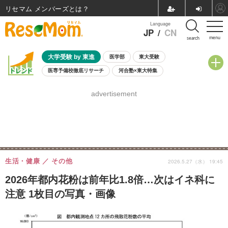
リセマム メンバーズ
Language
JP
/
CN
menu
search
大学受験 by 東進
医学部
東大受験
医専予備校徹底リサーチ
河合塾×東大特集
親子で考える大学選び
高校受験
中学受験
小学校受験
advertisement
共通テスト
夏休み
8月開催学校説明会・相談会
8月開催イベント・WS
全国公立高校 過去問
人気記事
自由研究教材（小学生向け）
自由研究教材（中学生向け）
ランキング
生活・健康
その他
2026.5.27（水） 19:45
2026年都内花粉は前年比1.8倍…次はイネ科に
注意 1枚目の写真・画像