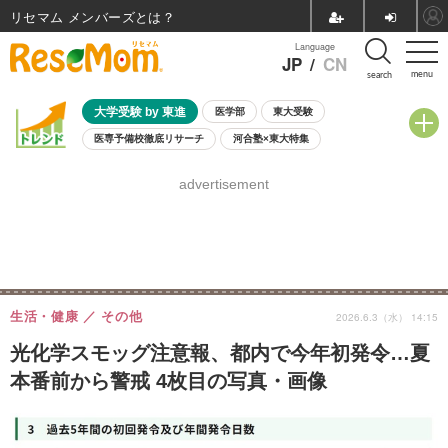
リセマム メンバーズ
Language
JP
/
CN
menu
search
大学受験 by 東進
医学部
東大受験
医専予備校徹底リサーチ
河合塾×東大特集
親子で考える大学選び
高校受験
中学受験
小学校受験
advertisement
共通テスト
夏休み
8月開催学校説明会・相談会
8月開催イベント・WS
全国公立高校 過去問
人気記事
自由研究教材（小学生向け）
自由研究教材（中学生向け）
ランキング
生活・健康
その他
2026.6.3（水） 14:15
光化学スモッグ注意報、都内で今年初発令…夏
本番前から警戒 4枚目の写真・画像