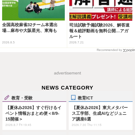
全国高校麻雀32チーム本選出
司法試験予備試験2026、解答速
場…麻布や大阪星光、東海も
報＆総評動画を無料公開…アガ
ルート
2026.8.5
2026.7.21
Recommended by
advertisement
NEWS CATEGORY
教育・受験
教育ICT
【夏休み2026】すぐ行けるイ
【夏休み2026】東大メタバー
ベント情報おまとめ便＜8/9-
ス工学部、生成AIなどジュニ
15開催＞
ア講座6選
2026.8.7 Fri 19:45
2026.7.30 Thu 11:15