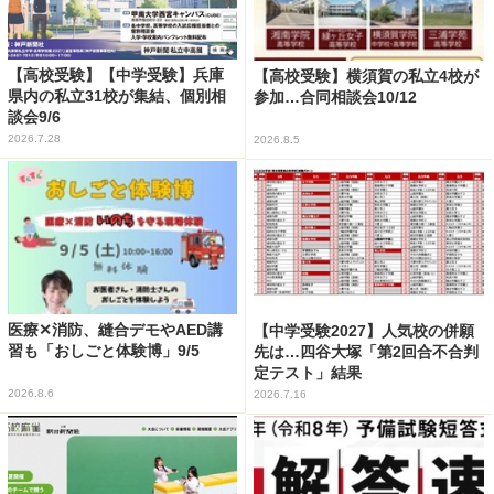
【高校受験】【中学受験】兵庫
【高校受験】横須賀の私立4校が
県内の私立31校が集結、個別相
参加…合同相談会10/12
談会9/6
2026.7.28
2026.8.5
医療✕消防、縫合デモやAED講
【中学受験2027】人気校の併願
習も「おしごと体験博」9/5
先は…四谷大塚「第2回合不合判
定テスト」結果
2026.8.6
2026.7.16