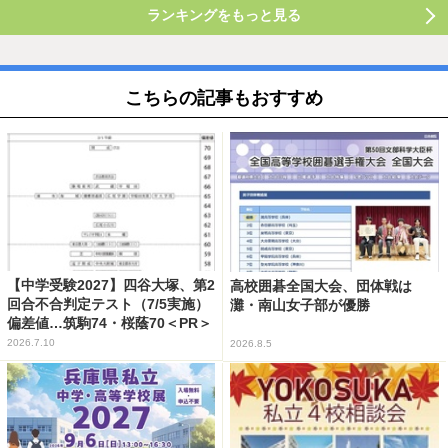
ランキングをもっと見る
こちらの記事もおすすめ
【中学受験2027】四谷大塚、第2
高校囲碁全国大会、団体戦は
回合不合判定テスト（7/5実施）
灘・南山女子部が優勝
偏差値…筑駒74・桜蔭70＜PR＞
2026.7.10
2026.8.5