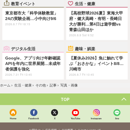
教育イベント
生活・健康
東京都市大「科学体験教室」
【高校野球2026夏】東海大甲
24の実験企画…小中向け9/6
府・健大高崎・有明・長崎日
大が勝利…第4日は遊学館vs
2026.8.7 Fri 18:15
青森山田ほか
2026.8.8 Sat 9:52
デジタル生活
趣味・娯楽
Google、アプリ向け年齢確認
【夏休み2026】魚に触れて学
APIを年内に世界展開…未成年
ぶ「おさかな」イベント8/8…
者保護を強化
川崎市
2026.7.31 Fri 13:45
2026.8.7 Fri 10:45
ホーム
›
生活・健康
›
その他
›
記事
›
写真・画像
TOP
Home
Facebook
X
YouTube
Instagram
line