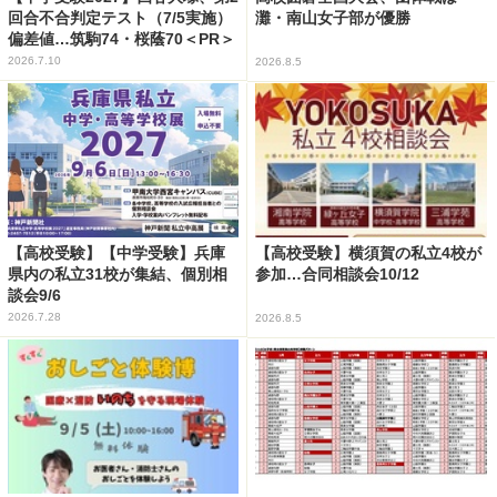
回合不合判定テスト（7/5実施）
灘・南山女子部が優勝
偏差値…筑駒74・桜蔭70＜PR＞
2026.7.10
2026.8.5
【高校受験】【中学受験】兵庫
【高校受験】横須賀の私立4校が
県内の私立31校が集結、個別相
参加…合同相談会10/12
談会9/6
2026.7.28
2026.8.5