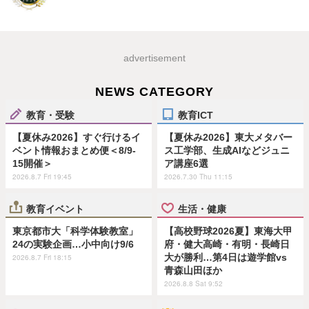
advertisement
NEWS CATEGORY
教育・受験
教育ICT
【夏休み2026】すぐ行けるイ
【夏休み2026】東大メタバー
ベント情報おまとめ便＜8/9-
ス工学部、生成AIなどジュニ
15開催＞
ア講座6選
2026.8.7 Fri 19:45
2026.7.30 Thu 11:15
教育イベント
生活・健康
東京都市大「科学体験教室」
【高校野球2026夏】東海大甲
24の実験企画…小中向け9/6
府・健大高崎・有明・長崎日
大が勝利…第4日は遊学館vs
2026.8.7 Fri 18:15
青森山田ほか
2026.8.8 Sat 9:52