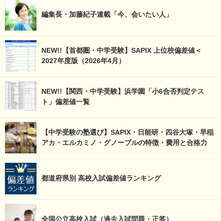
編集長・加藤紀子連載「今、会いたい人」
NEW!!【首都圏・中学受験】SAPIX 上位校偏差値＜
2027年度版（2026年4月）
NEW!!【関西・中学受験】浜学園「小6合否判定テス
ト」偏差値一覧
【中学受験の塾選び】SAPIX・日能研・四谷大塚・早稲
アカ・エルカミノ・グノーブルの特徴・費用と合格力
都道府県別 高校入試偏差値ランキング
全国公立高校入試（過去入試問題・正答）