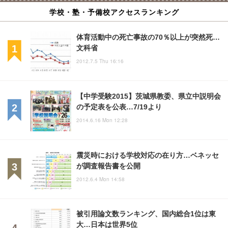
学校・塾・予備校アクセスランキング
体育活動中の死亡事故の70％以上が突然死…
文科省
2012.7.5 Thu 16:16
【中学受験2015】茨城県教委、県立中説明会
の予定表を公表…7/19より
2014.6.16 Mon 12:28
震災時における学校対応の在り方…ベネッセ
が調査報告書を公開
2012.6.4 Mon 14:58
被引用論文数ランキング、国内総合1位は東
大…日本は世界5位