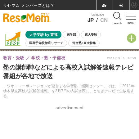
リセマム メンバーズ
Language
JP
/
CN
menu
search
大学受験 by 東進
医学部
東大受験
医専予備校徹底リサーチ
河合塾×東大特集
親子で考える大学選び
高校受験
中学受験
小学校受験
教育・受験
学校・塾・予備校
2011.3.3 Thu 13:58
共通テスト
夏休み
8月開催学校説明会・相談会
塾の講師陣などによる高校入試解答速報テレビ
8月開催イベント・WS
全国公立高校 過去問
人気記事
番組が各地で放送
自由研究教材（小学生向け）
自由研究教材（中学生向け）
ランキング
ワオ・コーポレーションが運営する学習塾「能開センター」では、「2011年
栃木県立高校入試解答速報」を3月7日の入試当夜に、とちぎテレビで生放送す
る。
advertisement