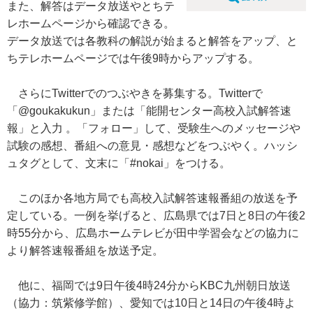
また、解答はデータ放送やとちテ
レホームページから確認できる。
データ放送では各教科の解説が始まると解答をアップ、と
ちテレホームページでは午後9時からアップする。
さらにTwitterでのつぶやきを募集する。Twitterで
「@goukakukun」または「能開センター高校入試解答速
報」と入力 。「フォロー」して、受験生へのメッセージや
試験の感想、番組への意見・感想などをつぶやく。ハッシ
ュタグとして、文末に「#nokai」をつける。
このほか各地方局でも高校入試解答速報番組の放送を予
定している。一例を挙げると、広島県では7日と8日の午後2
時55分から、広島ホームテレビが田中学習会などの協力に
より解答速報番組を放送予定。
他に、福岡では9日午後4時24分からKBC九州朝日放送
（協力：筑紫修学館）、愛知では10日と14日の午後4時よ