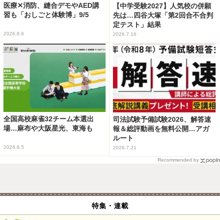
医療✕消防、縫合デモやAED講
【中学受験2027】人気校の併願
習も「おしごと体験博」9/5
先は…四谷大塚「第2回合不合判
定テスト」結果
2026.8.6
2026.7.16
全国高校麻雀32チーム本選出
司法試験予備試験2026、解答速
場…麻布や大阪星光、東海も
報＆総評動画を無料公開…アガ
ルート
2026.8.5
2026.7.21
Recommended by
特集・連載