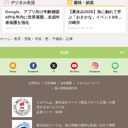
デジタル生活
趣味・娯楽
Google、アプリ向け年齢確認
【夏休み2026】魚に触れて学
APIを年内に世界展開…未成年
ぶ「おさかな」イベント8/8…
者保護を強化
川崎市
2026.7.31 Fri 13:45
2026.8.7 Fri 10:45
ホーム
›
教育・受験
›
学校・塾・予備校
›
記事
TOP
Home
Facebook
X
YouTube
Instagram
line
お問合せ
広告掲載
会社概要
リセマムについて
個人情報保護方針
リセマムは、株式会社イード（東証グロース上場）の運
営するサービスです。
証券コード：6038
株式会社イードは、個人情報の適切な取扱いを行う事業