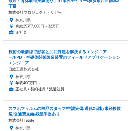
歓迎・育休取得実績あり」/IT業界デビュー/横浜市西区南幸2
丁目
株式会社プロジェクトトリガー
神奈川県
月給25万7,000円～32万円
正社員
技術の最前線で顧客と共に課題を解決するエンジニア
へ/FPD・半導体関係製造装置のフィールドアプリケーション
エンジニア
日総工産株式会社
神奈川県
年収400万円～
正社員 / 契約社員 / 派遣社員
スマホフィルムの検品スタッフ/空調完備/週休2日制/未経験歓
迎/交通費支給/残業手当あり
株式会社Tetote
神奈川県