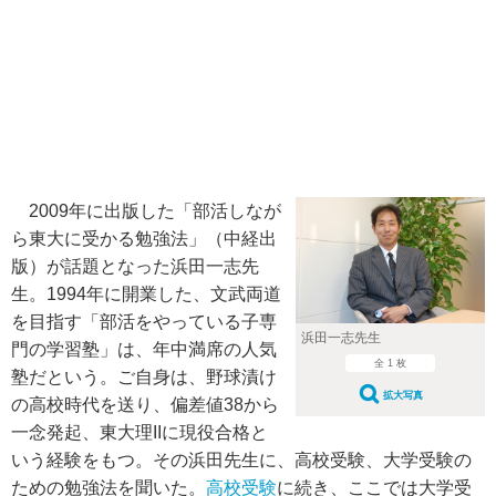
2009年に出版した「部活しなが
ら東大に受かる勉強法」（中経出
版）が話題となった浜田一志先
生。1994年に開業した、文武両道
を目指す「部活をやっている子専
浜田一志先生
門の学習塾」は、年中満席の人気
全 1 枚
塾だという。ご自身は、野球漬け
拡大写真
の高校時代を送り、偏差値38から
一念発起、東大理IIに現役合格と
いう経験をもつ。その浜田先生に、高校受験、大学受験の
ための勉強法を聞いた。
高校受験
に続き、ここでは大学受