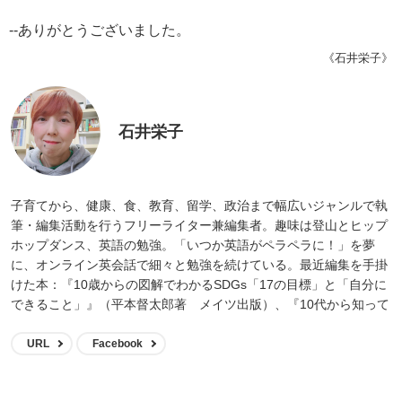
--ありがとうございました。
《石井栄子》
石井栄子
子育てから、健康、食、教育、留学、政治まで幅広いジャンルで執
筆・編集活動を行うフリーライター兼編集者。趣味は登山とヒップ
ホップダンス、英語の勉強。「いつか英語がペラペラに！」を夢
に、オンライン英会話で細々と勉強を続けている。最近編集を手掛
けた本：『10歳からの図解でわかるSDGs「17の目標」と「自分に
できること」』（平本督太郎著 メイツ出版）、『10代から知って
おきたいメンタルケア しんどい時の自分の守り方』（増田史著 ナ
ツメ社）『13歳からの著作権 正しく使う・作る・発信するための
URL
Facebook
「権利」とのつきあい方がわかる本』（久保田裕監修 メイツ出
版）ほか多数