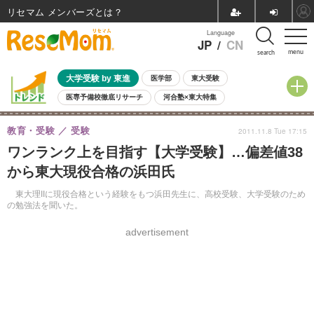
リセマム メンバーズ
Language
JP
/
CN
menu
search
大学受験 by 東進
医学部
東大受験
医専予備校徹底リサーチ
河合塾×東大特集
親子で考える大学選び
高校受験
中学受験
小学校受験
教育・受験
受験
2011.11.8 Tue 17:15
共通テスト
夏休み
8月開催学校説明会・相談会
ワンランク上を目指す【大学受験】…偏差値38
8月開催イベント・WS
全国公立高校 過去問
人気記事
から東大現役合格の浜田氏
自由研究教材（小学生向け）
自由研究教材（中学生向け）
ランキング
東大理IIに現役合格という経験をもつ浜田先生に、高校受験、大学受験のため
の勉強法を聞いた。
advertisement