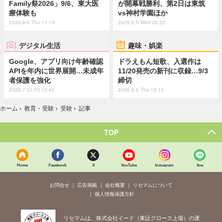
Family祭2026」9/6、東大医
が開幕戦勝利、第2日は東筑
療体験も
vs神村学園ほか
2026.8.6 Thu 11:15
2026.8.5 Wed 20:32
デジタル生活
趣味・娯楽
Google、アプリ向け年齢確認
ドラえもん短歌、入選作は
APIを年内に世界展開…未成年
11/20発売の新刊に収録…9/3
者保護を強化
締切
2026.7.31 Fri 13:45
2026.8.6 Thu 15:15
ホーム
›
教育・受験
›
受験
›
記事
TOP
Home
Facebook
X
YouTube
Instagram
line
お問合せ
広告掲載
会社概要
リセマムについて
個人情報保護方針
リセマムは、株式会社イード（東証グロース上場）の運