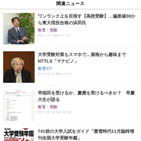
関連ニュース
ワンランク上を目指す【高校受験】…偏差値38か
ら東大現役合格の浜田氏
教育・受験
2011.11.7 Mon 17:15
大学受験対策もスマホで…資格から趣味まで
NTTLS「マナビノ」
教育ICT
2011.10.31 Mon 19:14
早稲田を受けるか、慶應を受けるべきか？ 早慶
大生が語る
教育・受験
2011.10.18 Tue 13:23
741校の大学入試をガイド「螢雪時代11月臨時増
刊全国大学受験年鑑」