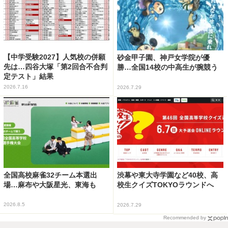
【中学受験2027】人気校の併願
砂金甲子園、神戸女学院が優
先は…四谷大塚「第2回合不合判
勝…全国14校の中高生が腕競う
定テスト」結果
2026.7.16
2026.7.29
全国高校麻雀32チーム本選出
渋幕や東大寺学園など40校、高
場…麻布や大阪星光、東海も
校生クイズTOKYOラウンドへ
2026.8.5
2026.7.29
Recommended by