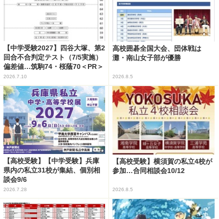
【中学受験2027】四谷大塚、第2
高校囲碁全国大会、団体戦は
回合不合判定テスト（7/5実施）
灘・南山女子部が優勝
偏差値…筑駒74・桜蔭70＜PR＞
2026.7.10
2026.8.5
【高校受験】【中学受験】兵庫
【高校受験】横須賀の私立4校が
県内の私立31校が集結、個別相
参加…合同相談会10/12
談会9/6
2026.7.28
2026.8.5