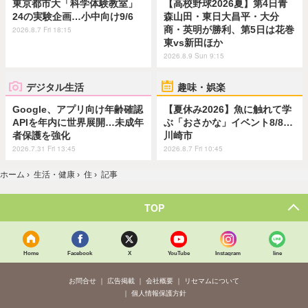
東京都市大「科学体験教室」
【高校野球2026夏】第4日青
24の実験企画…小中向け9/6
森山田・東日大昌平・大分
商・英明が勝利、第5日は花巻
2026.8.7 Fri 18:15
東vs新田ほか
2026.8.9 Sun 9:15
デジタル生活
趣味・娯楽
Google、アプリ向け年齢確認
【夏休み2026】魚に触れて学
APIを年内に世界展開…未成年
ぶ「おさかな」イベント8/8…
者保護を強化
川崎市
2026.7.31 Fri 13:45
2026.8.7 Fri 10:45
ホーム
›
生活・健康
›
住
›
記事
TOP
Home
Facebook
X
YouTube
Instagram
line
お問合せ
広告掲載
会社概要
リセマムについて
個人情報保護方針