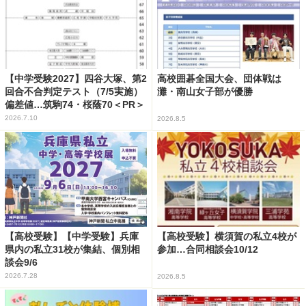
【中学受験2027】四谷大塚、第2
高校囲碁全国大会、団体戦は
回合不合判定テスト（7/5実施）
灘・南山女子部が優勝
偏差値…筑駒74・桜蔭70＜PR＞
2026.7.10
2026.8.5
【高校受験】【中学受験】兵庫
【高校受験】横須賀の私立4校が
県内の私立31校が集結、個別相
参加…合同相談会10/12
談会9/6
2026.7.28
2026.8.5