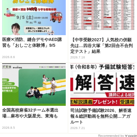
医療✕消防、縫合デモやAED講
【中学受験2027】人気校の併願
習も「おしごと体験博」9/5
先は…四谷大塚「第2回合不合判
定テスト」結果
2026.8.6
2026.7.16
全国高校麻雀32チーム本選出
司法試験予備試験2026、解答速
場…麻布や大阪星光、東海も
報＆総評動画を無料公開…アガ
ルート
2026.8.5
2026.7.21
Recommended by