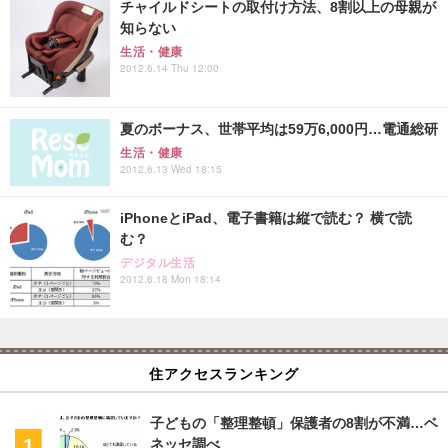
チャイルドシートの取付け方法、8割以上の母親が
知らない
生活・健康
2012.6.14 Thu 12:00
夏のボーナス、世帯平均は59万6,000円…電通総研
生活・健康
2012.6.13 Wed 18:15
iPhoneとiPad、電子書籍は縦で読む？ 横で読
む？
デジタル生活
2012.6.18 Mon 18:14
住アクセスランキング
子どもの「整理整頓」保護者の8割が不満…ベ
ネッセ調べ