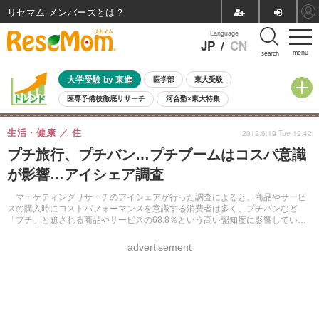
リセマム メンバーズ
Language
JP
/
CN
menu
search
大学受験 by 東進
医学部
東大受験
医専予備校徹底リサーチ
河合塾×東大特集
親子で考える大学選び
高校受験
中学受験
小学校受験
生活・健康
住
2012.6.19 Tue 12:42
共通テスト
夏休み
8月開催学校説明会・相談会
プチ旅行、プチバン…プチブームはコスパ意識
8月開催イベント・WS
全国公立高校 過去問
人気記事
が影響…アイシェア調査
自由研究教材（小学生向け）
自由研究教材（中学生向け）
ランキング
マーケティングリサーチのアイシェアが行った調査によると、商品やサービ
スの購入時にコストパフォーマンスを意識する消費者は多く、プチバンなど
「プチ」と題される商品やサービスの68.8％という高い認知度に影響している
という。
advertisement