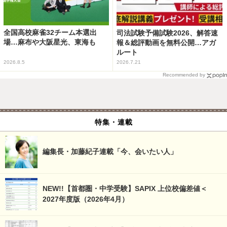
全国高校麻雀32チーム本選出
司法試験予備試験2026、解答速
場…麻布や大阪星光、東海も
報＆総評動画を無料公開…アガ
ルート
2026.8.5
2026.7.21
Recommended by
特集・連載
編集長・加藤紀子連載「今、会いたい人」
NEW!!【首都圏・中学受験】SAPIX 上位校偏差値＜
2027年度版（2026年4月）