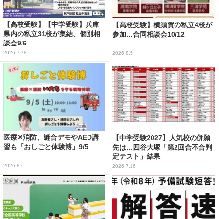
【高校受験】【中学受験】兵庫
【高校受験】横須賀の私立4校が
県内の私立31校が集結、個別相
参加…合同相談会10/12
談会9/6
2026.7.28
2026.8.5
医療✕消防、縫合デモやAED講
【中学受験2027】人気校の併願
習も「おしごと体験博」9/5
先は…四谷大塚「第2回合不合判
定テスト」結果
2026.8.6
2026.7.16