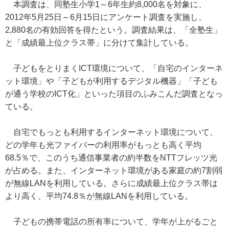
本調査は、同塾生小学1～6年生約8,000名を対象に、
2012年5月25日～6月15日にアンケート調査を実施し、
2,880名の有効回答を得たという。調査結果は、「全塾生」
と「成績最上位クラス帯」に分けて集計している。
子どもをとりまくICT環境について、「自宅のインターネ
ット環境」や「子どもが利用するデジタル機器」「子ども
が通う学校のICT化」といった項目のふみこんだ調査となっ
ている。
自宅でもっとも利用するインターネット環境について、
どの学年も光ファイバーの利用率がもっとも高く平均
68.5％で、このうち通信事業者の約半数をNTTフレッツ光
が占める。また、インターネット環境がある家庭の約7割弱
が無線LANを利用している。さらに成績最上位クラス帯は
より高く、平均74.8％が無線LANを利用している。
子どもの携帯電話の所有率について、学年が上がるごと