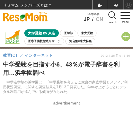
リセマム メンバーズ
Language
JP
/
CN
menu
search
大学受験 by 東進
医学部
東大受験
医専予備校徹底リサーチ
河合塾×東大特集
親子で考える大学選び
高校受験
中学受験
小学校受験
教育ICT
インターネット
2012.7.26 Thu 15:36
共通テスト
夏休み
8月開催学校説明会・相談会
中学受験を目指す小6、43％が電子辞書を利
8月開催イベント・WS
全国公立高校 過去問
人気記事
用…浜学園調べ
自由研究教材（小学生向け）
自由研究教材（中学生向け）
ランキング
中学進学塾の浜学園は、「中学受験を考えるご家庭の家庭学習とメディア利
用状況調査」に関する調査結果を7月13日発表した。学年が上がるごとにデジ
タル利活用が進んでいる傾向がみられた。
advertisement