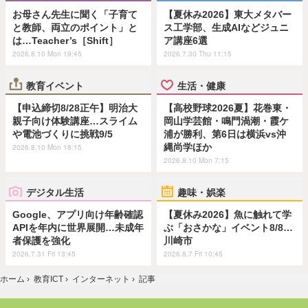
お母さん先生に聞く「子育て
【夏休み2026】東大メタバー
と教師、両立のポイント」と
ス工学部、生成AIなどジュニ
は…Teacher’s［Shift］
ア講座6選
2026.8.10 Mon 19:45
2026.7.30 Thu 11:15
教育イベント
生活・健康
【申込締切8/28正午】明治大
【高校野球2026夏】花巻東・
親子向け体験講座…スライム
岡山学芸館・鳴門渦潮・霞ケ
や電池づくりに挑戦9/5
浦が勝利、第6日は横浜vs沖
縄尚学ほか
2026.8.10 Mon 18:15
2026.8.10 Mon 7:15
デジタル生活
趣味・娯楽
Google、アプリ向け年齢確認
【夏休み2026】魚に触れて学
APIを年内に世界展開…未成年
ぶ「おさかな」イベント8/8…
者保護を強化
川崎市
2026.7.31 Fri 13:45
2026.8.7 Fri 10:45
ホーム
›
教育ICT
›
インターネット
›
記事