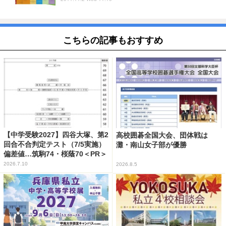
こちらの記事もおすすめ
【中学受験2027】四谷大塚、第2
高校囲碁全国大会、団体戦は
回合不合判定テスト（7/5実施）
灘・南山女子部が優勝
偏差値…筑駒74・桜蔭70＜PR＞
2026.7.10
2026.8.5