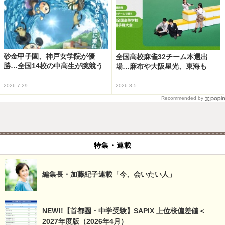
砂金甲子園、神戸女学院が優
全国高校麻雀32チーム本選出
勝…全国14校の中高生が腕競う
場…麻布や大阪星光、東海も
2026.7.29
2026.8.5
Recommended by
特集・連載
編集長・加藤紀子連載「今、会いたい人」
NEW!!【首都圏・中学受験】SAPIX 上位校偏差値＜
2027年度版（2026年4月）