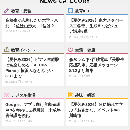
NEWS CATEGORY
教育・受験
教育ICT
高校生が志願したい大学・東
【夏休み2026】東大メタバー
北…2位は山形大、1位は？
ス工学部、生成AIなどジュニ
ア講座6選
2026.8.7 Fri 10:15
2026.7.30 Thu 11:15
教育イベント
生活・健康
【夏休み2026】ピアノ未経験
森永ラムネ×西鉄電車「受験生
でも楽しめる「AI Duo
応援列車」応援メッセージ
Piano」横浜みなとみらい
8/12より募集
8/31まで
2026.8.7 Fri 9:15
2026.8.6 Thu 19:45
デジタル生活
趣味・娯楽
Google、アプリ向け年齢確認
【夏休み2026】魚に触れて学
APIを年内に世界展開…未成年
ぶ「おさかな」イベント8/8…
者保護を強化
川崎市
2026.7.31 Fri 13:45
2026.8.7 Fri 10:45