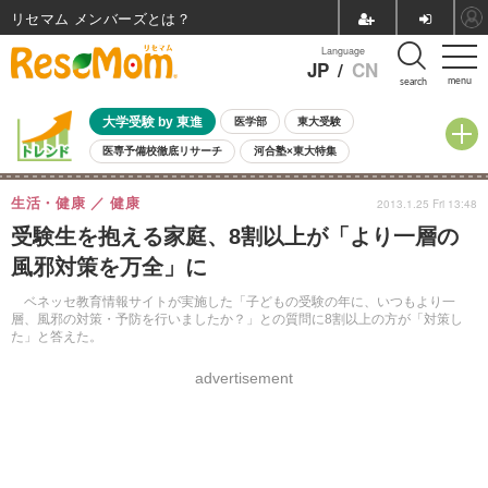
リセマム メンバーズ
Language
JP
/
CN
menu
search
大学受験 by 東進
医学部
東大受験
医専予備校徹底リサーチ
河合塾×東大特集
親子で考える大学選び
高校受験
中学受験
小学校受験
生活・健康
健康
2013.1.25 Fri 13:48
共通テスト
夏休み
8月開催学校説明会・相談会
受験生を抱える家庭、8割以上が「より一層の
8月開催イベント・WS
全国公立高校 過去問
人気記事
風邪対策を万全」に
自由研究教材（小学生向け）
自由研究教材（中学生向け）
ランキング
ベネッセ教育情報サイトが実施した「子どもの受験の年に、いつもより一
層、風邪の対策・予防を行いましたか？」との質問に8割以上の方が「対策し
た」と答えた。
advertisement