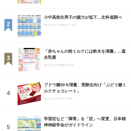
小中高校生男子の握力が低下…文科省調べ
2012.10.10 Wed 11:42
「赤ちゃんの粉ミルクには軟水を沸騰」…森
永乳業
2011.3.23 Wed 22:26
ブドウ糖50％増量、受験生向け「ぶどう糖ミ
ルクチョコレート」
2012.12.14 Fri 12:34
学習症など「障害」を「症」へ変更、日本精
神神経学会がガイドライン