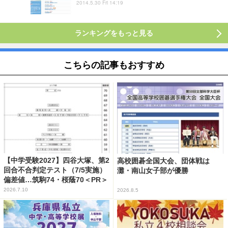
2014.5.30 Fri 14:19
ランキングをもっと見る
こちらの記事もおすすめ
【中学受験2027】四谷大塚、第2
高校囲碁全国大会、団体戦は
回合不合判定テスト（7/5実施）
灘・南山女子部が優勝
偏差値…筑駒74・桜蔭70＜PR＞
2026.7.10
2026.8.5