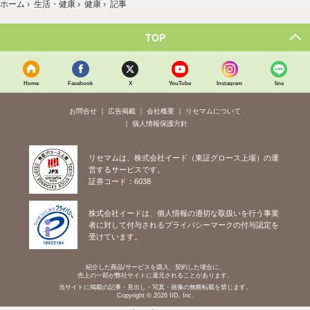
ホーム
›
生活・健康
›
健康
›
記事
TOP
Home
Facebook
X
YouTube
Instagram
line
お問合せ
広告掲載
会社概要
リセマムについて
個人情報保護方針
リセマムは、株式会社イード（東証グロース上場）の運
営するサービスです。
証券コード：6038
株式会社イードは、個人情報の適切な取扱いを行う事業
者に対して付与されるプライバシーマークの付与認定を
受けています。
紹介した商品/サービスを購入、契約した場合に、
売上の一部が弊社サイトに還元されることがあります。
当サイトに掲載の記事・見出し・写真・画像の無断転載を禁じます。
Copyright © 2026 IID, Inc.