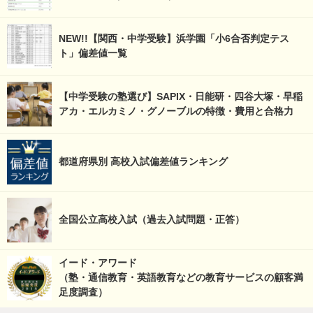
NEW!!【関西・中学受験】浜学園「小6合否判定テス
ト」偏差値一覧
【中学受験の塾選び】SAPIX・日能研・四谷大塚・早稲
アカ・エルカミノ・グノーブルの特徴・費用と合格力
都道府県別 高校入試偏差値ランキング
全国公立高校入試（過去入試問題・正答）
イード・アワード
（塾・通信教育・英語教育などの教育サービスの顧客満
足度調査）