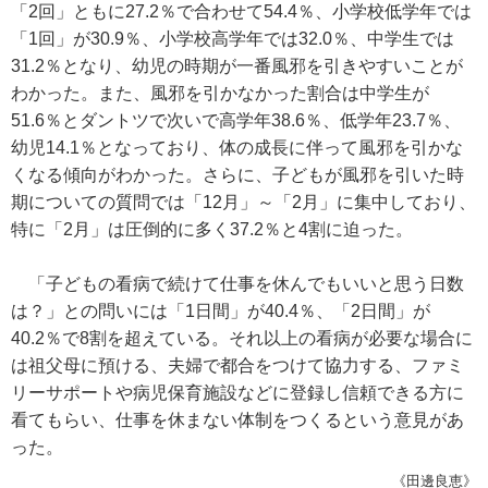
「2回」ともに27.2％で合わせて54.4％、小学校低学年では
「1回」が30.9％、小学校高学年では32.0％、中学生では
31.2％となり、幼児の時期が一番風邪を引きやすいことが
わかった。また、風邪を引かなかった割合は中学生が
51.6％とダントツで次いで高学年38.6％、低学年23.7％、
幼児14.1％となっており、体の成長に伴って風邪を引かな
くなる傾向がわかった。さらに、子どもが風邪を引いた時
期についての質問では「12月」～「2月」に集中しており、
特に「2月」は圧倒的に多く37.2％と4割に迫った。
「子どもの看病で続けて仕事を休んでもいいと思う日数
は？」との問いには「1日間」が40.4％、「2日間」が
40.2％で8割を超えている。それ以上の看病が必要な場合に
は祖父母に預ける、夫婦で都合をつけて協力する、ファミ
リーサポートや病児保育施設などに登録し信頼できる方に
看てもらい、仕事を休まない体制をつくるという意見があ
った。
《田邊良恵》