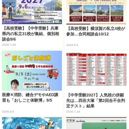
【高校受験】【中学受験】兵庫
【高校受験】横須賀の私立4校が
県内の私立31校が集結、個別相
参加…合同相談会10/12
談会9/6
2026.7.28
2026.8.5
医療✕消防、縫合デモやAED講
【中学受験2027】人気校の併願
習も「おしごと体験博」9/5
先は…四谷大塚「第2回合不合判
定テスト」結果
2026.8.6
2026.7.16