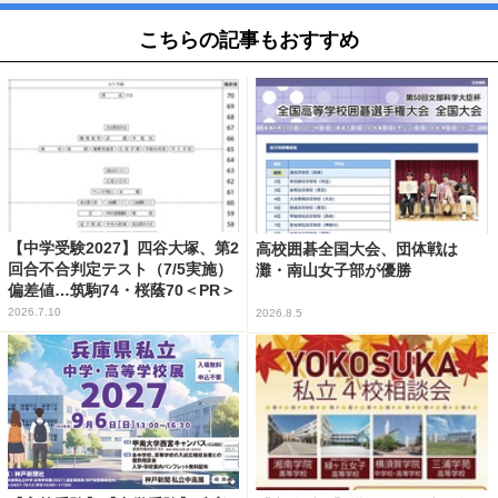
こちらの記事もおすすめ
【中学受験2027】四谷大塚、第2
高校囲碁全国大会、団体戦は
回合不合判定テスト（7/5実施）
灘・南山女子部が優勝
偏差値…筑駒74・桜蔭70＜PR＞
2026.7.10
2026.8.5