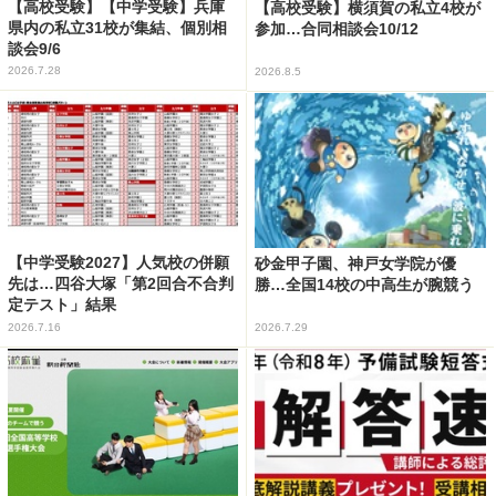
【高校受験】【中学受験】兵庫
【高校受験】横須賀の私立4校が
県内の私立31校が集結、個別相
参加…合同相談会10/12
談会9/6
2026.7.28
2026.8.5
【中学受験2027】人気校の併願
砂金甲子園、神戸女学院が優
先は…四谷大塚「第2回合不合判
勝…全国14校の中高生が腕競う
定テスト」結果
2026.7.16
2026.7.29