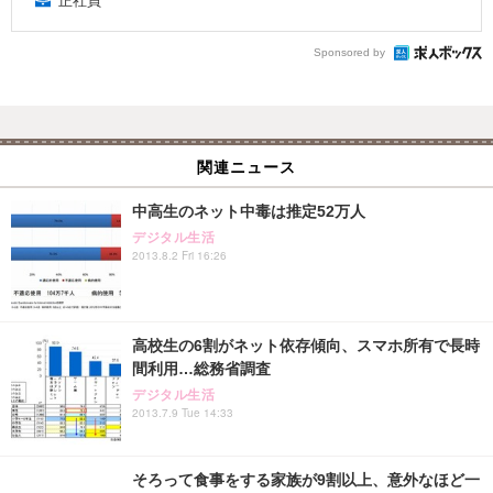
正社員
Sponsored by
関連ニュース
中高生のネット中毒は推定52万人
デジタル生活
2013.8.2 Fri 16:26
高校生の6割がネット依存傾向、スマホ所有で長時
間利用…総務省調査
デジタル生活
2013.7.9 Tue 14:33
そろって食事をする家族が9割以上、意外なほど一