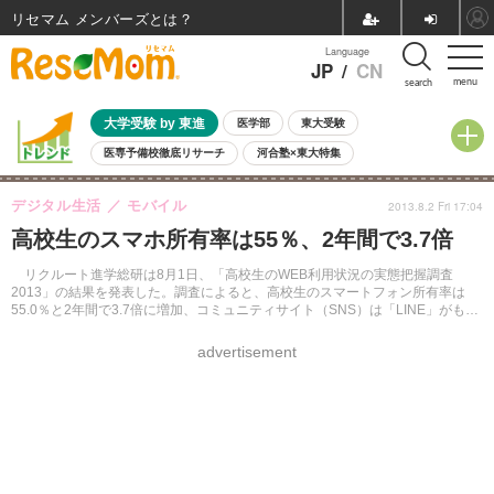
リセマム メンバーズ
Language
JP
/
CN
menu
search
大学受験 by 東進
医学部
東大受験
医専予備校徹底リサーチ
河合塾×東大特集
親子で考える大学選び
高校受験
中学受験
小学校受験
デジタル生活
モバイル
2013.8.2 Fri 17:04
共通テスト
夏休み
8月開催学校説明会・相談会
高校生のスマホ所有率は55％、2年間で3.7倍
8月開催イベント・WS
全国公立高校 過去問
人気記事
自由研究教材（小学生向け）
自由研究教材（中学生向け）
ランキング
リクルート進学総研は8月1日、「高校生のWEB利用状況の実態把握調査
2013」の結果を発表した。調査によると、高校生のスマートフォン所有率は
55.0％と2年間で3.7倍に増加、コミュニティサイト（SNS）は「LINE」がもっ
とも利用されているという。
advertisement