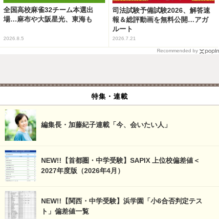
全国高校麻雀32チーム本選出
司法試験予備試験2026、解答速
場…麻布や大阪星光、東海も
報＆総評動画を無料公開…アガ
ルート
2026.8.5
2026.7.21
Recommended by
特集・連載
編集長・加藤紀子連載「今、会いたい人」
NEW!!【首都圏・中学受験】SAPIX 上位校偏差値＜
2027年度版（2026年4月）
NEW!!【関西・中学受験】浜学園「小6合否判定テス
ト」偏差値一覧