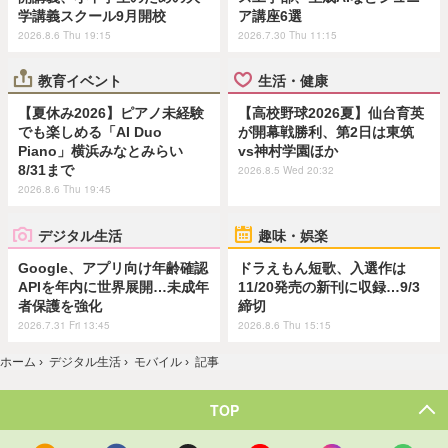
学講義スクール9月開校
ア講座6選
2026.8.6 Thu 19:15
2026.7.30 Thu 11:15
教育イベント
生活・健康
【夏休み2026】ピアノ未経験
【高校野球2026夏】仙台育英
でも楽しめる「AI Duo
が開幕戦勝利、第2日は東筑
Piano」横浜みなとみらい
vs神村学園ほか
8/31まで
2026.8.5 Wed 20:32
2026.8.6 Thu 19:45
デジタル生活
趣味・娯楽
Google、アプリ向け年齢確認
ドラえもん短歌、入選作は
APIを年内に世界展開…未成年
11/20発売の新刊に収録…9/3
者保護を強化
締切
2026.7.31 Fri 13:45
2026.8.6 Thu 15:15
ホーム
›
デジタル生活
›
モバイル
›
記事
TOP