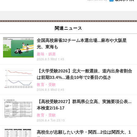
関連ニュース
全国高校麻雀32チーム本選出場...麻布や大阪星
光、東海も
趣味・娯楽
2026.8.5 Wed 1:45
【大学受験2026】北大一般選抜、道内出身者割合
は前期33.4%...過去10年で2番目の低さ
教育・受験
2026.8.5 Wed 0:45
【高校受験2027】群馬県公立高、実施要項公表...
本検査2/16-17
教育・受験
2026.8.4 Tue 23:15
高校生が志願したい大学・関西...2位は関西大、1