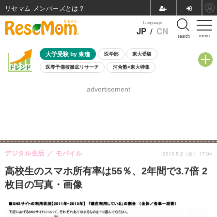
リセマム メンバーズ
Language
JP
/
CN
menu
search
大学受験 by 東進
医学部
東大受験
医専予備校徹底リサーチ
河合塾×東大特集
親子で考える大学選び
高校受験
中学受験
小学校受験
advertisement
共通テスト
夏休み
8月開催学校説明会・相談会
8月開催イベント・WS
全国公立高校 過去問
人気記事
自由研究教材（小学生向け）
自由研究教材（中学生向け）
ランキング
デジタル生活
モバイル
2013.8.2（金） 17:04
高校生のスマホ所有率は55％、2年間で3.7倍 2
枚目の写真・画像