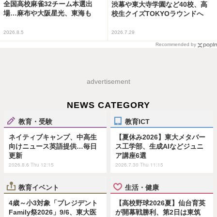
全国高校麻雀32チーム本選出
渋幕や東大寺学園など40校、高
場…麻布や大阪星光、東海も
校生クイズTOKYOラウンドへ
2026.8.5
2026.7.29
Recommended by
advertisement
NEWS CATEGORY
教育・受験
教育ICT
ネイティブキャンプ、中高生
【夏休み2026】東大メタバー
向けニュース英語提供…毎日
ス工学部、生成AIなどジュニ
更新
ア講座6選
2026.8.6 Thu 12:15
2026.7.30 Thu 11:15
教育イベント
生活・健康
4歳～小3対象「プレジデント
【高校野球2026夏】仙台育英
Family祭2026」9/6、東大医
が開幕戦勝利、第2日は東筑