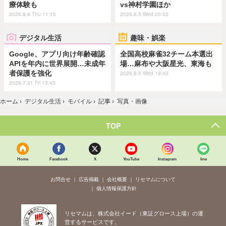
療体験も
vs神村学園ほか
2026.8.6 Thu 11:15
2026.8.5 Wed 20:32
デジタル生活
趣味・娯楽
Google、アプリ向け年齢確認
全国高校麻雀32チーム本選出
APIを年内に世界展開…未成年
場…麻布や大阪星光、東海も
者保護を強化
2026.8.5 Wed 19:45
2026.7.31 Fri 13:45
ホーム
›
デジタル生活
›
モバイル
›
記事
›
写真・画像
TOP
Home
Facebook
X
YouTube
Instagram
line
お問合せ
広告掲載
会社概要
リセマムについて
個人情報保護方針
リセマムは、株式会社イード（東証グロース上場）の運
営するサービスです。