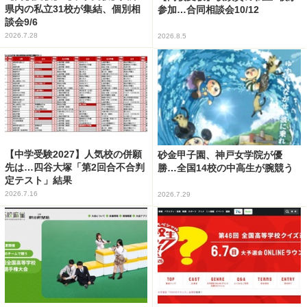
県内の私立31校が集結、個別相
参加…合同相談会10/12
談会9/6
2026.7.28
2026.8.5
【中学受験2027】人気校の併願
砂金甲子園、神戸女学院が優
先は…四谷大塚「第2回合不合判
勝…全国14校の中高生が腕競う
定テスト」結果
2026.7.16
2026.7.29