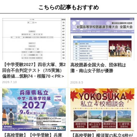
こちらの記事もおすすめ
【中学受験2027】四谷大塚、第2
高校囲碁全国大会、団体戦は
回合不合判定テスト（7/5実施）
灘・南山女子部が優勝
偏差値…筑駒74・桜蔭70＜PR＞
2026.7.10
2026.8.5
【高校受験】【中学受験】兵庫
【高校受験】横須賀の私立4校が