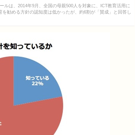
は、2014年9月、全国の母親500人を対象に、ICT教育活用に
教育を勧める方針の認知度は低かったが、約6割が「賛成」と回答し