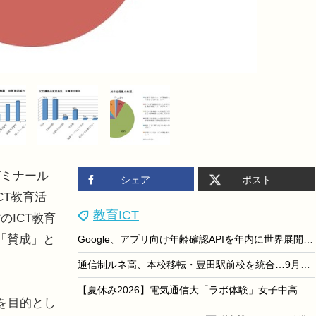
ミナール
シェア
ポスト
CT教育活
教育ICT
ICT教育
「賛成」と
Google、アプリ向け年齢確認APIを年内に世界展開…未成年者保護を強化
通信制ルネ高、本校移転・豊田駅前校を統合…9月開校
【夏休み2026】電気通信大「ラボ体験」女子中高生向け8/21
を目的とし