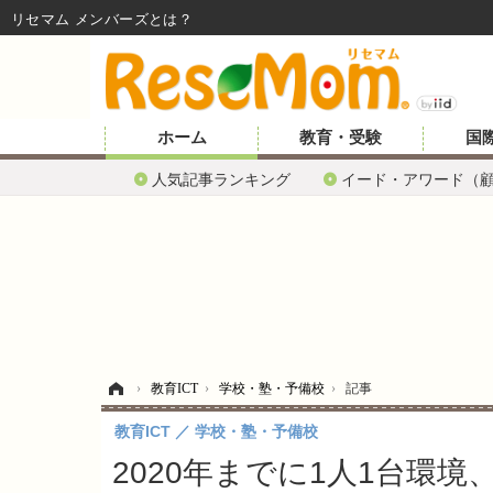
リセマム メンバーズ
ホーム
教育・受験
国
人気記事ランキング
イード・アワード（
ホーム
›
教育ICT
›
学校・塾・予備校
›
記事
教育ICT
学校・塾・予備校
2020年までに1人1台環