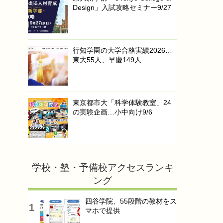
Design」入試攻略セミナー9/27
行知学園の大学合格実績2026…
東大55人、早慶149人
東京都市大「科学体験教室」24
の実験企画…小中向け9/6
学校・塾・予備校アクセスランキ
ング
四谷学院、55段階の教材をス
マホで提供