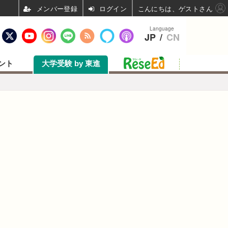
ログイン
こんにちは、ゲストさん
Language
JP
/
CN
ント
大学受験 by 東進