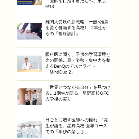
「医師を目指す君たちへ」東京
9/13
難関大受験の新戦略…一般×推薦
を賢く併願する高校1、2年生か
らの「複線設計」
眼科医に聞く、子供の学習環境と
光の関係…目・姿勢・集中力を整
えるBenQのデスクライト
「MindDuo 2」
「世界とつながる自分」を見つけ
る…1期生が語る、星野高校GFC
入学後の実り
日ごとに増す医師への憧れ…1期
生が語る、星野高校 医専コース
での「学びの楽しさ」