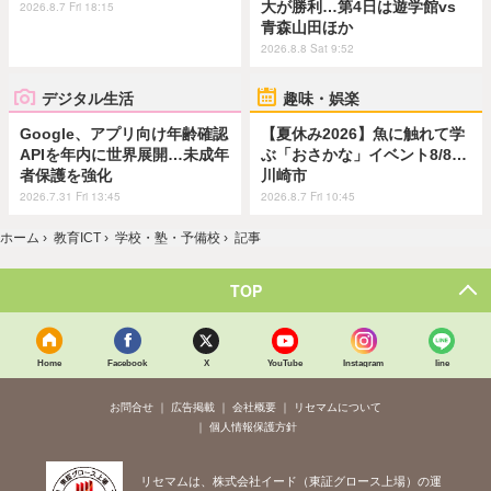
大が勝利…第4日は遊学館vs
2026.8.7 Fri 18:15
青森山田ほか
2026.8.8 Sat 9:52
デジタル生活
趣味・娯楽
Google、アプリ向け年齢確認
【夏休み2026】魚に触れて学
APIを年内に世界展開…未成年
ぶ「おさかな」イベント8/8…
者保護を強化
川崎市
2026.7.31 Fri 13:45
2026.8.7 Fri 10:45
ホーム
›
教育ICT
›
学校・塾・予備校
›
記事
TOP
Home
Facebook
X
YouTube
Instagram
line
お問合せ
広告掲載
会社概要
リセマムについて
個人情報保護方針
リセマムは、株式会社イード（東証グロース上場）の運