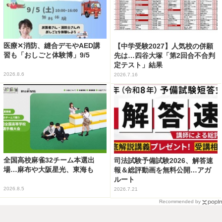
医療✕消防、縫合デモやAED講
【中学受験2027】人気校の併願
習も「おしごと体験博」9/5
先は…四谷大塚「第2回合不合判
定テスト」結果
2026.8.6
2026.7.16
全国高校麻雀32チーム本選出
司法試験予備試験2026、解答速
場…麻布や大阪星光、東海も
報＆総評動画を無料公開…アガ
ルート
2026.8.5
2026.7.21
Recommended by