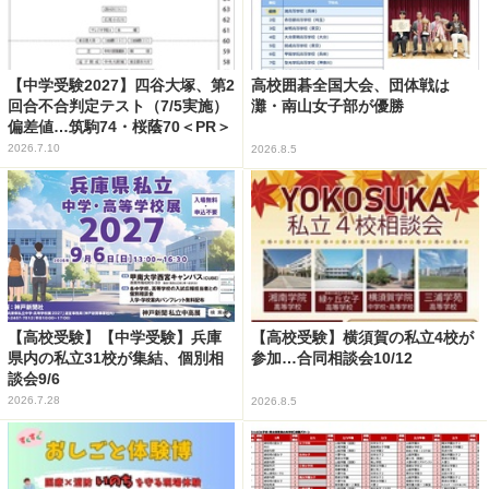
【中学受験2027】四谷大塚、第2
高校囲碁全国大会、団体戦は
回合不合判定テスト（7/5実施）
灘・南山女子部が優勝
偏差値…筑駒74・桜蔭70＜PR＞
2026.7.10
2026.8.5
【高校受験】【中学受験】兵庫
【高校受験】横須賀の私立4校が
県内の私立31校が集結、個別相
参加…合同相談会10/12
談会9/6
2026.7.28
2026.8.5