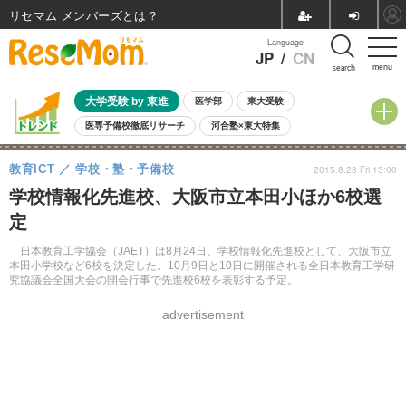
リセマム メンバーズ
Language
JP
/
CN
menu
search
大学受験 by 東進
医学部
東大受験
医専予備校徹底リサーチ
河合塾×東大特集
親子で考える大学選び
高校受験
中学受験
小学校受験
教育ICT
学校・塾・予備校
2015.8.28 Fri 13:00
共通テスト
夏休み
8月開催学校説明会・相談会
学校情報化先進校、大阪市立本田小ほか6校選
8月開催イベント・WS
全国公立高校 過去問
人気記事
定
自由研究教材（小学生向け）
自由研究教材（中学生向け）
ランキング
日本教育工学協会（JAET）は8月24日、学校情報化先進校として、大阪市立
本田小学校など6校を決定した。10月9日と10日に開催される全日本教育工学研
究協議会全国大会の開会行事で先進校6校を表彰する予定。
advertisement