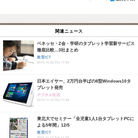
関連ニュース
ベネッセ・Z会・学研のタブレット学習新サービス
徹底比較…3社まとめ
教育ICT
2015.10.29 Thu 17:04
日本エイサー、2万円台半ばの8型Windows10タ
ブレット発売
デジタル生活
2015.11.19 Thu 17:45
東北大でセミナー「全児童1人1台タブレットPCに
よる5年間」12/5
教育ICT
2015.11.17 Tue 11:15