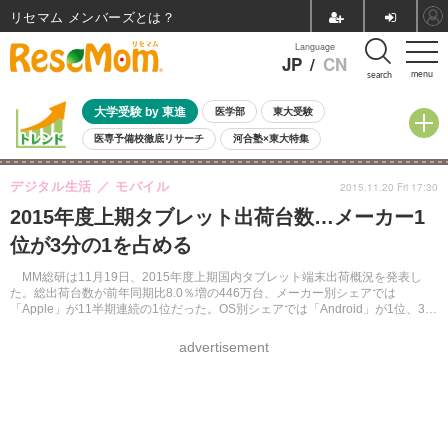
リセマム メンバーズ
Language
JP
/
CN
menu
search
大学受験 by 東進
医学部
東大受験
医専予備校徹底リサーチ
河合塾×東大特集
親子で考える大学選び
高校受験
中学受験
小学校受験
デジタル生活
モバイル
2015.11.20 Fri 17:30
共通テスト
夏休み
8月開催学校説明会・相談会
2015年度上期タブレット出荷台数…メーカー1
8月開催イベント・WS
全国公立高校 過去問
人気記事
位が3分の1を占める
自由研究教材（小学生向け）
自由研究教材（中学生向け）
ランキング
MM総研は11月19日、2015年度上期国内タブレット端末出荷概況を発表し
た。総出荷台数が前年同期比8.0％増の446万台、メーカー別シェアでは
「Apple」が11半期連続の1位だった。OS別シェアでは「Android」が1位、3位
の「Windows」のシェアが拡大しているという。
advertisement