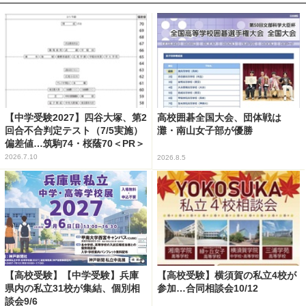
【中学受験2027】四谷大塚、第2
高校囲碁全国大会、団体戦は
回合不合判定テスト（7/5実施）
灘・南山女子部が優勝
偏差値…筑駒74・桜蔭70＜PR＞
2026.7.10
2026.8.5
【高校受験】【中学受験】兵庫
【高校受験】横須賀の私立4校が
県内の私立31校が集結、個別相
参加…合同相談会10/12
談会9/6