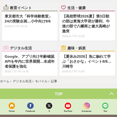
教育イベント
生活・健康
東京都市大「科学体験教室」
【高校野球2026夏】第3日朝
24の実験企画…小中向け9/6
の部は東海大甲府が勝利、午
後の部で八幡商と健大高崎が
2026.8.7 Fri 18:15
激突
2026.8.7 Fri 12:45
デジタル生活
趣味・娯楽
Google、アプリ向け年齢確認
【夏休み2026】魚に触れて学
APIを年内に世界展開…未成年
ぶ「おさかな」イベント8/8…
者保護を強化
川崎市
2026.7.31 Fri 13:45
2026.8.7 Fri 10:45
ホーム
›
デジタル生活
›
モバイル
›
記事
TOP
Home
Facebook
X
YouTube
Instagram
line