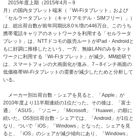
2015年度上期（2015年4月～9
月）の国内タブレット端末（「Wi-Fiタブレット」および
「セルラータブレット（キャリアモデル・SIMフリー）」）
は、総出荷台数が前年同期比8.0％増の446万台。このうち
携帯電話キャリアのネットワークを利用する「セルラータ
ブレット」は、NTTドコモの販売ルートがiPad・Androidと
もに好調に推移したという。一方、無線LANのみをネット
ワークに利用する「Wi-Fiタブレット」が減少。MM総研で
は、スマートフォンの大画面化が進み、7～8インチ画面の
低価格帯Wi-Fiタブレットの需要が減少したためと分析して
いる。
メーカー別出荷台数・シェアを見ると、「Apple」が
2010年度より11半期連続の1位だった。その後は、「富士
通」「ASUS」「ソニー」「Microsoft」「Huawei」の順に
続いた。OS別出荷台数・シェアでは、「Android」が1位と
なり、ついで「iOS」「Windows」となった。シェアを見
ると、「iOS」のシェアが減少傾向にあり、「Windows」