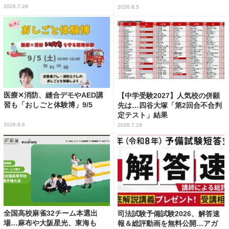
2026.7.28
2026.8.5
医療✕消防、縫合デモやAED講
【中学受験2027】人気校の併願
習も「おしごと体験博」9/5
先は…四谷大塚「第2回合不合判
定テスト」結果
2026.8.6
2026.7.16
全国高校麻雀32チーム本選出
司法試験予備試験2026、解答速
場…麻布や大阪星光、東海も
報＆総評動画を無料公開…アガ