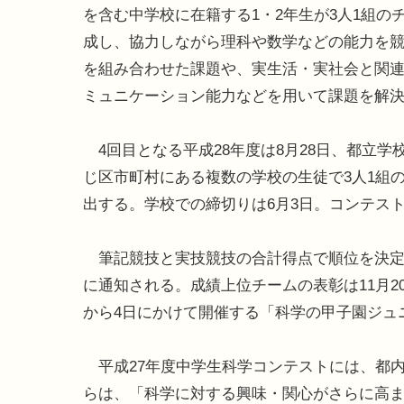
を含む中学校に在籍する1・2年生が3人1組の
成し、協力しながら理科や数学などの能力を
を組み合わせた課題や、実生活・実社会と関
ミュニケーション能力などを用いて課題を解
4回目となる平成28年度は8月28日、都立
じ区市町村にある複数の学校の生徒で3人1組
出する。学校での締切りは6月3日。コンテス
筆記競技と実技競技の合計得点で順位を決定
に通知される。成績上位チームの表彰は11月20
から4日にかけて開催する「科学の甲子園ジュ
平成27年度中学生科学コンテストには、都内中
らは、「科学に対する興味・関心がさらに高