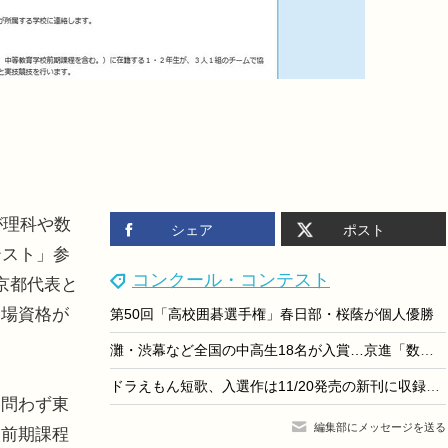
が理科や数
シェア
ポスト
テスト」参
コンクール・コンテスト
京都代表と
出場資格が
第50回「高校囲碁選手権」春日部・桜蔭が個人優勝
灘・渋幕など全国の中高生18名が入賞…京進「数学解法コンテスト」結果発表
ドラえもん短歌、入選作は11/20発売の新刊に収録…9/3締切
問わず東
編集部にメッセージを送る
校前期課程