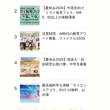
【夏休み2026】中高生向け
「ミライ発見フェス」8/8-
9…60以上の体験講座
活育財団、AI時代の教育アワ
ード募集…ファイナル10/25
【夏休み2026】筑波大「自
由研究お助け隊」中学生募集
最先端科学を体験「サイエン
スアゴラ」9/12-13無料、お
台場