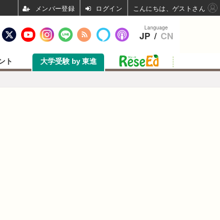
ログイン
こんにちは、ゲストさん
Language
JP
/
CN
ント
大学受験 by 東進