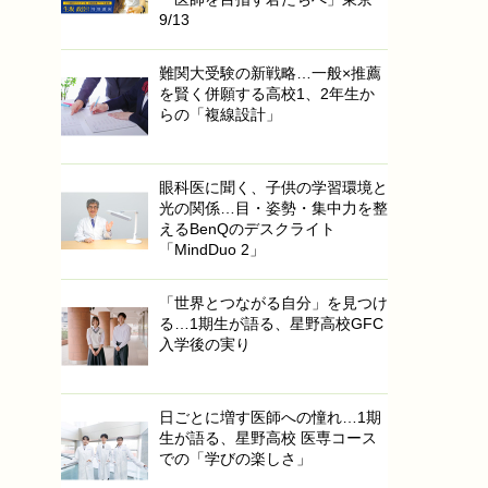
9/13
難関大受験の新戦略…一般×推薦
を賢く併願する高校1、2年生か
らの「複線設計」
眼科医に聞く、子供の学習環境と
光の関係…目・姿勢・集中力を整
えるBenQのデスクライト
「MindDuo 2」
「世界とつながる自分」を見つけ
る…1期生が語る、星野高校GFC
入学後の実り
日ごとに増す医師への憧れ…1期
生が語る、星野高校 医専コース
での「学びの楽しさ」