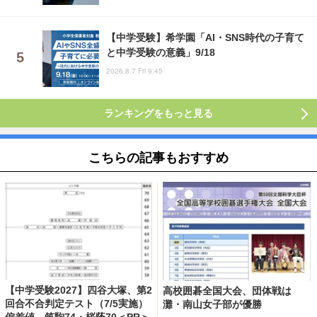
【中学受験】希学園「AI・SNS時代の子育て
と中学受験の意義」9/18
2026.8.7 Fri 9:45
ランキングをもっと見る
こちらの記事もおすすめ
【中学受験2027】四谷大塚、第2
高校囲碁全国大会、団体戦は
回合不合判定テスト（7/5実施）
灘・南山女子部が優勝
偏差値…筑駒74・桜蔭70＜PR＞