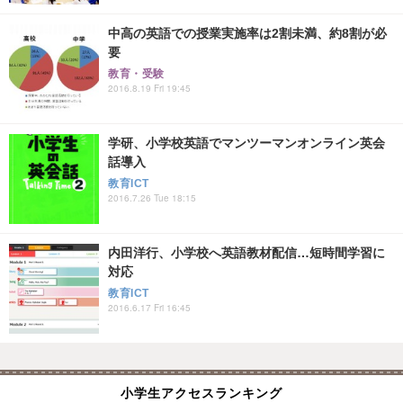
中高の英語での授業実施率は2割未満、約8割が必
要
教育・受験
2016.8.19 Fri 19:45
学研、小学校英語でマンツーマンオンライン英会
話導入
教育ICT
2016.7.26 Tue 18:15
内田洋行、小学校へ英語教材配信…短時間学習に
対応
教育ICT
2016.6.17 Fri 16:45
小学生アクセスランキング