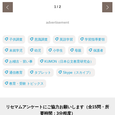
‹
1
/
2
advertisement
子供調査
意識調査
英語学習
学習指導要領
未就学児
幼児
小学生
母親
保護者
お稽古・習い事
KUMON（日本公文教育研究会）
通信教育
タブレット
Skype（スカイプ）
教育・受験 トピックス
リセマムアンケートにご協力お願いします（全15問・所
要時間：3分程度）