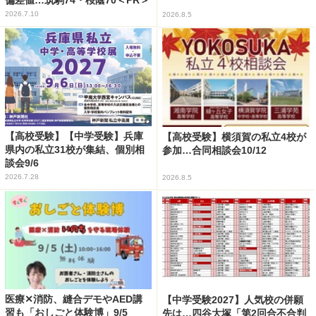
2026.7.10
2026.8.5
【高校受験】【中学受験】兵庫
【高校受験】横須賀の私立4校が
県内の私立31校が集結、個別相
参加…合同相談会10/12
談会9/6
2026.7.28
2026.8.5
医療✕消防、縫合デモやAED講
【中学受験2027】人気校の併願
習も「おしごと体験博」9/5
先は…四谷大塚「第2回合不合判