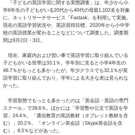
「子どもの英語学習に関する実態調査」は、年少から小
学6年生の子どもがいる20代から40代の母親1,102名を対象
に、ネットリサーチサービス「Fastask」を利用して実施。
現在の英語学習状況や、英語習得目標、2020年から小中学
校の英語授業が変わることなどについて調査した。調査期
間は9月2日・3日。
現在、家庭内および習い事で英語学習に取り組んでいる
子どもがいる世帯は33.1％。学年別に見ると小学4年生の
46.7％がもっとも多かったが、年少クラスでも32.1％が英
語学習に取り組んでおり、学年による大きな差は見られな
かった。
学習形態でもっとも多かったのは「英会話・英語の専門
スクール」で38.6％。ほかには「学習塾や公文で英語を学
習」24.4％、「通信教育の英語教材（タブレット教材を含
む）」20.2％、「オンライン英会話（Skype英会話を含
む）」8.5％などがあった。