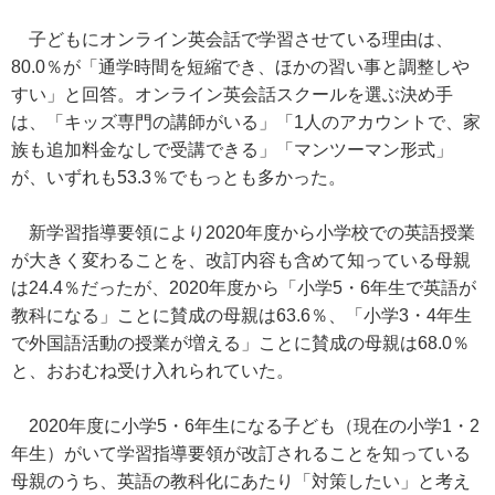
子どもにオンライン英会話で学習させている理由は、
80.0％が「通学時間を短縮でき、ほかの習い事と調整しや
すい」と回答。オンライン英会話スクールを選ぶ決め手
は、「キッズ専門の講師がいる」「1人のアカウントで、家
族も追加料金なしで受講できる」「マンツーマン形式」
が、いずれも53.3％でもっとも多かった。
新学習指導要領により2020年度から小学校での英語授業
が大きく変わることを、改訂内容も含めて知っている母親
は24.4％だったが、2020年度から「小学5・6年生で英語が
教科になる」ことに賛成の母親は63.6％、「小学3・4年生
で外国語活動の授業が増える」ことに賛成の母親は68.0％
と、おおむね受け入れられていた。
2020年度に小学5・6年生になる子ども（現在の小学1・2
年生）がいて学習指導要領が改訂されることを知っている
母親のうち、英語の教科化にあたり「対策したい」と考え