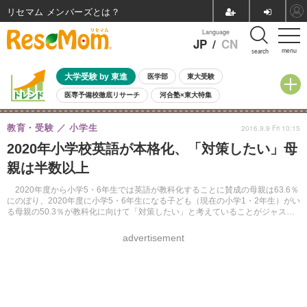
リセマム メンバーズ
Language
JP
/
CN
menu
search
大学受験 by 東進
医学部
東大受験
医専予備校徹底リサーチ
河合塾×東大特集
親子で考える大学選び
高校受験
中学受験
小学校受験
教育・受験
小学生
2016.9.9 Fri 10:15
共通テスト
夏休み
8月開催学校説明会・相談会
2020年小学校英語が本格化、「対策したい」母
8月開催イベント・WS
全国公立高校 過去問
人気記事
親は半数以上
自由研究教材（小学生向け）
自由研究教材（中学生向け）
ランキング
2020年度から小学5・6年生では英語が教科化することに賛成の母親は63.6％
にのぼり、2020年度に小学5・6年生になる子ども（現在の小学1・2年生）がい
る母親の50.3％が教科化に向けて「対策したい」と考えていることがジャスト
システムの調査で明らかになった。
advertisement