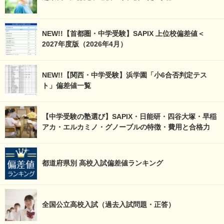
NEW!!【首都圏・中学受験】SAPIX 上位校偏差値＜
2027年度版（2026年4月）
NEW!!【関西・中学受験】浜学園「小6合否判定テス
ト」偏差値一覧
【中学受験の塾選び】SAPIX・日能研・四谷大塚・早稲
アカ・エルカミノ・グノーブルの特徴・費用と合格力
都道府県別 高校入試偏差値ランキング
全国公立高校入試（過去入試問題・正答）