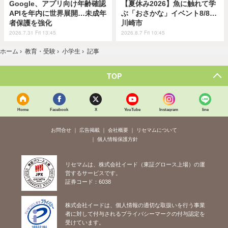
Google、アプリ向け年齢確認
【夏休み2026】魚に触れて学
APIを年内に世界展開…未成年
ぶ「おさかな」イベント8/8…
者保護を強化
川崎市
2026.7.31 Fri 13:45
2026.8.7 Fri 10:45
ホーム
›
教育・受験
›
小学生
›
記事
TOP
Home
Facebook
X
YouTube
Instagram
line
お問合せ
広告掲載
会社概要
リセマムについて
個人情報保護方針
リセマムは、株式会社イード（東証グロース上場）の運
営するサービスです。
証券コード：6038
株式会社イードは、個人情報の適切な取扱いを行う事業
者に対して付与されるプライバシーマークの付与認定を
受けています。