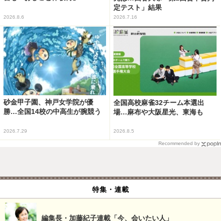
定テスト」結果
2026.8.6
2026.7.16
砂金甲子園、神戸女学院が優
全国高校麻雀32チーム本選出
勝…全国14校の中高生が腕競う
場…麻布や大阪星光、東海も
2026.7.29
2026.8.5
Recommended by
特集・連載
編集長・加藤紀子連載「今、会いたい人」