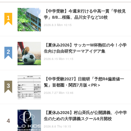
【中学受験】今週末行ける中高一貫「学校見
学」8/8…桜蔭、品川女子など10校
2026.8.3 Mon 10:15
【夏休み2026】サッカーW杯熱狂の今！小学
生向け自由研究テーマアイデア集
2026.6.15 Mon 11:15
【中学受験2027】日能研「予想R4偏差値一
覧」首都圏・関西7月版＜PR＞
2026.7.27 Mon 13:46
【夏休み2026】村山斉氏が公開講義、小中学
生のための大学講義スクール9月開校
2026.8.6 Thu 19:15