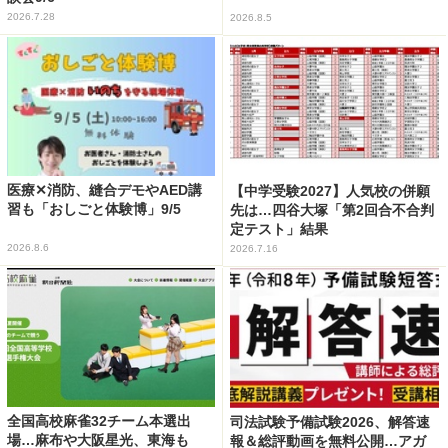
2026.7.28
2026.8.5
医療✕消防、縫合デモやAED講
【中学受験2027】人気校の併願
習も「おしごと体験博」9/5
先は…四谷大塚「第2回合不合判
定テスト」結果
2026.8.6
2026.7.16
全国高校麻雀32チーム本選出
司法試験予備試験2026、解答速
場…麻布や大阪星光、東海も
報＆総評動画を無料公開…アガ