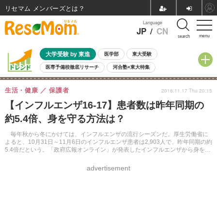
リセマム メンバーズ
Language
JP
/
CN
menu
search
大学受験 by 東進
医学部
東大受験
医専予備校徹底リサーチ
河合塾×東大特集
親子で考える大学選び
高校受験
中学受験
小学校受験
生活・健康
保護者
2016.11.17 Thu 20:15
共通テスト
夏休み
8月開催学校説明会・相談会
【インフルエンザ16-17】患者数は昨年同期の
8月開催イベント・WS
全国公立高校 過去問
人気記事
約5.4倍、身を守る方法は？
自由研究教材（小学生向け）
自由研究教材（中学生向け）
ランキング
毎年秋から冬にかけては、インフルエンザの流行シーズンだ。厚生労働省に
よると、10月31日～11月6日のインフルエンザ患者は2,903人で、昨年同期の約
5.4倍だという。「政府広報オンライン」が発表したインフルエンザから身を守
る方法を紹介する。
advertisement