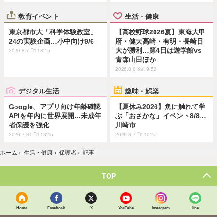
教育イベント
生活・健康
東京都市大「科学体験教室」
【高校野球2026夏】東海大甲
24の実験企画…小中向け9/6
府・健大高崎・有明・長崎日
大が勝利…第4日は遊学館vs
2026.8.7 Fri 18:15
青森山田ほか
2026.8.8 Sat 9:52
デジタル生活
趣味・娯楽
Google、アプリ向け年齢確認
【夏休み2026】魚に触れて学
APIを年内に世界展開…未成年
ぶ「おさかな」イベント8/8…
者保護を強化
川崎市
2026.7.31 Fri 13:45
2026.8.7 Fri 10:45
ホーム
›
生活・健康
›
保護者
›
記事
TOP
Home
Facebook
X
YouTube
Instagram
line