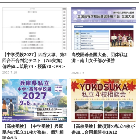
【中学受験2027】四谷大塚、第2
高校囲碁全国大会、団体戦は
回合不合判定テスト（7/5実施）
灘・南山女子部が優勝
偏差値…筑駒74・桜蔭70＜PR＞
2026.7.10
2026.8.5
【高校受験】【中学受験】兵庫
【高校受験】横須賀の私立4校が
県内の私立31校が集結、個別相
参加…合同相談会10/12
談会9/6