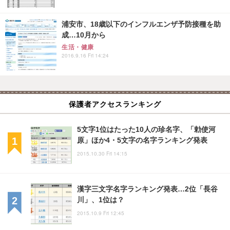
浦安市、18歳以下のインフルエンザ予防接種を助
成…10月から
生活・健康
2016.9.16 Fri 14:24
保護者アクセスランキング
5文字1位はたった10人の珍名字、「勅使河
原」ほか4・5文字の名字ランキング発表
2015.10.30 Fri 14:15
漢字三文字名字ランキング発表…2位「長谷
川」、1位は？
2015.10.9 Fri 12:45