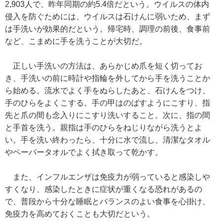
2,903人で、昨年同期の約5.4倍だという。ウイルスの体内
侵入を防ぐためには、ウイルスは石けんに弱いため、まず
は手洗いが効果的だという。帰宅時、調理の前後、食事前
など、こまめに手を洗うことが大切だ。
正しい手洗いの方法は、あらかじめ爪を短く切ってお
き、手洗いの前に時計や指輪を外してから手を洗うことか
ら始める。流水でよく手をぬらしたあと、石けんをつけ、
手のひらをよくこする。手の甲はのばすようにこすり、指
先と爪の間も念入りにこすり洗いすること。次に、指の間
と手首を洗う。親指は手のひらをねじりながら洗うとよ
い。手を洗い終わったら、十分に水で流し、清潔なタオル
やペーパータオルでよく拭き取って乾かす。
また、インフルエンザは免疫力が弱っていると感染しや
すくなり、感染したときに症状が重くなる恐れがあるの
で、普段から十分な睡眠とバランスのよい食事を心掛け、
免疫力を高めておくことも大切だという。