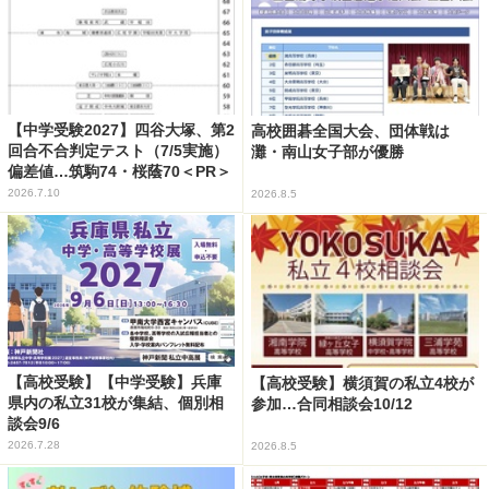
【中学受験2027】四谷大塚、第2
高校囲碁全国大会、団体戦は
回合不合判定テスト（7/5実施）
灘・南山女子部が優勝
偏差値…筑駒74・桜蔭70＜PR＞
2026.7.10
2026.8.5
【高校受験】【中学受験】兵庫
【高校受験】横須賀の私立4校が
県内の私立31校が集結、個別相
参加…合同相談会10/12
談会9/6
2026.7.28
2026.8.5