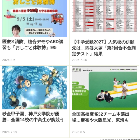
医療✕消防、縫合デモやAED講
【中学受験2027】人気校の併願
習も「おしごと体験博」9/5
先は…四谷大塚「第2回合不合判
定テスト」結果
2026.8.6
2026.7.16
砂金甲子園、神戸女学院が優
全国高校麻雀32チーム本選出
勝…全国14校の中高生が腕競う
場…麻布や大阪星光、東海も
2026.7.29
2026.8.5
Recommended by