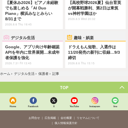
【夏休み2026】ピアノ未経験
【高校野球2026夏】仙台育英
でも楽しめる「AI Duo
が開幕戦勝利、第2日は東筑
Piano」横浜みなとみらい
vs神村学園ほか
8/31まで
2026.8.5 Wed 20:32
2026.8.6 Thu 19:45
デジタル生活
趣味・娯楽
Google、アプリ向け年齢確認
ドラえもん短歌、入選作は
APIを年内に世界展開…未成年
11/20発売の新刊に収録…9/3
者保護を強化
締切
2026.7.31 Fri 13:45
2026.8.6 Thu 15:15
ホーム
›
デジタル生活
›
保護者
›
記事
TOP
Home
Facebook
X
YouTube
Instagram
line
お問合せ
広告掲載
会社概要
リセマムについて
個人情報保護方針