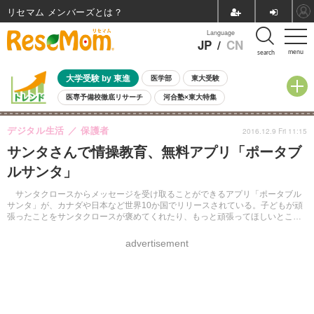
リセマム メンバーズ
Language
JP
/
CN
menu
search
大学受験 by 東進
医学部
東大受験
医専予備校徹底リサーチ
河合塾×東大特集
親子で考える大学選び
高校受験
中学受験
小学校受験
デジタル生活
保護者
2016.12.9 Fri 11:15
共通テスト
夏休み
8月開催学校説明会・相談会
サンタさんで情操教育、無料アプリ「ポータブ
8月開催イベント・WS
全国公立高校 過去問
人気記事
ルサンタ」
自由研究教材（小学生向け）
自由研究教材（中学生向け）
ランキング
サンタクロースからメッセージを受け取ることができるアプリ「ポータブル
サンタ」が、カナダや日本など世界10か国でリリースされている。子どもが頑
張ったことをサンタクロースが褒めてくれたり、もっと頑張ってほしいところ
を叱ったりしてくれるアプリだという。
advertisement