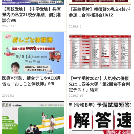
【高校受験】【中学受験】兵庫
【高校受験】横須賀の私立4校が
県内の私立31校が集結、個別相
参加…合同相談会10/12
談会9/6
2026.7.28
2026.8.5
医療✕消防、縫合デモやAED講
【中学受験2027】人気校の併願
習も「おしごと体験博」9/5
先は…四谷大塚「第2回合不合判
定テスト」結果
2026.8.6
2026.7.16