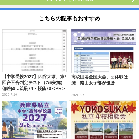
こちらの記事もおすすめ
【中学受験2027】四谷大塚、第2
高校囲碁全国大会、団体戦は
回合不合判定テスト（7/5実施）
灘・南山女子部が優勝
偏差値…筑駒74・桜蔭70＜PR＞
2026.7.10
2026.8.5