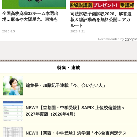
全国高校麻雀32チーム本選出
司法試験予備試験2026、解答速
場…麻布や大阪星光、東海も
報＆総評動画を無料公開…アガ
ルート
2026.8.5
2026.7.21
Recommended by
特集・連載
編集長・加藤紀子連載「今、会いたい人」
NEW!!【首都圏・中学受験】SAPIX 上位校偏差値＜
2027年度版（2026年4月）
NEW!!【関西・中学受験】浜学園「小6合否判定テス