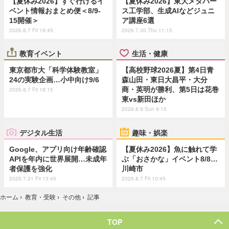
【夏休み2026】すぐ行けるイ
【夏休み2026】東大メタバー
ベント情報おまとめ便＜8/9-
ス工学部、生成AIなどジュニ
15開催＞
ア講座6選
2026.8.7 Fri 19:45
2026.7.30 Thu 11:15
教育イベント
生活・健康
東京都市大「科学体験教室」
【高校野球2026夏】第4日青
24の実験企画…小中向け9/6
森山田・東日大昌平・大分
商・英明が勝利、第5日は花巻
2026.8.7 Fri 18:15
東vs新田ほか
2026.8.9 Sun 9:15
デジタル生活
趣味・娯楽
Google、アプリ向け年齢確認
【夏休み2026】魚に触れて学
APIを年内に世界展開…未成年
ぶ「おさかな」イベント8/8…
者保護を強化
川崎市
2026.7.31 Fri 13:45
2026.8.7 Fri 10:45
ホーム
›
教育・受験
›
その他
›
記事
TOP