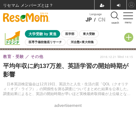
リセマム メンバーズ
Language
JP
/
CN
menu
search
大学受験 by 東進
医学部
東大受験
医専予備校徹底リサーチ
河合塾×東大特集
親子で考える大学選び
高校受験
中学受験
小学校受験
教育・受験
その他
2016.12.21 Wed 14:15
共通テスト
夏休み
8月開催学校説明会・相談会
平均年収に約137万差、英語学習の開始時期が
8月開催イベント・WS
全国公立高校 過去問
人気記事
影響
自由研究教材（小学生向け）
自由研究教材（中学生向け）
ランキング
日本英語検定協会は12月19日、英語力と人生・生活の質「QOL（クオリテ
ィ・オブ・ライフ）」の関係性を測る調査についてまとめた結果を公表した。
調査結果によると、英語の開始時期が早いほど英検最終取得級が上位級とな
り、将来的な平均年収が高いことがわかった。
advertisement