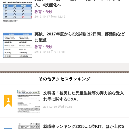
入、4技能化へ
教育・受験
2016.10.17 Mon 12:15
英検、2017年度から2次試験は2日間…部活動など
に配慮
教育・受験
2016.10.13 Thu 11:45
その他アクセスランキング
文科省「被災した児童生徒等の弾力的な受入
れ等に関するQ&A」
2011.3.30 Wed 19:56
就職率ランキング2015…1位KIT、ほか上位5