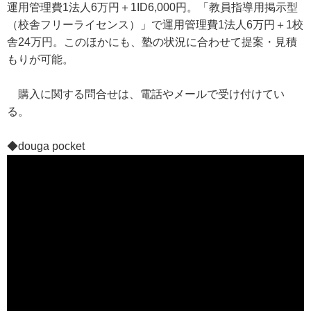
運用管理費1法人6万円＋1ID6,000円。「教員指導用掲示型
（校舎フリーライセンス）」で運用管理費1法人6万円＋1校
舎24万円。このほかにも、塾の状況に合わせて提案・見積
もりが可能。
購入に関する問合せは、電話やメールで受け付けてい
る。
◆douga pocket