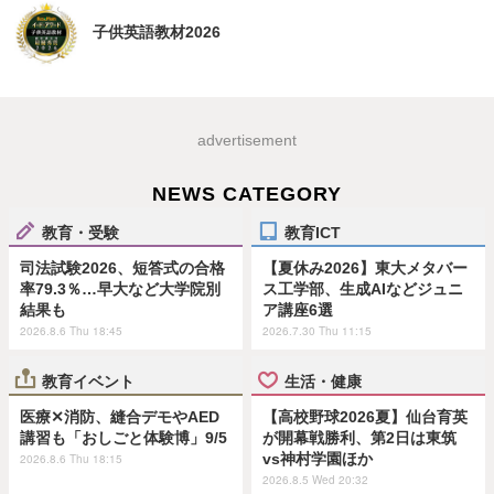
子供英語教材2026
advertisement
NEWS CATEGORY
教育・受験
教育ICT
司法試験2026、短答式の合格
【夏休み2026】東大メタバー
率79.3％…早大など大学院別
ス工学部、生成AIなどジュニ
結果も
ア講座6選
2026.8.6 Thu 18:45
2026.7.30 Thu 11:15
教育イベント
生活・健康
医療✕消防、縫合デモやAED
【高校野球2026夏】仙台育英
講習も「おしごと体験博」9/5
が開幕戦勝利、第2日は東筑
vs神村学園ほか
2026.8.6 Thu 18:15
2026.8.5 Wed 20:32