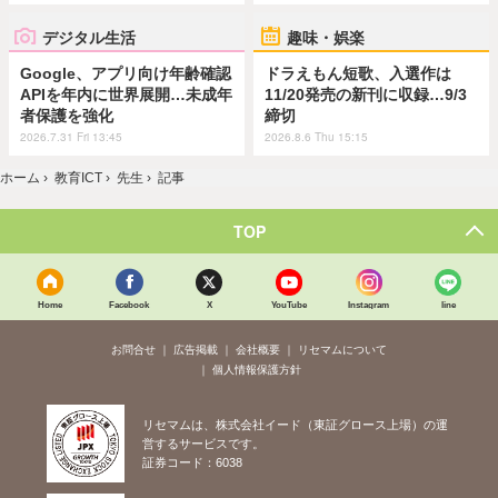
デジタル生活
趣味・娯楽
Google、アプリ向け年齢確認
ドラえもん短歌、入選作は
APIを年内に世界展開…未成年
11/20発売の新刊に収録…9/3
者保護を強化
締切
2026.7.31 Fri 13:45
2026.8.6 Thu 15:15
ホーム
›
教育ICT
›
先生
›
記事
TOP
Home
Facebook
X
YouTube
Instagram
line
お問合せ
広告掲載
会社概要
リセマムについて
個人情報保護方針
リセマムは、株式会社イード（東証グロース上場）の運
営するサービスです。
証券コード：6038