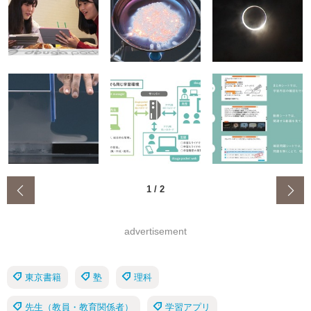
‹
1
/
2
advertisement
東京書籍
塾
理科
先生（教員・教育関係者）
学習アプリ