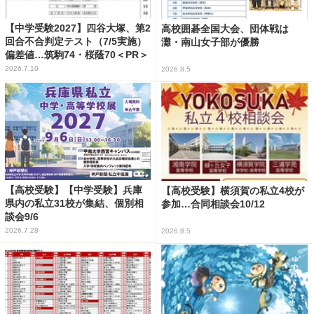
【中学受験2027】四谷大塚、第2
高校囲碁全国大会、団体戦は
回合不合判定テスト（7/5実施）
灘・南山女子部が優勝
偏差値…筑駒74・桜蔭70＜PR＞
2026.7.10
2026.8.5
【高校受験】【中学受験】兵庫
【高校受験】横須賀の私立4校が
県内の私立31校が集結、個別相
参加…合同相談会10/12
談会9/6
2026.7.28
2026.8.5