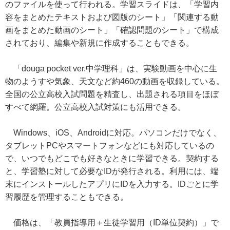
のファイルを使って行われる。学習スライドは、「学習内
容をまとめたテキストおよび図版のシート」「関連する動
画をまとめた動画のシート」「確認問題のシート」で構成
されており、編集や新規に作成することもできる。
「douga pocket ver.中学理科」は、実験動画を中心に生
物のようすや気象、天文など約460の動画を収録している。
全国の公立高校入試問題を精査し、出題される項目をほぼ
すべて網羅。公立高校入試対策にも活用できる。
Windows、iOS、Androidに対応。パソコンだけでなく、
タブレットPCやスマートフォンなどにも対応しているの
で、いつでもどこでも好きなときに学習できる。契約する
と、学習塾に対して必要なIDが発行される。利用には、端
末にインストールしたアプリにIDを入力する。IDごとに学
習履歴を管理することもできる。
価格は、「教員指導用＋生徒学習用（ID単位契約）」で