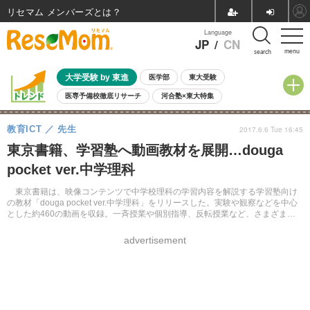
リセマム メンバーズ
Language
JP
/
CN
menu
search
大学受験 by 東進
医学部
東大受験
医専予備校徹底リサーチ
河合塾×東大特集
親子で考える大学選び
高校受験
中学受験
小学校受験
教育ICT
先生
2017.6.6 Tue 16:45
共通テスト
夏休み
8月開催学校説明会・相談会
東京書籍、学習塾へ動画教材を展開…douga
8月開催イベント・WS
全国公立高校 過去問
人気記事
pocket ver.中学理科
自由研究教材（小学生向け）
自由研究教材（中学生向け）
ランキング
東京書籍は、映像コンテンツで中学校理科の学習内容を解説する学習塾向け
の教材「douga pocket ver.中学理科」をリリースした。実験や観察などを中心
とした約460の動画を収録。一斉授業や個別指導、反転授業など、さまざまな
シーンで活用できる。
advertisement