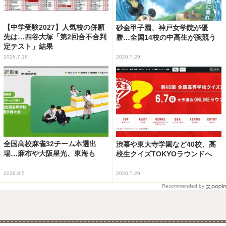
【中学受験2027】人気校の併願
砂金甲子園、神戸女学院が優
先は…四谷大塚「第2回合不合判
勝…全国14校の中高生が腕競う
定テスト」結果
2026.7.16
2026.7.29
全国高校麻雀32チーム本選出
渋幕や東大寺学園など40校、高
場…麻布や大阪星光、東海も
校生クイズTOKYOラウンドへ
2026.8.5
2026.7.29
Recommended by