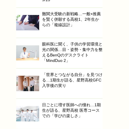
難関大受験の新戦略…一般×推薦
を賢く併願する高校1、2年生か
らの「複線設計」
眼科医に聞く、子供の学習環境と
光の関係…目・姿勢・集中力を整
えるBenQのデスクライト
「MindDuo 2」
「世界とつながる自分」を見つけ
る…1期生が語る、星野高校GFC
入学後の実り
日ごとに増す医師への憧れ…1期
生が語る、星野高校 医専コース
での「学びの楽しさ」