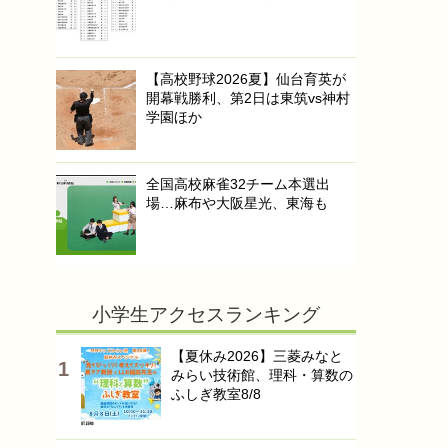
【高校野球2026夏】仙台育英が
開幕戦勝利、第2日は東筑vs神村
学園ほか
全国高校麻雀32チーム本選出
場…麻布や大阪星光、東海も
小学生アクセスランキング
【夏休み2026】三菱みなと
みらい技術館、理科・算数の
ふしぎ教室8/8