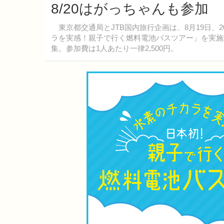
8/20はがっちゃんも参加
東京都交通局とJTB国内旅行企画は、8月19日、
ラを実感！親子で行く燃料電池バスツアー」を実施
集。参加費は1人あたり一律2,500円。