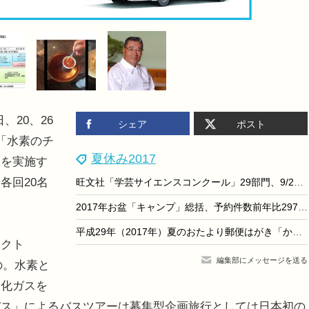
、20、26
シェア
ポスト
「水素のチ
夏休み2017
」を実施す
各回20名
旺文社「学芸サイエンスコンクール」29部門、9/27まで作品募集
2017年お盆「キャンプ」総括、予約件数前年比297％の理由とは
平成29年（2017年）夏のおたより郵便はがき「かもめーる」当選番号発表
クト
編集部にメッセージを送る
もの。水素と
暖化ガスを
バス」によるバスツアーは募集型企画旅行としては日本初の