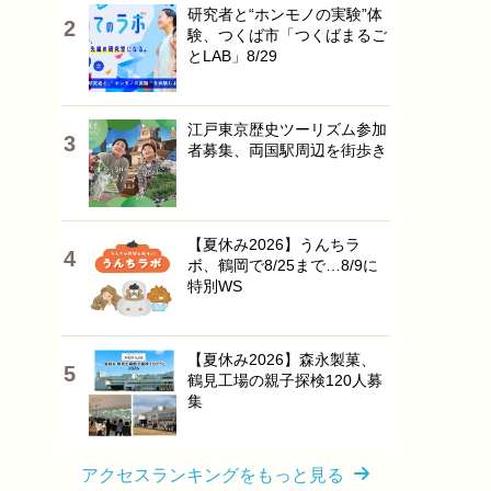
研究者と“ホンモノの実験”体
験、つくば市「つくばまるご
とLAB」8/29
江戸東京歴史ツーリズム参加
者募集、両国駅周辺を街歩き
【夏休み2026】うんちラ
ボ、鶴岡で8/25まで…8/9に
特別WS
【夏休み2026】森永製菓、
鶴見工場の親子探検120人募
集
アクセスランキングをもっと見る