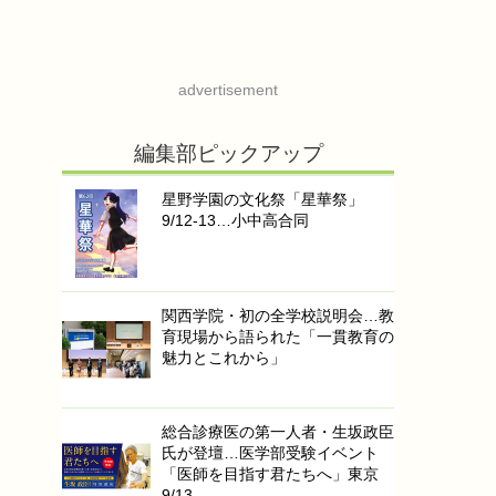
advertisement
編集部ピックアップ
星野学園の文化祭「星華祭」
9/12-13…小中高合同
関西学院・初の全学校説明会…教
育現場から語られた「一貫教育の
魅力とこれから」
総合診療医の第一人者・生坂政臣
氏が登壇…医学部受験イベント
「医師を目指す君たちへ」東京
9/13