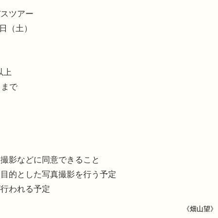
バスツアー
6日（土）
以上
名まで
真撮影などに同意できること
を目的とした写真撮影を行う予定
が行われる予定
《畑山望》