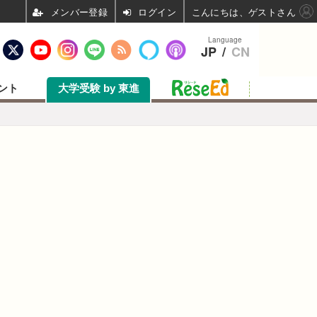
ログイン
こんにちは、ゲストさん
Language
JP
/
CN
ント
大学受験 by 東進