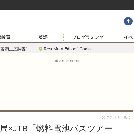
際教育
英語
プログラミング
イベ
顧客満足度調査）
ReseMom Editors' Choice
advertisement
2017.7.14 Fri 15:45
通局×JTB「燃料電池バスツアー」