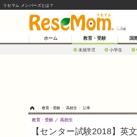
リセマム メンバーズ
ホーム
教育・受験
国
未就学児
小学生
ホーム
›
教育・受験
›
高校生
›
記事
教育・受験
高校生
【センター試験2018】英