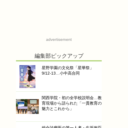
advertisement
編集部ピックアップ
星野学園の文化祭「星華祭」
9/12-13…小中高合同
関西学院・初の全学校説明会…教
育現場から語られた「一貫教育の
魅力とこれから」
総合診療医の第一人者・生坂政臣