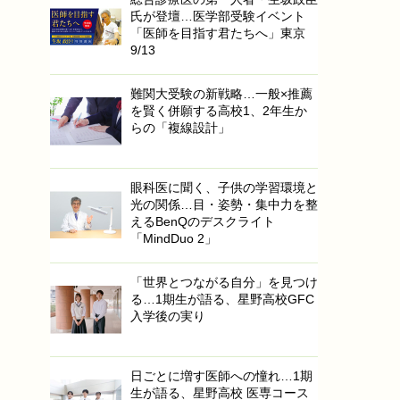
氏が登壇…医学部受験イベント
「医師を目指す君たちへ」東京
9/13
難関大受験の新戦略…一般×推薦
を賢く併願する高校1、2年生か
らの「複線設計」
眼科医に聞く、子供の学習環境と
光の関係…目・姿勢・集中力を整
えるBenQのデスクライト
「MindDuo 2」
「世界とつながる自分」を見つけ
る…1期生が語る、星野高校GFC
入学後の実り
日ごとに増す医師への憧れ…1期
生が語る、星野高校 医専コース