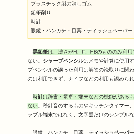
プラスチック製の消しゴム
鉛筆削り
時計
眼鏡・ハンカチ・目薬・ティッシュペーパー
黒鉛筆
は、濃さがH、F、HBのもののみ利用
ない。
シャープペンシル
はメモや計算に使用
プペンシルの誤った利用は解答の読取りに関
のは利用できず、ナイフなどの利用も認めら
時計
は辞書・電卓・端末などの機能がある
ない
。秒針音のするものやキッチンタイマー
ラブル端末ではなく、文字盤だけのシンプル
眼鏡、ハンカチ、目薬、
ティッシュペーパ