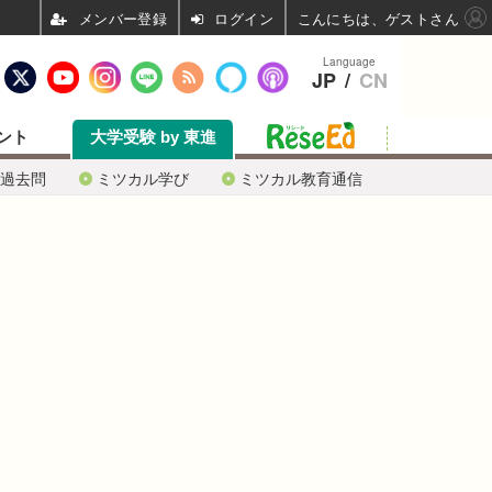
ログイン
こんにちは、ゲストさん
Language
JP
/
CN
ント
大学受験 by 東進
過去問
ミツカル学び
ミツカル教育通信