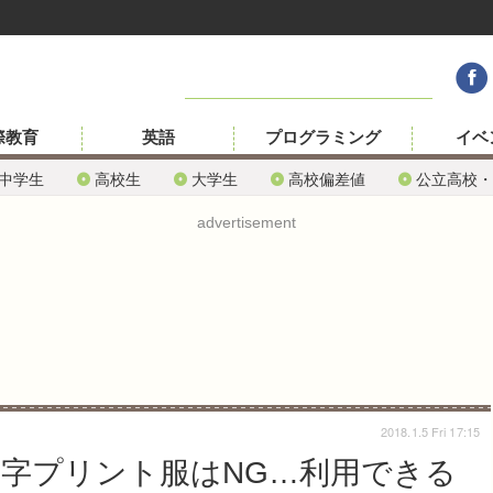
際教育
英語
プログラミング
イベ
中学生
高校生
大学生
高校偏差値
公立高校・
advertisement
2018.1.5 Fri 17:15
文字プリント服はNG…利用できる