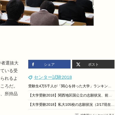
学者選抜大
シェア
ポスト
している受
センター試験2018
えられるよ
ところだ。
受験生4万5千人が「関心を持った大学」ランキング、エリア別1位は？
て、所持品
【大学受験2018】関西地区国公立の志願状況、前年度3,167人減
【大学受験2018】私大105校の志願状況（2/17現在）都市部大規模大人気目立つ