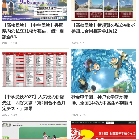
【高校受験】【中学受験】兵庫
【高校受験】横須賀の私立4校が
県内の私立31校が集結、個別相
参加…合同相談会10/12
談会9/6
2026.7.28
2026.8.5
【中学受験2027】人気校の併願
砂金甲子園、神戸女学院が優
先は…四谷大塚「第2回合不合判
勝…全国14校の中高生が腕競う
定テスト」結果
2026.7.16
2026.7.29