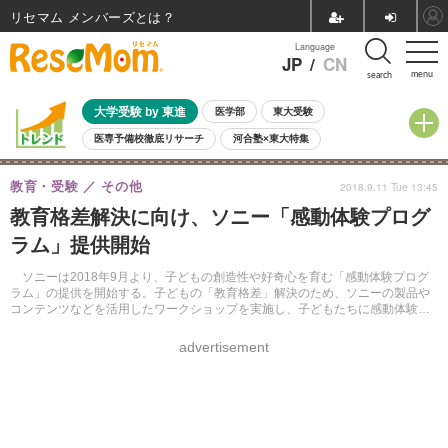
リセマム メンバーズ
Language
JP
/
CN
menu
search
大学受験 by 東進
医学部
東大受験
医専予備校徹底リサーチ
河合塾×東大特集
親子で考える大学選び
高校受験
中学受験
小学校受験
教育・受験
その他
2018.9.11 Tue 13:45
共通テスト
夏休み
8月開催学校説明会・相談会
教育格差解決に向け、ソニー「感動体験プログ
8月開催イベント・WS
全国公立高校 過去問
人気記事
ラム」提供開始
自由研究教材（小学生向け）
自由研究教材（中学生向け）
ランキング
ソニーは2018年9月より、子どもの創造性や好奇心を育む「感動体験プログ
ラム」の提供を開始する。子どもの「教育格差」解決のため、ソニーの製品や
コンテンツなどを活用したワークショップを実施し、子どもたちに感動体験を
提供する。
advertisement