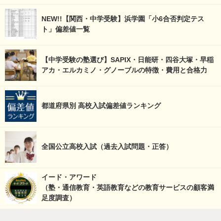
NEW!!【関西・中学受験】浜学園「小6合否判定テス
ト」偏差値一覧
【中学受験の塾選び】SAPIX・日能研・四谷大塚・早稲
アカ・エルカミノ・グノーブルの特徴・費用と合格力
都道府県別 高校入試偏差値ランキング
全国公立高校入試（過去入試問題・正答）
イード・アワード
（塾・通信教育・英語教育などの教育サービスの顧客満
足度調査）