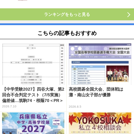
ランキングをもっと見る
こちらの記事もおすすめ
【中学受験2027】四谷大塚、第2
高校囲碁全国大会、団体戦は
回合不合判定テスト（7/5実施）
灘・南山女子部が優勝
偏差値…筑駒74・桜蔭70＜PR＞
2026.7.10
2026.8.5