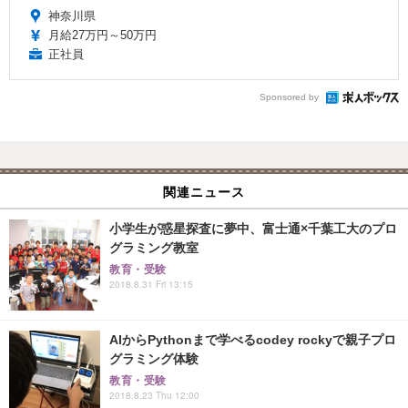
神奈川県
月給27万円～50万円
正社員
Sponsored by
関連ニュース
小学生が惑星探査に夢中、富士通×千葉工大のプロ
グラミング教室
教育・受験
2018.8.31 Fri 13:15
AIからPythonまで学べるcodey rockyで親子プロ
グラミング体験
教育・受験
2018.8.23 Thu 12:00