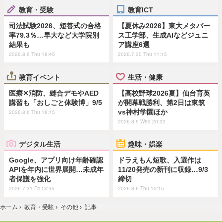
教育・受験
教育ICT
司法試験2026、短答式の合格
【夏休み2026】東大メタバー
率79.3％…早大など大学院別
ス工学部、生成AIなどジュニ
結果も
ア講座6選
2026.8.6 Thu 18:45
2026.7.30 Thu 11:15
教育イベント
生活・健康
医療✕消防、縫合デモやAED
【高校野球2026夏】仙台育英
講習も「おしごと体験博」9/5
が開幕戦勝利、第2日は東筑
vs神村学園ほか
2026.8.6 Thu 18:15
2026.8.5 Wed 20:32
デジタル生活
趣味・娯楽
Google、アプリ向け年齢確認
ドラえもん短歌、入選作は
APIを年内に世界展開…未成年
11/20発売の新刊に収録…9/3
者保護を強化
締切
2026.7.31 Fri 13:45
2026.8.6 Thu 15:15
ホーム
›
教育・受験
›
その他
›
記事