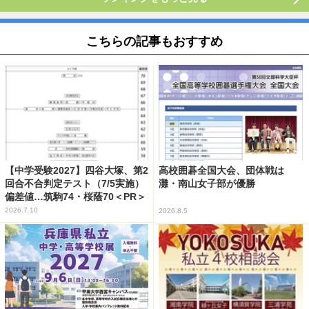
こちらの記事もおすすめ
【中学受験2027】四谷大塚、第2
高校囲碁全国大会、団体戦は
回合不合判定テスト（7/5実施）
灘・南山女子部が優勝
偏差値…筑駒74・桜蔭70＜PR＞
2026.7.10
2026.8.5