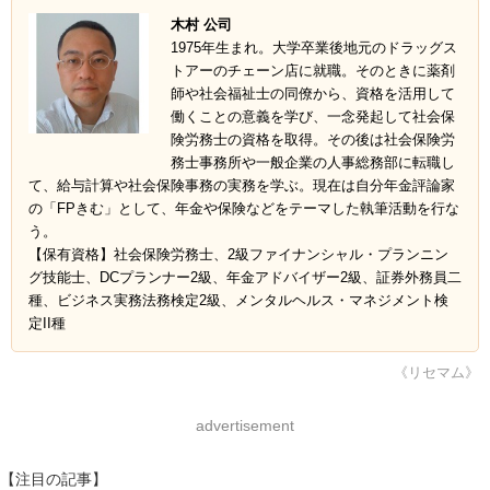
木村 公司
1975年生まれ。大学卒業後地元のドラッグス
トアーのチェーン店に就職。そのときに薬剤
師や社会福祉士の同僚から、資格を活用して
働くことの意義を学び、一念発起して社会保
険労務士の資格を取得。その後は社会保険労
務士事務所や一般企業の人事総務部に転職し
て、給与計算や社会保険事務の実務を学ぶ。現在は自分年金評論家
の「FPきむ」として、年金や保険などをテーマした執筆活動を行な
う。
【保有資格】社会保険労務士、2級ファイナンシャル・プランニン
グ技能士、DCプランナー2級、年金アドバイザー2級、証券外務員二
種、ビジネス実務法務検定2級、メンタルヘルス・マネジメント検
定II種
《リセマム》
advertisement
【注目の記事】