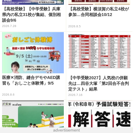
【高校受験】【中学受験】兵庫
【高校受験】横須賀の私立4校が
県内の私立31校が集結、個別相
参加…合同相談会10/12
談会9/6
2026.7.28
2026.8.5
医療✕消防、縫合デモやAED講
【中学受験2027】人気校の併願
習も「おしごと体験博」9/5
先は…四谷大塚「第2回合不合判
定テスト」結果
2026.8.6
2026.7.16
advertisement