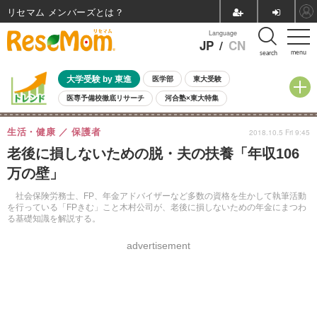
リセマム メンバーズ
Language
JP
/
CN
menu
search
大学受験 by 東進
医学部
東大受験
医専予備校徹底リサーチ
河合塾×東大特集
親子で考える大学選び
高校受験
中学受験
小学校受験
生活・健康
保護者
2018.10.5 Fri 9:45
共通テスト
夏休み
8月開催学校説明会・相談会
老後に損しないための脱・夫の扶養「年収106
8月開催イベント・WS
全国公立高校 過去問
人気記事
万の壁」
自由研究教材（小学生向け）
自由研究教材（中学生向け）
ランキング
社会保険労務士、FP、年金アドバイザーなど多数の資格を生かして執筆活動
を行っている「FPきむ」こと木村公司が、老後に損しないための年金にまつわ
る基礎知識を解説する。
advertisement