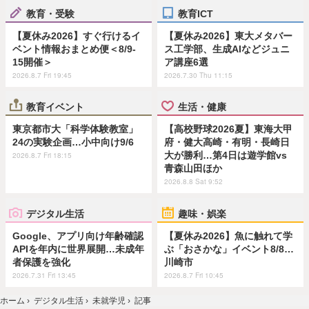
教育・受験
教育ICT
【夏休み2026】すぐ行けるイ
【夏休み2026】東大メタバー
ベント情報おまとめ便＜8/9-
ス工学部、生成AIなどジュニ
15開催＞
ア講座6選
2026.8.7 Fri 19:45
2026.7.30 Thu 11:15
教育イベント
生活・健康
東京都市大「科学体験教室」
【高校野球2026夏】東海大甲
24の実験企画…小中向け9/6
府・健大高崎・有明・長崎日
大が勝利…第4日は遊学館vs
2026.8.7 Fri 18:15
青森山田ほか
2026.8.8 Sat 9:52
デジタル生活
趣味・娯楽
Google、アプリ向け年齢確認
【夏休み2026】魚に触れて学
APIを年内に世界展開…未成年
ぶ「おさかな」イベント8/8…
者保護を強化
川崎市
2026.7.31 Fri 13:45
2026.8.7 Fri 10:45
ホーム
›
デジタル生活
›
未就学児
›
記事