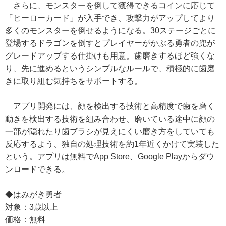
さらに、モンスターを倒して獲得できるコインに応じて
「ヒーローカード」が入手でき、攻撃力がアップしてより
多くのモンスターを倒せるようになる。30ステージごとに
登場するドラゴンを倒すとプレイヤーがかぶる勇者の兜が
グレードアップする仕掛けも用意。歯磨きするほど強くな
り、先に進めるというシンプルなルールで、積極的に歯磨
きに取り組む気持ちをサポートする。
アプリ開発には、顔を検出する技術と高精度で歯を磨く
動きを検出する技術を組み合わせ、磨いている途中に顔の
一部が隠れたり歯ブラシが見えにくい磨き方をしていても
反応するよう、独自の処理技術を約1年近くかけて実装した
という。アプリは無料でApp Store、Google Playからダウ
ンロードできる。
◆はみがき勇者
対象：3歳以上
価格：無料