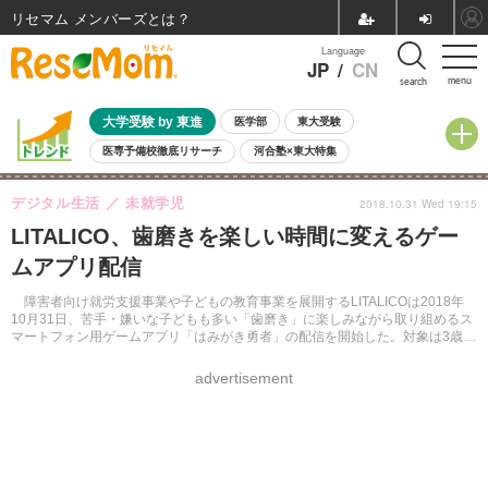
リセマム メンバーズ
Language
JP
/
CN
menu
search
大学受験 by 東進
医学部
東大受験
医専予備校徹底リサーチ
河合塾×東大特集
親子で考える大学選び
高校受験
中学受験
小学校受験
デジタル生活
未就学児
2018.10.31 Wed 19:15
共通テスト
夏休み
8月開催学校説明会・相談会
LITALICO、歯磨きを楽しい時間に変えるゲー
8月開催イベント・WS
全国公立高校 過去問
人気記事
ムアプリ配信
自由研究教材（小学生向け）
自由研究教材（中学生向け）
ランキング
障害者向け就労支援事業や子どもの教育事業を展開するLITALICOは2018年
10月31日、苦手・嫌いな子どもも多い「歯磨き」に楽しみながら取り組めるス
マートフォン用ゲームアプリ「はみがき勇者」の配信を開始した。対象は3歳以
上。iOS、Androidともに対応。
advertisement