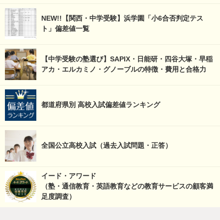
NEW!!【関西・中学受験】浜学園「小6合否判定テス
ト」偏差値一覧
【中学受験の塾選び】SAPIX・日能研・四谷大塚・早稲
アカ・エルカミノ・グノーブルの特徴・費用と合格力
都道府県別 高校入試偏差値ランキング
全国公立高校入試（過去入試問題・正答）
イード・アワード
（塾・通信教育・英語教育などの教育サービスの顧客満
足度調査）