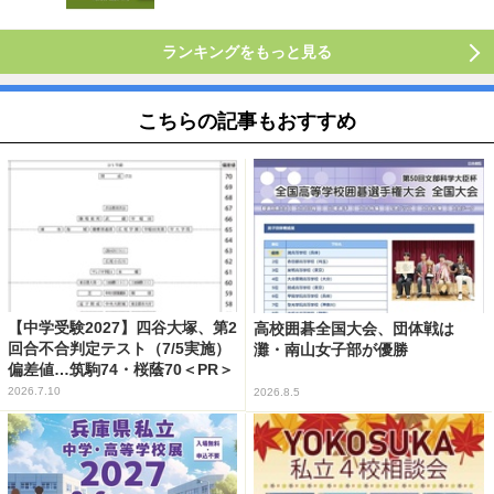
ランキングをもっと見る
こちらの記事もおすすめ
【中学受験2027】四谷大塚、第2
高校囲碁全国大会、団体戦は
回合不合判定テスト（7/5実施）
灘・南山女子部が優勝
偏差値…筑駒74・桜蔭70＜PR＞
2026.7.10
2026.8.5