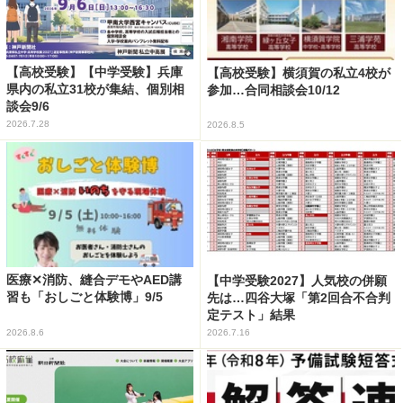
【高校受験】【中学受験】兵庫
【高校受験】横須賀の私立4校が
県内の私立31校が集結、個別相
参加…合同相談会10/12
談会9/6
2026.7.28
2026.8.5
医療✕消防、縫合デモやAED講
【中学受験2027】人気校の併願
習も「おしごと体験博」9/5
先は…四谷大塚「第2回合不合判
定テスト」結果
2026.8.6
2026.7.16