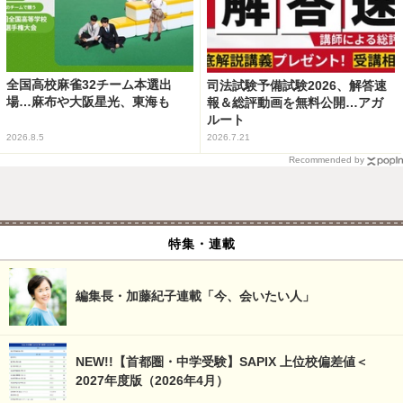
全国高校麻雀32チーム本選出
司法試験予備試験2026、解答速
場…麻布や大阪星光、東海も
報＆総評動画を無料公開…アガ
ルート
2026.8.5
2026.7.21
Recommended by
特集・連載
編集長・加藤紀子連載「今、会いたい人」
NEW!!【首都圏・中学受験】SAPIX 上位校偏差値＜
2027年度版（2026年4月）