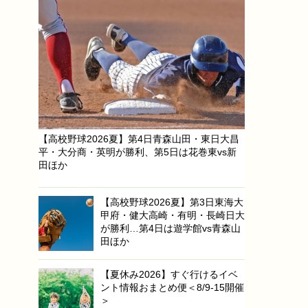
【高校野球2026夏】第4日青森山田・東日大昌
平・大分商・英明が勝利、第5日は花巻東vs新
田ほか
【高校野球2026夏】第3日東海大
甲府・健大高崎・有明・長崎日大
が勝利…第4日は遊学館vs青森山
田ほか
【夏休み2026】すぐ行けるイベ
ント情報おまとめ便＜8/9-15開催
＞