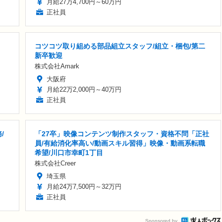
月給27万4,700円～60万円
正社員
コツコツ取り組める部品組立スタッフ/組立・梱包/第二
新卒歓迎
株式会社Amark
大阪府
月給22万2,000円～40万円
正社員
/
「27卒」映像コンテンツ制作スタッフ・資格不問「正社
員/有給消化率高い/動画スキル習得」映像・動画系転職
希望/川口市幸町1丁目
株式会社Creer
埼玉県
月給24万7,500円～32万円
正社員
Sponsored by