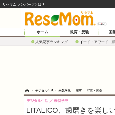
リセマム メンバーズ
ホーム
教育・受験
国
人気記事ランキング
イード・アワード（
ホーム
›
デジタル生活
›
未就学児
›
記事
›
写真・画像
デジタル生活
未就学児
LITALICO、歯磨きを楽