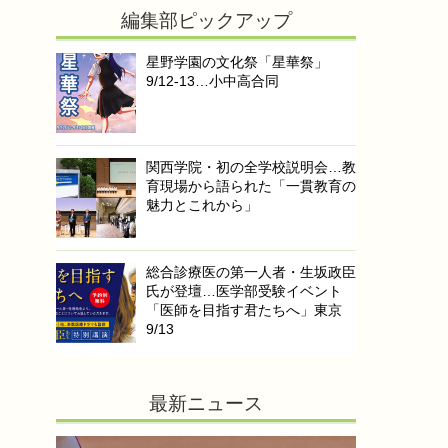
編集部ピックアップ
星野学園の文化祭「星華祭」
9/12-13…小中高合同
関西学院・初の全学校説明会…教
育現場から語られた「一貫教育の
魅力とこれから」
総合診療医の第一人者・生坂政臣
氏が登壇…医学部受験イベント
「医師を目指す君たちへ」東京
9/13
最新ニュース