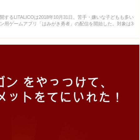
LITALICOは2018年10月31日、苦手・嫌いな子どもも多い
ン用ゲームアプリ「はみがき勇者」の配信を開始した。対象は3