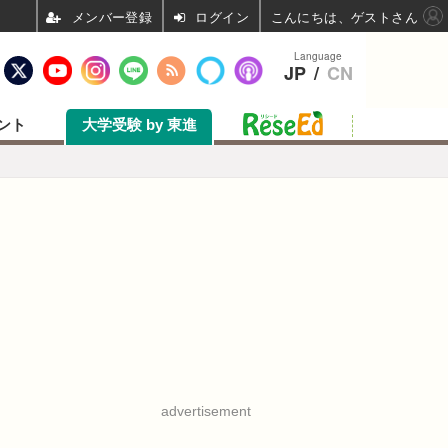
ログイン
こんにちは、ゲストさん
Language
JP
/
CN
ント
大学受験 by 東進
advertisement