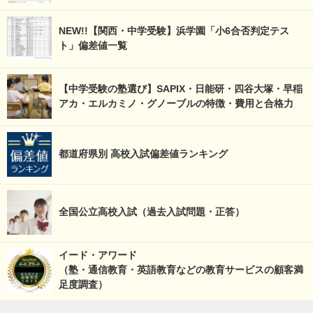
NEW!!【関西・中学受験】浜学園「小6合否判定テス
ト」偏差値一覧
【中学受験の塾選び】SAPIX・日能研・四谷大塚・早稲
アカ・エルカミノ・グノーブルの特徴・費用と合格力
都道府県別 高校入試偏差値ランキング
全国公立高校入試（過去入試問題・正答）
イード・アワード
（塾・通信教育・英語教育などの教育サービスの顧客満
足度調査）