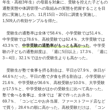
年生・高校3年生）の母親を対象に、受験を控えた子どもの
通塾実態や体調管理への取組みの実態を把握することを目
的に実施したもの。11月15日～20日に調査を実施し、
1,509人の有効サンプルを得た。
受験生の通塾率は全体で58.4％。小学受験では51.4％、
中学受験では78.6％、高校受験では62.4％、大学受験では
43.3％で、
中学受験の通塾率がもっとも高かった
。中学受
験の子どもの通塾頻度は、「週に5日以上」17.3％、「週に
3～4日」32.1％でほかの受験生よりも高かった。
受験生が塾で食事を摂る割合は、平日が27.9％、休日が
44.6％だった。平日の塾で夕食を摂る割合は、小学受験が
21.6％、中学受験が36.6％、高校受験が10.0％、大学受験
が17.5％と、中学受験がほかの受験生に比べて高かった。
塾で食べる食事は、全体では「家で作ったお弁当」
69.7％、「コンビニやお弁当屋、ファーストフード店など
で買う」28.4％の順に高かった。高校受験だけは、「コン