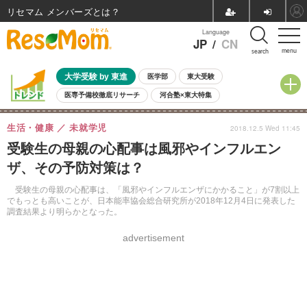
リセマム メンバーズ
Language
JP
/
CN
menu
search
大学受験 by 東進
医学部
東大受験
医専予備校徹底リサーチ
河合塾×東大特集
親子で考える大学選び
高校受験
中学受験
小学校受験
生活・健康
未就学児
2018.12.5 Wed 11:45
共通テスト
夏休み
8月開催学校説明会・相談会
受験生の母親の心配事は風邪やインフルエン
8月開催イベント・WS
全国公立高校 過去問
人気記事
ザ、その予防対策は？
自由研究教材（小学生向け）
自由研究教材（中学生向け）
ランキング
受験生の母親の心配事は、「風邪やインフルエンザにかかること」が7割以上
でもっとも高いことが、日本能率協会総合研究所が2018年12月4日に発表した
調査結果より明らかとなった。
advertisement