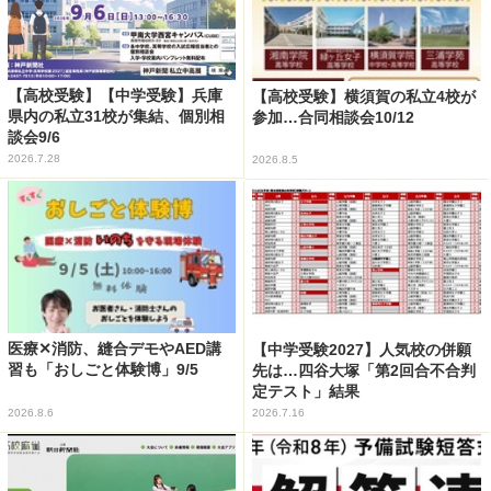
【高校受験】【中学受験】兵庫
【高校受験】横須賀の私立4校が
県内の私立31校が集結、個別相
参加…合同相談会10/12
談会9/6
2026.7.28
2026.8.5
医療✕消防、縫合デモやAED講
【中学受験2027】人気校の併願
習も「おしごと体験博」9/5
先は…四谷大塚「第2回合不合判
定テスト」結果
2026.8.6
2026.7.16