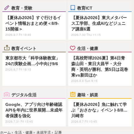
教育・受験
教育ICT
【夏休み2026】すぐ行けるイ
【夏休み2026】東大メタバー
ベント情報おまとめ便＜8/9-
ス工学部、生成AIなどジュニ
15開催＞
ア講座6選
2026.8.7 Fri 19:45
2026.7.30 Thu 11:15
教育イベント
生活・健康
東京都市大「科学体験教室」
【高校野球2026夏】第4日青
24の実験企画…小中向け9/6
森山田・東日大昌平・大分
商・英明が勝利、第5日は花巻
2026.8.7 Fri 18:15
東vs新田ほか
2026.8.9 Sun 9:15
デジタル生活
趣味・娯楽
Google、アプリ向け年齢確認
【夏休み2026】魚に触れて学
APIを年内に世界展開…未成年
ぶ「おさかな」イベント8/8…
者保護を強化
川崎市
2026.7.31 Fri 13:45
2026.8.7 Fri 10:45
ホーム
›
生活・健康
›
未就学児
›
記事