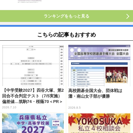
ランキングをもっと見る
こちらの記事もおすすめ
【中学受験2027】四谷大塚、第2
高校囲碁全国大会、団体戦は
回合不合判定テスト（7/5実施）
灘・南山女子部が優勝
偏差値…筑駒74・桜蔭70＜PR＞
2026.7.10
2026.8.5